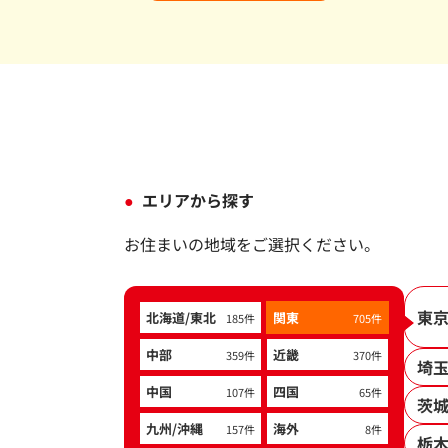
エリアから探す
お住まいの地域をご選択ください。
東
北海道/東北
関東
185件
705件
中部
近畿
359件
370件
埼
中国
四国
107件
65件
茨
九州/沖縄
海外
157件
8件
栃