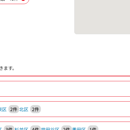
きます。
東区
2件
北区
2件
区
3件
杉並区
4件
世田谷区
2件
墨田区
1件