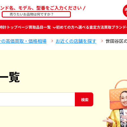
ンド名、モデル、型番をご入力ください
時計
トップページ
買取品目一覧
初めての方へ
選べる査定方法
買取ブランド
計の高価買取・価格相場
お近くの店舗を探す
世田谷区
一覧
検索