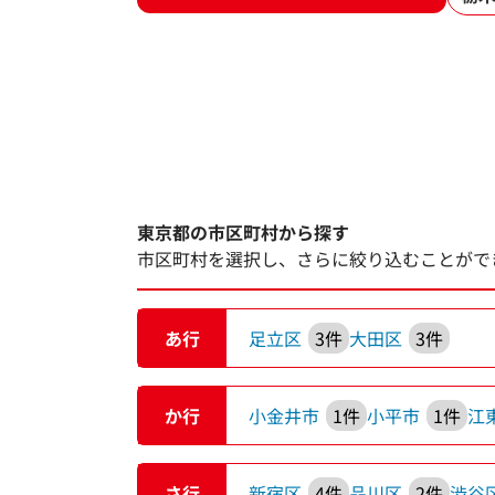
東京都の市区町村から探す
市区町村を選択し、さらに絞り込むことがで
あ行
足立区
3件
大田区
3件
か行
小金井市
1件
小平市
1件
江
さ行
新宿区
4件
品川区
2件
渋谷