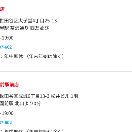
屋店
世田谷区太子堂4丁目25-13
屋駅 茶沢通り 西友並び
～19:00
37-602
：年中無休 （年末年始は除く）
園前駅前店
世田谷区成城6丁目13-3 松井ビル 1階
園前駅 北口より0分
～19:00
37-602
：年中無休 （年末年始は除く）