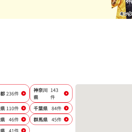
神奈川
143
京都
236件
県
件
玉県
110件
千葉県
84件
城県
46件
群馬県
45件
木県
41件