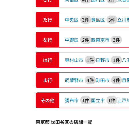
た行
中央区
3件
豊島区
3件
立川
な行
中野区
2件
西東京市
3件
は行
東村山市
1件
日野市
1件
八
ま行
武蔵野市
4件
町田市
4件
目
その他
調布市
1件
国立市
1件
江戸
東京都 世田谷区の店舗一覧