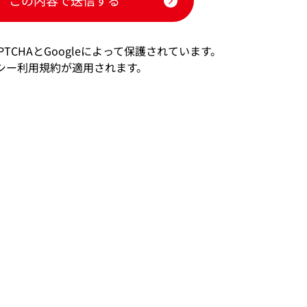
必要かつ適切な監督を行います。
の求め、保有個人データの開示、訂正等、利用停止等若しくは第三者提
PTCHAと
Googleによって保護されています。
の開示に関する請求（以下「開示等の請求等」という。）を受け付けて
シー
利用規約
が適用されます。
情報苦情及び相談窓口」で受け付けます。
適なご対応ができない場合があります。
cookie等の情報を取得・利用をしています。
長
ールセンター部
区みなとみらい2-3-3 クイーンズタワーB１５