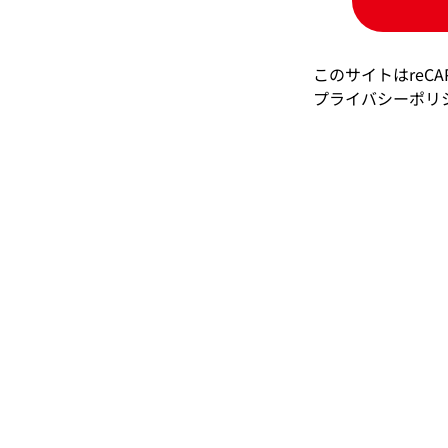
が図られるよう、委託を受けた者に対する
＜開示等の請求等＞
・当社は保有個人データの利用目的の通知
このサイトはreCA
の停止に関する請求、又は第三者提供記録
プライバシーポリ
ります。開示等の請求等は、以下の「個人
＜任意項目について＞
・任意項目の情報のご提供がない場合、最
＜Cookie等＞
・当社は上記の利用目的の達成に必要な範囲で
＜個人情報保護管理者＞
株式会社いーふらん 情報システム部 部
＜個人情報苦情及び相談窓口＞
株式会社いーふらん リテール営業本部 コ
連絡先 〒220-6115 神奈川県横浜市西
電話番号 0120-555-600