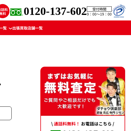
0120-137-602
受付時間
9：00〜19：00
一覧
出張買取
店舗一覧
ム
\
通話料無料！
お電話はこちら /