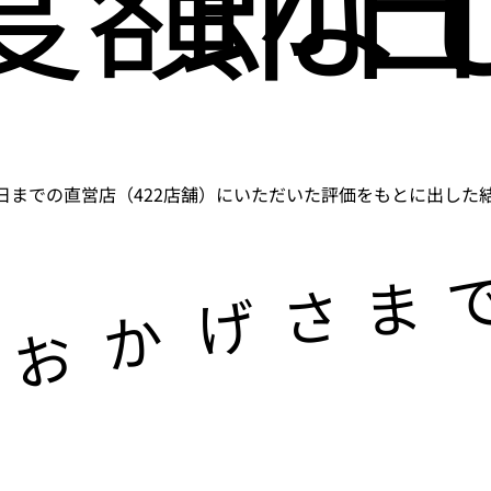
5月31日までの直営店（422店舗）にいただいた評価をもとに出した結果
ま
さ
げ
か
お