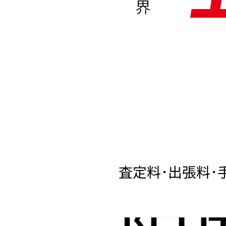
界
査定料･出張料･
限