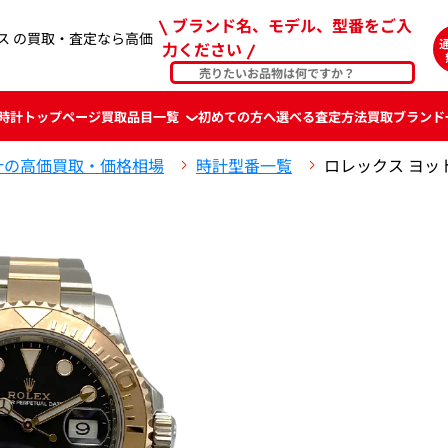
ブランド名、モデル、型番をご入
レックス の買取・査定なら高価
力ください
時計
トップページ
買取品目一覧
初めての方へ
選べる査定方法
買取ブランド
計の高価買取・価格相場
時計型番一覧
ロレックス ヨット