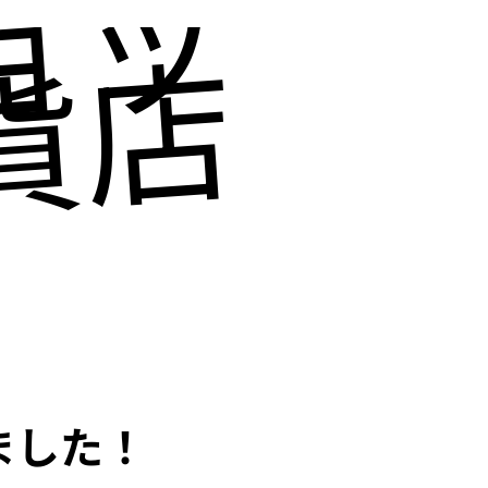
ョッピ
貨店にも
ました！