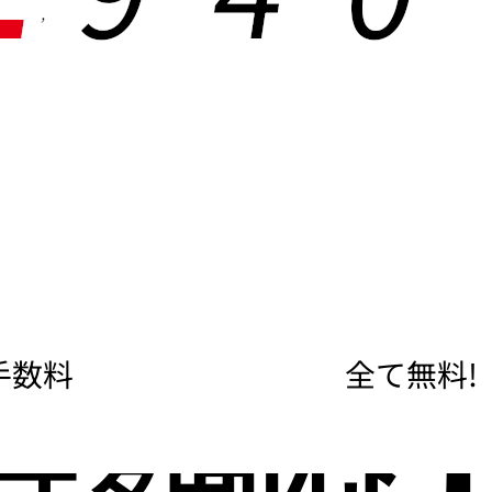
,
手数料
全て無料!
度額な
即日