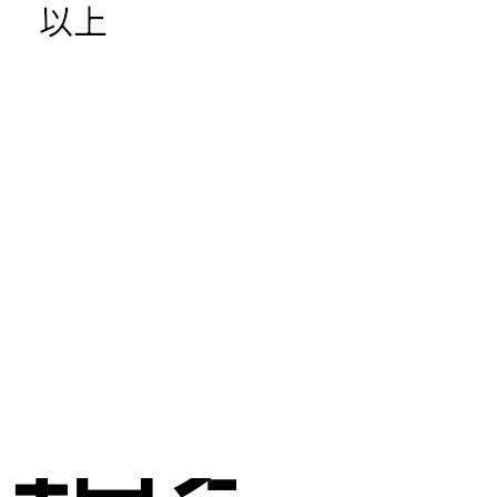
以上
し
現金化