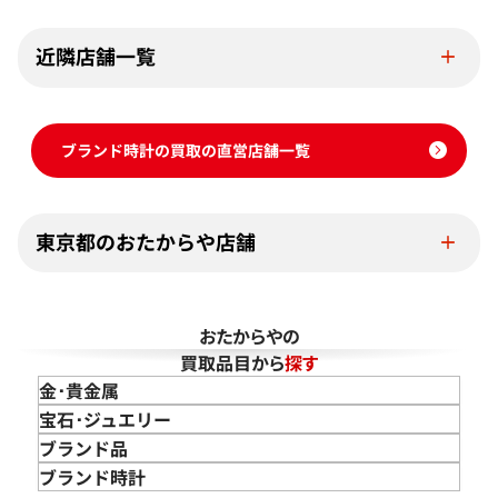
近隣店舗一覧
ブランド時計の買取の直営店舗一覧
東京都のおたからや店舗
おたからやの
買取品目から
探す
金･貴金属
金 買取
宝石･ジュエリー
金のインゴット 買取
宝石･ジュエリー買取
ブランド品
金のアクセサリー 買取
ダイヤモンド 買取
バッグ･小物 買取
ブランド時計