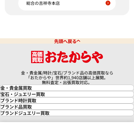
総合の吉祥寺本店
先頭へ戻る
金・貴金属/時計/宝石/ブランド品の高価買取なら
「おたからや」世界約1,940店舗以上展開。
無料査定・出張買取対応。
金・貴金属買取
金買取
宝石・ジュエリー買取
金の相場価格情報
宝石・ジュエリー買取
ブランド時計買取
金の参考買取価格一覧
ダイヤモンド買取
時計買取
ブランド品買取
インゴット買取
ダイヤモンド・宝石の参考価格一覧
ロレックス買取
ブランド買取
ブランドジュエリー買取
インゴットの相場価格情報
リング・結婚指輪買取
ロレックス デイトナ買取
ルイ・ヴィトン買取
カルティエ買取
24金買取
エメラルド買取
ロレックス サブマリーナー買取
ルイ・ヴィトン買取の参考価格一覧
ティファニー買取
24金の相場価格情報
サファイア買取
ロレックス GMTマスター買取
エルメス買取
ブルガリ買取