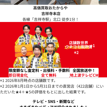
高価買取おたからや
吉祥寺本店
各線「吉祥寺駅」北口 徒歩1分！
店舗数世界
※1
クチコミ高評価
96.2%
1,940店舗突破！
※2
限度額なし
査定料・出張料・手数料
全国放送中！
即日現金化
全て無料
地上波テレビCM
※1 2026年8月時点の店舗数です。
※2 2026年1月1日から5月31日までの直営店（422店舗）にい
ただいた★4＋★5の評価をもとに出した結果です。
テレビ・SNS・新聞など