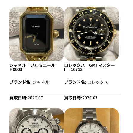
シャネル プルミエール
ロレックス GMTマスター
H0003
Ⅱ 16713
ブランド名:
シャネル
ブランド名:
ロレックス
買取日時:
2026.07
買取日時:
2026.07