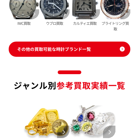
パネライ 買取
Pt900 買取
ブルガリ 買取
Pt850 買取
フランク ミュラー 買取
IWC買取
ウブロ買取
カルティエ買取
ブライトリング買
Pt&Pm 買取
取
IWC 買取
銀･シルバー 買取
買取可能な商品をもっと見る
パラジウム 買取
その他の買取可能な時計ブランド一覧
ジャンル別
参考買取実績一覧