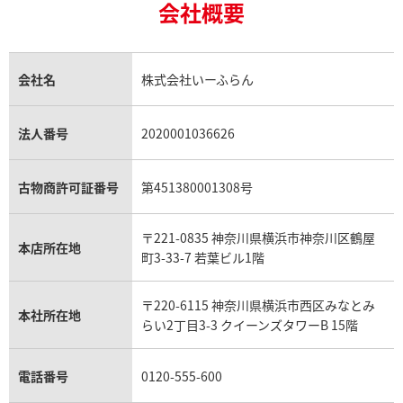
18金買取
ルビー買取
ロレックス エクスプローラー買取
会社概要
エルメス バーキン買取
ヴァンクリーフ＆アーペル買取
18金の相場価格情報
ヒスイ買取
ロレックス デイトジャスト買取
エルメス ケリー買取
ハリーウィンストン買取
金のアクセサリー買取
オパール買取
ロレックス 買取の参考価格一覧
エルメス買取の参考価格一覧
クロムハーツ買取
金貨買取
トパーズ買取
パテック フィリップ買取
シャネル買取
フレッド買取
貴金属買取
タンザナイト買取
パテック フィリップノーチラス買取
シャネル マトラッセ買取
ショーメ買取
会社名
株式会社いーふらん
プラチナ買取
アメジスト買取
オーデマ ピゲ買取
シャネル買取の参考価格一覧
ショパール買取
銀・シルバー買取
パライバトルマリン買取
オーデマ ピゲ ロイヤルオーク買取
ディオール買取
タサキ買取
パラジウム買取
キャッツアイ買取
ヴァシュロン・コンスタンタン買取
セリーヌ買取
法人番号
2020001036626
ダミアーニ買取
アレキサンドライト買取
A.ランゲ&ゾーネ買取
フェンディ買取
ピアジェ買取
ガーネット買取
ブレゲ買取
グッチ買取
ブシュロン買取
アクアマリン買取
オメガ買取
プラダ買取
古物商許可証番号
第451380001308号
モーブッサン買取
ウブロ買取
ミキモト買取
IWC買取
グラフ買取
〒221-0835 神奈川県横浜市神奈川区鶴屋
カルティエ買取
本店所在地
フランク ミュラー買取
町3-33-7 若葉ビル1階
リシャール・ミル買取
タグ・ホイヤー買取
〒220-6115 神奈川県横浜市西区みなとみ
パネライ買取
本社所在地
らい2丁目3-3 クイーンズタワーB 15階
チューダー（チュードル）買取
電話番号
0120-555-600