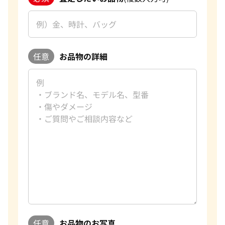
その中で、お客様にとって最良の結果をご提供できたことは、
私たち共の励みとなります。また、お客様の信頼を第一に考え
買取を提供しております。お客様からの感謝の言葉をいただけ
ることが、私たちにとって何よりの励みです。お客様からいた
だいた信頼を裏切らないよう、今後もサービスの向上に努
任意
お品物の詳細
め、さらに多くのお客様にご満足いただけるよう精進してま
いります。時計以外にも貴金属やブランドバック等のご売却を
お考えの際は、ぜひ「おたからや」をご利用ください。お客
様の大切なお品物を最良の価格でお取引できるよう、査定員
一同、ご満足いただける買取を提供してまいります。
改めて、この度はご利用いただき、誠にありがとうございまし
た。お客様のまたのご利用を心よりお待ち申し上げておりま
す。
おたからやの時計買取査定
時計買取専門査定員
趣味
サウナ・温泉
好きな言葉
夢なき者に成功なし
任意
お品物のお写真
好きなブランド
ロレックス