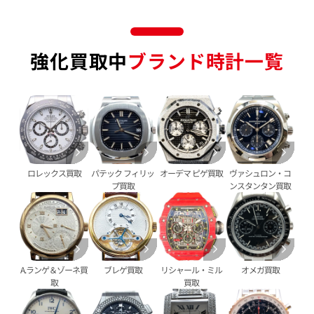
金のリング 買取
エメラルド 買取
エルメス買取
ブランド時計 買取
金のネックレス 買取
ルビー 買取
シャネル買取
ロレックス 買取
金のブレスレット 買取
サファイア 買取
ルイ･ヴィトン 買取
パテック
強化買取中
ブランド時計一覧
フィリップ 買取
金のブローチ 買取
オパール 買取
カルティエ 買取
オーデマピゲ 買取
金のペンダントトップ 買取
トルマリン 買取
ティファニー 買取
カルティエ 買取
金の仏像 買取
翡翠 買取
ブルガリ 買取
エルメス 買取
金杯 買取
パライバトルマリン 買取
ハリー･ウィンストン 買取
シャネル 買取
金歯 買取
パール 買取
ヴァンクリーフ&
アーペル 買取
オメガ 買取
金貨･銀貨 買取
グッチ 買取
タグ・ホイヤー 買取
大判･小判 買取
ロレックス買取
パテック フィリッ
オーデマ ピゲ買取
ヴァシュロン・コ
ブシュロン 買取
ブレゲ 買取
イエローゴールド 買取
プ買取
ンスタンタン買取
ミキモト 買取
リシャール・ミル
ピンクゴールド 買取
買取
ショーメ 買取
ホワイトゴールド 買取
ブライトリング
買取可能な商品をもっと見る
金コンビ 買取
買取
プラチナ 買取
A.ランゲ＆ゾーネ買
ブレゲ買取
リシャール・ミル
オメガ買取
ヴァシュロン・コンスタンタン 買取
プラチナインゴット 買取
取
買取
A. ランゲ&
Pt1000 買取
ゾーネ 買取
Pt950 買取