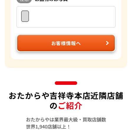
過去の買取品例
高級時計全般
おたからやでは毎日数千点の時計の査定をしております。現
在、おたからやは海外にも販路を持っており、世界基準での査
定が可能になっています。現在は円安のため海外に販売するこ
とで従来よりも高値でお買取をすることができます。お客様に
満足していただける自信がありますので是非おたからやをご
お客様情報へ
利用ください。 おたからやでは、動かなくなった時計や、部
品のみになってしまったものでも買取が可能です。実際壊れて
しまった時計であっても100万円以上で買取できることは度々
ございます。気になるものがございましたら一度ご相談くださ
い。
おたからや吉祥寺本店近隣店舗
の
ご紹介
おたからやは業界最大級・買取店舗数
世界1,940店舗以上！