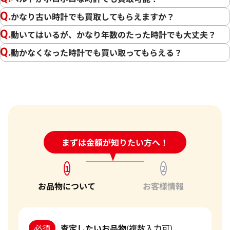
かなり古い時計でも買取してもらえますか？
動いてはいるが、かなり年数のたった時計でも大丈夫？
動かなくなった時計でも買い取ってもらえる？
この度は「おたからや」で時計の買取をご利用いただき、誠
にありがとうございました。お客様の大切な時計にご満足い
ただける価格をご提示できましたこと、大変嬉しく思います。
私たちの目標は、常にお客様にご満足いただける買取を提供
することです。そのためには、最新の市場相場をしっかりと把
24時間受付中!
まずは金額が知りたい方へ！
問い合わせフォーム
握し、お客様に最適な価格をお伝えすることが不可欠です。弊
社では、時計の状態や付属品、為替の変動、生産数等を考慮
1
2
し、できる限りの価格でお取引させていただくことを心がけ
お品物について
お客様情報
ております。さらに、弊社の強みである、海外への販路やキャ
ンペーン、世界約1,940店舗以上、買取専門店という点から、
高価買取を実現しています。
必須
査定したいお品物
(複数入力可)