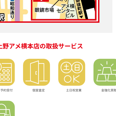
上野アメ横本店の
取扱サービス
店予約受付
個室査定
土日祝営業
金強化買