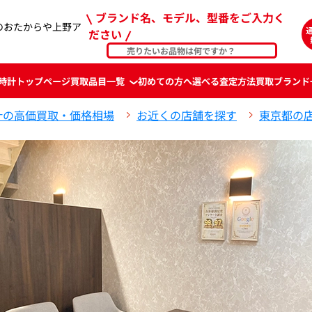
ブランド名、モデル、型番をご入力く
のおたからや上野ア
ださい
時計
トップページ
買取品目一覧
初めての方へ
選べる査定方法
買取ブランド
計の高価買取・価格相場
お近くの店舗を探す
東京都の