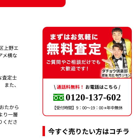
区上野エ
アメ横な
な査定士
 また、
\
通話料無料！
お電話はこちら /
。
0120-137-602
おたから
【受付時間】9：00〜19：00 ※年中無休
より一層
りくださ
今すぐ売りたい方はコチラ