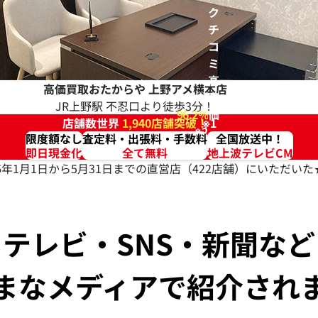
ク
チ
コ
ミ
高
高価買取おたからや
上野アメ横本店
評
JR上野駅 不忍口より徒歩3分！
96.2%
価
店舗数世界
1,940店舗突破！
※1
※2
限度額なし
査定料・出張料・手数料
全国放送中！
即日現金化
全て無料
地上波テレビCM
026年1月1日から5月31日までの直営店（422店舗）にいただ
テレビ・SNS・新聞など
まなメディアで紹介され