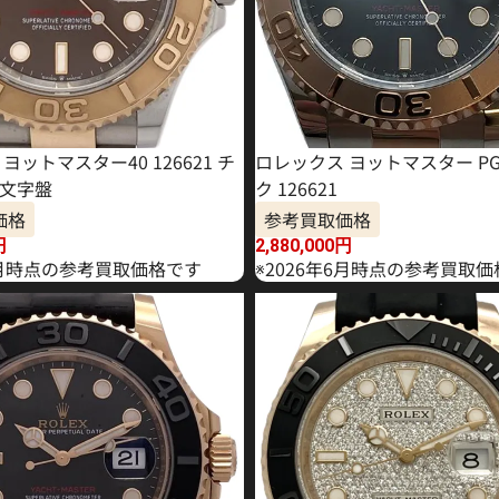
ヨットマスター40 126621 チ
ロレックス ヨットマスター PG
文字盤
ク 126621
価格
参考買取価格
円
2,880,000
円
年3月時点の参考買取価格です
※2026年6月時点の参考買取