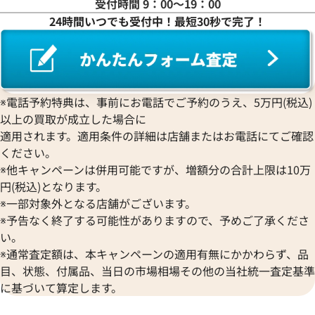
受付時間 9：00〜19：00
24時間いつでも受付中！最短30秒で完了！
ヨットマスター40 116621 チ
ロレックス ヨットマスター 116
文字盤
価格
参考買取価格
円
4,254,000
円
年6月時点の参考買取価格です
※2026年3月19日時点の参考
※電話予約特典は、事前にお電話でご予約のうえ、5万円(税込)
以上の買取が成立した場合に
適用されます。適用条件の詳細は店舗またはお電話にてご確認
ください。
※他キャンペーンは併用可能ですが、増額分の合計上限は10万
円(税込)となります。
※一部対象外となる店舗がございます。
※予告なく終了する可能性がありますので、予めご了承くださ
い。
※通常査定額は、本キャンペーンの適用有無にかかわらず、品
目、状態、付属品、当日の市場相場その他の当社統一査定基準
に基づいて算定します。