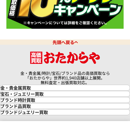
ヨットマスター 37 268655
ロレックス ヨットマスター 
PT/SS シルバー 168622
価格
参考買取価格
円
1,076,000
円
年6月時点の参考買取価格です
※2024年9月9日時点の参考買
先頭へ戻る
金・貴金属/時計/宝石/ブランド品の高価買取なら
「おたからや」世界約1,940店舗以上展開。
無料査定・出張買取対応。
金・貴金属買取
金買取
宝石・ジュエリー買取
金の相場価格情報
宝石・ジュエリー買取
ブランド時計買取
金の参考買取価格一覧
ダイヤモンド買取
時計買取
ブランド品買取
インゴット買取
ダイヤモンド・宝石の参考価格一覧
ロレックス買取
ブランド買取
ブランドジュエリー買取
インゴットの相場価格情報
リング・結婚指輪買取
ロレックス デイトナ買取
ルイ・ヴィトン買取
カルティエ買取
24金買取
エメラルド買取
ロレックス サブマリーナー買取
ルイ・ヴィトン買取の参考価格一覧
ティファニー買取
24金の相場価格情報
サファイア買取
ロレックス GMTマスター買取
エルメス買取
ブルガリ買取