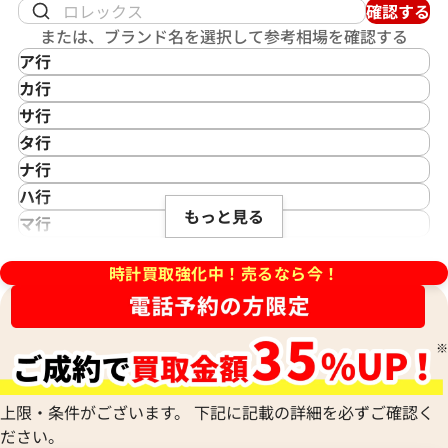
ヨットマスター40 16623NGS
ロレックス ヨットマスター 40 1
確認する
ワイト文字盤
または、ブランド名を選択して参考相場を確認する
価格
参考買取価格
ア行
円
4,254,000
円
IKEPOD
カ行
年2月時点の参考買取価格です
※2026年4月27日時点の参考
アイクポッド
CASIO
サ行
IWC
カシオ
Saint Laurent
タ行
アイダブリューシー
Cartier
サンローラン
TAG Heuer
ナ行
Azimuth
カルティエ
Shellman
タグ・ホイヤー
NOMOS Glashütte
ハ行
アジムース
Gaga Milano
シェルマン
Daniel Roth
もっと見る
ノモス グラスヒュッテ
Hamilton
マ行
ANONIMO
ガガミラノ
CITIZEN
ダニエル・ロート
ハミルトン
MIDO
ラ行
アノーニモ
Quinting
シチズン
TUDOR
Harry Winston
ミドー
時計買取強化中！売るなら今！
RALPH LAUREN
Alain Silberstein
クインティング
CHANEL
チューダー(チュードル)
ハリー・ウィンストン
MAURICE LACROIX
ラルフ ローレン
アラン・シルベスタイン
Cuervo y Sobrinos
シャネル
Tiffany & Co.
Patek Philippe
モーリス・ラクロア
Richard Mille
Armand Nicolet
クエルボ・イ・ソブリノス
Chopard
ティファニー
パテック フィリップ
リシャール・ミル
アルマン・ニコレ
CVSTOS
ショパール
Dior
Panerai
Louis Vuitton
WALTHAM
クストス
CHAUMET
ディオール
パネライ
ルイ・ヴィトン
ウォルサム
Chronoswiss
ショーメ
Parmigiani Fleurier
上限・条件がございます。 下記に記載の詳細を必ずご確認く
Luminox
HUBLOT
クロノスイス
Jacob & Co.
ヨットマスター 16628 ネイビ
ロレックス ヨットマスター 16
ださい。
パルミジャーニ・フルリエ
ルミノックス
ウブロ
GUCCI