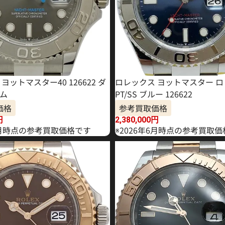
ヨットマスター40 126622 ダ
ロレックス ヨットマスター 
ム
PT/SS ブルー 126622
価格
参考買取価格
円
2,380,000
円
年6月時点の参考買取価格です
※2026年6月時点の参考買取