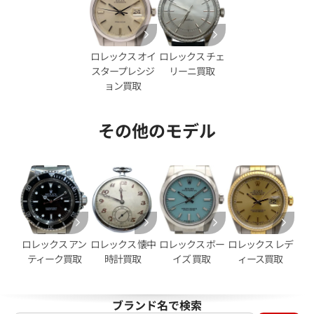
ヨットマスター 16623 ブラウ
ロレックス ヨットマスター 16
ン
価格
参考買取価格
ロレックス オイ
ロレックス チェ
円
1,931,000
円
スタープレシジ
リーニ買取
年1月9日時点の参考買取価格です
※2024年9月9日時点の参考買
ョン買取
その他のモデル
ロレックス アン
ロレックス 懐中
ロレックス ボー
ロレックス レデ
ティーク買取
時計買取
イズ 買取
ィース買取
ブランド名で検索