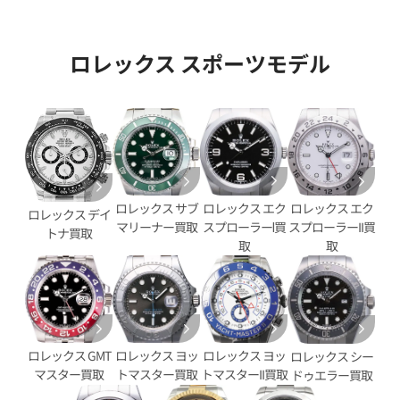
ヨットマスター 116655
ロレックス ヨットマスター 
SS/PT シルバー 16622
ロレックス スポーツモデル
価格
い合わせください
参考買取価格
1,603,000
円
電話で聞く
※2026年4月9日時点の参考買
ロレックス エク
ロレックス サブ
ロレックス エク
ロレックス デイ
スプローラーⅠ買
マリーナー買取
スプローラーII買
トナ買取
取
取
ロレックス GMT
ロレックス ヨッ
ロレックス ヨッ
ロレックス シー
マスター買取
トマスター買取
トマスターII買取
ドゥエラー買取