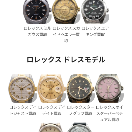
ヨットマスター 16623NGR ホ
ロレックス ヨットマスター 16
ル
ド
価格
参考買取価格
ロレックス スカ
ロレックス エア
ロレックス ミル
円
1,767,000
円
イドゥエラー買
キング買取
ガウス買取
2月27日時点の参考買取価格です
※2025年8月9日時点の参考買
取
ロレックス ドレスモデル
ロレックス デイ
ロレックス ター
ロレックス オイ
ロレックス デイ
デイト買取
ノグラフ買取
スターパーペチ
トジャスト買取
ュアル買取