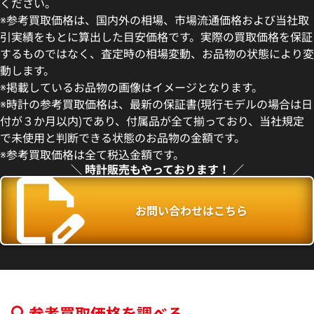
ください。
※参考買取価格は、国内外の相場、市場流通価格および当社取
引実績をもとに算出した目安価格です。実際の買取価格を保証
するものではなく、査定時の相場変動、お品物の状態により変
動します。
ヨットマスター42 226659
ロレックス ヨットマスター42 2
※掲載しているお品物の画像はイメージとなります。
価格
参考買取価格
※時計の参考買取価格は、最新の保証書(現行モデルの場合は日
円
5,540,000
円
付が３か月以内)であり、付属品が全て揃っており、当社規定
年3月時点の参考買取価格です
※2026年3月時点の参考買取
で未使用と判断できる状態のお品物の金額です。
※参考買取価格は全て税込金額です。
＼ 時計販売もやっております！ ／
お問い合わせはこちら
参考買取価格を調べる