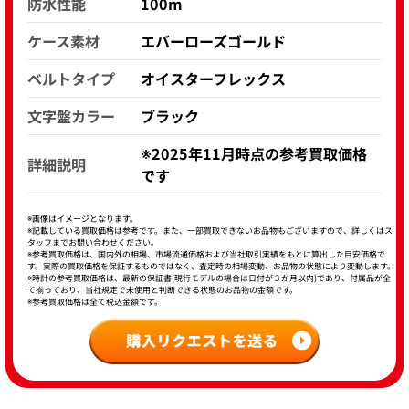
防水性能
100m
ケース素材
エバーローズゴールド
ベルトタイプ
オイスターフレックス
文字盤カラー
ブラック
※2025年11月時点の参考買取価格
詳細説明
です
※画像はイメージとなります。
※記載している買取価格は参考です。また、一部買取できないお品物もございますので、詳しくはス
タッフまでお問い合わせください。
※参考買取価格は、国内外の相場、市場流通価格および当社取引実績をもとに算出した目安価格で
す。実際の買取価格を保証するものではなく、査定時の相場変動、お品物の状態により変動します。
※時計の参考買取価格は、最新の保証書(現行モデルの場合は日付が３か月以内)であり、付属品が全
て揃っており、当社規定で未使用と判断できる状態のお品物の金額です。
※参考買取価格は全て税込金額です。