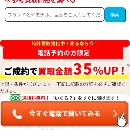
ヨットマスター 40 116622 ダ
ロレックス ヨットマスター 
ム文字盤
PT/SS シルバー 116622
価格
参考買取価格
円
1,829,000
円
時計買取強化中！売るなら今！
年4月時点の参考買取価格です
※2025年11月9日時点の参考
上限・条件がございます。 下記に記載の詳細を必ずご確認く
ださい。
通話料無料！
「いくら？」をすぐに聞けます！