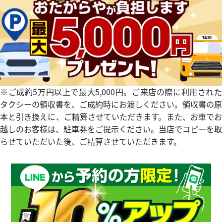
ヨットマスター 37 268622
ロレックス ヨットマスター 268
ウン
価格
参考買取価格
円
2,186,000
円
6月27日時点の参考買取価格です
※2023年8月27日時点の参考
※ご成約5万円以上で最大5,000円。ご来店の際に利用された
タクシーの領収書を、ご成約時にお渡しください。領収書の原
本と引き換えに、ご精算させていただきます。また、お車でお
越しのお客様は、駐車券をご提示ください。当店でコピーを取
らせていただいた後、ご精算させていただきます。