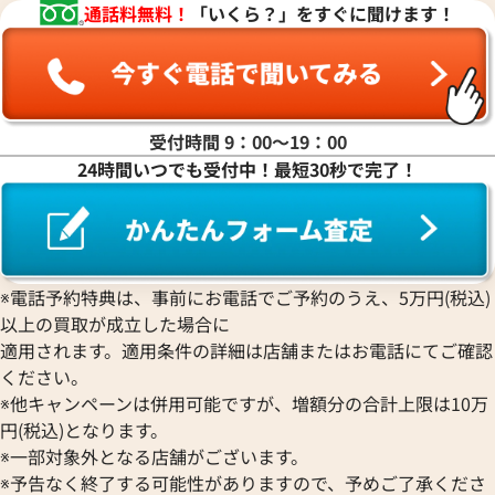
ジェイコブ
ワイト
Piaget
通話料無料！
「いくら？」をすぐに聞けます！
Ressence
ETERNA
グッチ
Gerald Genta
ピアジェ
参考買取価格
レッセンス
エテルナ
Graham
ジェラルド・ジェンタ
PIERRE KUNZ
ROGER DUBUIS
価格はお問い合わせください
EDOX
グラハム
Jaeger-LeCoultre
価格
ピエール・クンツ
ロジェ・デュブイ
エドックス
Grand Seiko
ジャガー・ルクルト
円
FRANCK MULLER
電話で聞く
ROLEX
EBERHARD
グランドセイコー
Jaquet Droz
9月27日時点の参考買取価格です
受付時間 9：00〜19：00
フランク ミュラー
ロレックス
エベラール
CORUM
ジャケ・ドロー
24時間いつでも受付中！最短30秒で完了！
BOUCHERON
LONGINES
EBEL
コルム
Girard-Perregaux
ブシュロン
ロンジン
エベル
Concord
ジラール・ペルゴ
BREITLING
EPOS
コンコルド
Sinn
ブライトリング
エポス
ジン
Blancpain
Hermes
STOWA
※電話予約特典は、事前にお電話でご予約のうえ、5万円(税込)
ブランパン
エルメス
ストーヴァ
以上の買取が成立した場合に
BVLGARI
OMEGA
SEIKO
適用されます。適用条件の詳細は店舗またはお電話にてご確認
ブルガリ
オメガ
セイコー
ください。
Breguet
ORIENT
CENTURY
※他キャンペーンは併用可能ですが、増額分の合計上限は10万
ブレゲ
オリエント
センチュリー
円(税込)となります。
BULOVA
ORIS
ZENITH
※一部対象外となる店舗がございます。
ブローバ
オリス
ゼニス
※予告なく終了する可能性がありますので、予めご了承くださ
Bell & Ross