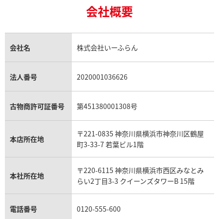
ヨットマスター 168623 ホワ
ロレックス ヨットマスター 168
18金買取
ルビー買取
ロレックス エクスプローラー買取
会社概要
エルメス バーキン買取
ヴァンクリーフ＆アーペル買取
ビー文字盤
18金の相場価格情報
ヒスイ買取
ロレックス デイトジャスト買取
エルメス ケリー買取
ハリーウィンストン買取
金のアクセサリー買取
価格
オパール買取
参考買取価格
ロレックス 買取の参考価格一覧
エルメス買取の参考価格一覧
クロムハーツ買取
金貨買取
トパーズ買取
パテック フィリップ買取
シャネル買取
フレッド買取
円
1,378,000
円
貴金属買取
タンザナイト買取
パテック フィリップノーチラス買取
シャネル マトラッセ買取
ショーメ買取
会社名
株式会社いーふらん
6月19日時点の参考買取価格です
※2024年2月29日時点の参考
プラチナ買取
アメジスト買取
オーデマ ピゲ買取
シャネル買取の参考価格一覧
ショパール買取
銀・シルバー買取
パライバトルマリン買取
オーデマ ピゲ ロイヤルオーク買取
ディオール買取
タサキ買取
パラジウム買取
キャッツアイ買取
ヴァシュロン・コンスタンタン買取
セリーヌ買取
法人番号
2020001036626
ダミアーニ買取
アレキサンドライト買取
A.ランゲ&ゾーネ買取
フェンディ買取
ピアジェ買取
ガーネット買取
ブレゲ買取
グッチ買取
ブシュロン買取
アクアマリン買取
オメガ買取
プラダ買取
古物商許可証番号
第451380001308号
モーブッサン買取
ウブロ買取
ミキモト買取
IWC買取
グラフ買取
〒221-0835 神奈川県横浜市神奈川区鶴屋
カルティエ買取
本店所在地
フランク ミュラー買取
町3-33-7 若葉ビル1階
リシャール・ミル買取
タグ・ホイヤー買取
〒220-6115 神奈川県横浜市西区みなとみ
パネライ買取
本社所在地
らい2丁目3-3 クイーンズタワーB 15階
チューダー（チュードル）買取
電話番号
0120-555-600