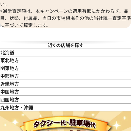
Audemars Piguet
ヨットマスター 40 16628NGS
ロレックス ヨットマスター 166
い。
ベル＆ロス
オーデマ ピゲ
ワイト文字盤
ワイトシェル
※通常査定額は、本キャンペーンの適用有無にかかわらず、品
BAUME＆MERCIER
Vacheron Constantin
目、状態、付属品、当日の市場相場その他の当社統一査定基準
ボーム＆メルシエ
価格
参考買取価格
ヴァシュロン・コンスタンタン
に基づいて算定します。
BALL Watch
い合わせください
価格はお問い合わせください
Van Cleef & Arpels
ボール ウォッチ
ヴァンクリーフ＆アーペル
電話で聞く
電話で聞く
Versace
近くの店舗を探す
ヴェルサーチ
北海道
Wempe
東北地方
ヴェンペ
青森県
岩手県
宮城県
秋田県
山形県
福島県
関東地方
東京都
神奈川県
埼玉県
千葉県
茨城県
栃木県
群馬県
中部地方
新潟県
富山県
石川県
山梨県
長野県
岐阜県
静岡県
愛知県
近畿地方
三重県
滋賀県
京都府
大阪府
兵庫県
奈良県
和歌山県
中国地方
鳥取県
島根県
岡山県
広島県
山口県
四国地方
徳島県
香川県
愛媛県
九州地方・沖縄
福岡県
佐賀県
長崎県
熊本県
大分県
宮崎県
鹿児島県