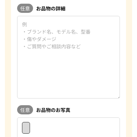
ることが、私たちにとって何よりの励みです。お客様からいた
だいた信頼を裏切らないよう、今後もサービスの向上に努
任意
お品物の詳細
め、さらに多くのお客様にご満足いただけるよう精進してま
いります。時計以外にも貴金属やブランドバック等のご売却を
お考えの際は、ぜひ「おたからや」をご利用ください。お客
様の大切なお品物を最良の価格でお取引できるよう、査定員
一同、ご満足いただける買取を提供してまいります。
改めて、この度はご利用いただき、誠にありがとうございまし
た。お客様のまたのご利用を心よりお待ち申し上げておりま
す。
おたからやの時計買取査定
時計買取専門査定員
趣味
サウナ・温泉
好きな言葉
夢なき者に成功なし
任意
お品物のお写真
好きなブランド
ロレックス
過去の買取品例
高級時計全般
おたからやでは毎日数千点の時計の査定をしております。現
在、おたからやは海外にも販路を持っており、世界基準での査