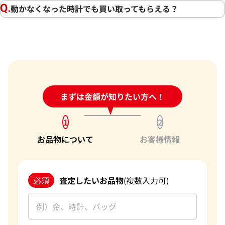
動かなくなった時計でも買い取ってもらえる？
この度は「おたからや」で時計の買取をご利用いただき、誠
にありがとうございました。お客様の大切な時計にご満足い
ただける価格をご提示できましたこと、大変嬉しく思います。
私たちの目標は、常にお客様にご満足いただける買取を提供
することです。そのためには、最新の市場相場をしっかりと把
24時間受付中!
まずは金額が知りたい方へ！
問い合わせフォーム
握し、お客様に最適な価格をお伝えすることが不可欠です。弊
社では、時計の状態や付属品、為替の変動、生産数等を考慮
1
2
し、できる限りの価格でお取引させていただくことを心がけ
お品物について
お客様情報
ております。さらに、弊社の強みである、海外への販路やキャ
ンペーン、世界約1,940店舗以上、買取専門店という点から、
高価買取を実現しています。
必須
査定したいお品物
(複数入力可)
その中で、お客様にとって最良の結果をご提供できたことは、
私たち共の励みとなります。また、お客様の信頼を第一に考え
買取を提供しております。お客様からの感謝の言葉をいただけ