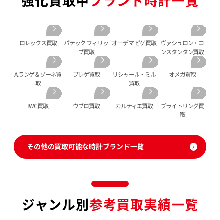
強化買取中
ブランド時計一覧
オーデマピゲ 買取
金のペンダントトップ 買取
トルマリン 買取
ティファニー 買取
カルティエ 買取
金の仏像 買取
翡翠 買取
ブルガリ 買取
エルメス 買取
金杯 買取
パライバトルマリン 買取
ハリー･ウィンストン 買取
ロレックス買取
パテック フィリッ
オーデマ ピゲ買取
ヴァシュロン・コ
シャネル 買取
金歯 買取
パール 買取
ヴァンクリーフ&
プ買取
ンスタンタン買取
アーペル 買取
オメガ 買取
金貨･銀貨 買取
グッチ 買取
タグ・ホイヤー 買取
A.ランゲ＆ゾーネ買
ブレゲ買取
リシャール・ミル
オメガ買取
大判･小判 買取
取
買取
ブシュロン 買取
ブレゲ 買取
イエローゴールド 買取
ミキモト 買取
リシャール・ミル
ピンクゴールド 買取
IWC買取
ウブロ買取
カルティエ買取
ブライトリング買
買取
ショーメ 買取
ホワイトゴールド 買取
取
ブライトリング
買取可能な商品をもっと見る
金コンビ 買取
買取
プラチナ 買取
その他の買取可能な時計ブランド一覧
ヴァシュロン・コンスタンタン 買取
プラチナインゴット 買取
A. ランゲ&
Pt1000 買取
ゾーネ 買取
Pt950 買取
パネライ 買取
Pt900 買取
ブルガリ 買取
ジャンル別
参考買取実績一覧
Pt850 買取
フランク ミュラー 買取
Pt&Pm 買取