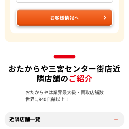
定が可能になっています。現在は円安のため海外に販売するこ
とで従来よりも高値でお買取をすることができます。お客様に
満足していただける自信がありますので是非おたからやをご
お客様情報へ
利用ください。 おたからやでは、動かなくなった時計や、部
品のみになってしまったものでも買取が可能です。実際壊れて
しまった時計であっても100万円以上で買取できることは度々
ございます。気になるものがございましたら一度ご相談くださ
い。
おたからや三宮センター街店近
隣店舗の
ご紹介
おたからやは業界最大級・買取店舗数
世界1,940店舗以上！
近隣店舗一覧