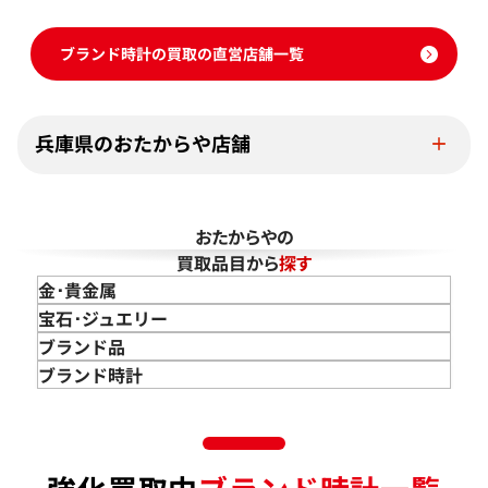
ブランド時計の買取の直営店舗一覧
兵庫県のおたからや店舗
おたからやの
買取品目から
探す
金･貴金属
金 買取
宝石･ジュエリー
金のインゴット 買取
宝石･ジュエリー買取
ブランド品
金のアクセサリー 買取
ダイヤモンド 買取
バッグ･小物 買取
ブランド時計
金のリング 買取
エメラルド 買取
エルメス買取
ブランド時計 買取
金のネックレス 買取
ルビー 買取
シャネル買取
ロレックス 買取
金のブレスレット 買取
サファイア 買取
ルイ･ヴィトン 買取
パテック
フィリップ 買取
金のブローチ 買取
オパール 買取
カルティエ 買取