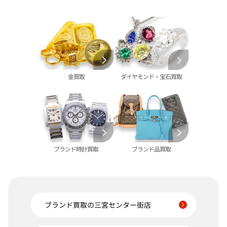
IWC 買取
銀･シルバー 買取
買取可能な商品をもっと見る
パラジウム 買取
金買取
ダイヤモンド・宝石買取
ブランド時計買取
ブランド品買取
ブランド買取の三宮センター街店