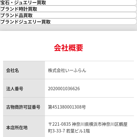
金買取
宝石・ジュエリー買取
金の相場価格情報
宝石・ジュエリー買取
ブランド時計買取
金の参考買取価格一覧
ダイヤモンド買取
時計買取
ブランド品買取
インゴット買取
ダイヤモンド・宝石の参考価格一覧
ロレックス買取
ブランド買取
ブランドジュエリー買取
インゴットの相場価格情報
リング・結婚指輪買取
ロレックス デイトナ買取
ルイ・ヴィトン買取
カルティエ買取
24金買取
エメラルド買取
ロレックス サブマリーナー買取
ルイ・ヴィトン買取の参考価格一覧
ティファニー買取
24金の相場価格情報
サファイア買取
ロレックス GMTマスター買取
エルメス買取
ブルガリ買取
18金買取
ルビー買取
ロレックス エクスプローラー買取
会社概要
エルメス バーキン買取
ヴァンクリーフ＆アーペル買取
18金の相場価格情報
ヒスイ買取
ロレックス デイトジャスト買取
エルメス ケリー買取
ハリーウィンストン買取
金のアクセサリー買取
オパール買取
ロレックス 買取の参考価格一覧
エルメス買取の参考価格一覧
クロムハーツ買取
金貨買取
トパーズ買取
パテック フィリップ買取
シャネル買取
フレッド買取
貴金属買取
タンザナイト買取
パテック フィリップノーチラス買取
シャネル マトラッセ買取
ショーメ買取
会社名
株式会社いーふらん
プラチナ買取
アメジスト買取
オーデマ ピゲ買取
シャネル買取の参考価格一覧
ショパール買取
銀・シルバー買取
パライバトルマリン買取
オーデマ ピゲ ロイヤルオーク買取
ディオール買取
タサキ買取
パラジウム買取
キャッツアイ買取
ヴァシュロン・コンスタンタン買取
セリーヌ買取
法人番号
2020001036626
ダミアーニ買取
アレキサンドライト買取
A.ランゲ&ゾーネ買取
フェンディ買取
ピアジェ買取
ガーネット買取
ブレゲ買取
グッチ買取
ブシュロン買取
アクアマリン買取
オメガ買取
プラダ買取
古物商許可証番号
第451380001308号
モーブッサン買取
ウブロ買取
ミキモト買取
IWC買取
グラフ買取
〒221-0835 神奈川県横浜市神奈川区鶴屋
カルティエ買取
本店所在地
フランク ミュラー買取
町3-33-7 若葉ビル1階