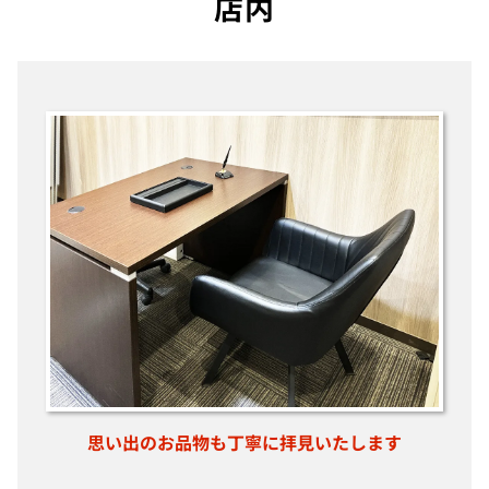
店内
店く
思い出のお品物も丁寧に拝見いたします
お