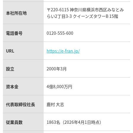
リシャール・ミル買取
タグ・ホイヤー買取
〒220-6115 神奈川県横浜市西区みなとみ
パネライ買取
本社所在地
らい2丁目3-3 クイーンズタワーB 15階
チューダー（チュードル）買取
電話番号
0120-555-600
URL
https://e-fran.jp/
設立
2000年3月
資本金
4億8,000万円
代表取締役社長
鹿村 大志
従業員数
1863名（2026年4月1日時点）