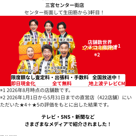
三宮センター街店
センター街面して生田筋から3軒目！
店舗数世界
※1
クチコミ高評価
96.2%
1,940店舗突破！
※2
限度額なし
査定料・出張料・手数料
全国放送中！
即日現金化
全て無料
地上波テレビCM
※1 2026年8月時点の店舗数です。
※2 2026年1月1日から5月31日までの直営店（422店舗）にい
ただいた★4＋★5の評価をもとに出した結果です。
テレビ・SNS・新聞など
さまざまなメディアで紹介されました！