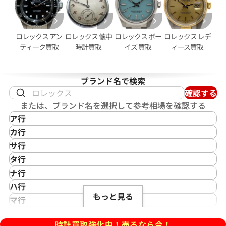
ロレックス アン
ロレックス 懐中
ロレックス ボー
ロレックス レデ
ティーク買取
時計買取
イズ 買取
ィース買取
ブランド名で検索
ヨットマスター40 16623NGS
ロレックス ヨットマスター 40 1
確認する
ワイト文字盤
または、ブランド名を選択して参考相場を確認する
価格
参考買取価格
ア行
円
4,254,000
円
IKEPOD
カ行
年2月時点の参考買取価格です
※2026年4月27日時点の参考
アイクポッド
CASIO
サ行
IWC
カシオ
Saint Laurent
タ行
アイダブリューシー
Cartier
サンローラン
TAG Heuer
ナ行
Azimuth
カルティエ
Shellman
タグ・ホイヤー
NOMOS Glashütte
ハ行
アジムース
Gaga Milano
シェルマン
Daniel Roth
もっと見る
ノモス グラスヒュッテ
Hamilton
マ行
ANONIMO
ガガミラノ
CITIZEN
ダニエル・ロート
ハミルトン
MIDO
ラ行
アノーニモ
Quinting
シチズン
TUDOR
Harry Winston
ミドー
時計買取強化中！売るなら今！
RALPH LAUREN