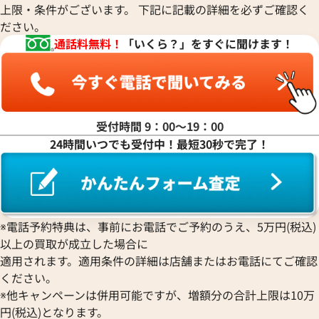
上限・条件がございます。 下記に記載の詳細を必ずご確認く
ださい。
通話料無料！
「いくら？」をすぐに聞けます！
受付時間 9：00〜19：00
24時間いつでも受付中！最短30秒で完了！
ヨットマスター40 116621 チ
ロレックス ヨットマスター 116
文字盤
価格
参考買取価格
円
4,254,000
円
年6月時点の参考買取価格です
※2026年3月19日時点の参考
※電話予約特典は、事前にお電話でご予約のうえ、5万円(税込)
以上の買取が成立した場合に
適用されます。適用条件の詳細は店舗またはお電話にてご確認
ください。
※他キャンペーンは併用可能ですが、増額分の合計上限は10万
円(税込)となります。