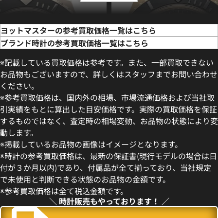
ヨットマスターの参考買取価格一覧はこちら
ブランド時計の参考買取価格一覧はこちら
※記載している買取価格は参考です。また、一部買取できない
お品物もございますので、詳しくはスタッフまでお問い合わせ
ください。
※参考買取価格は、国内外の相場、市場流通価格および当社取
引実績をもとに算出した目安価格です。実際の買取価格を保証
するものではなく、査定時の相場変動、お品物の状態により変
動します。
ヨットマスター42 226659
ロレックス ヨットマスター42 2
※掲載しているお品物の画像はイメージとなります。
価格
参考買取価格
※時計の参考買取価格は、最新の保証書(現行モデルの場合は日
円
5,540,000
円
付が３か月以内)であり、付属品が全て揃っており、当社規定
年3月時点の参考買取価格です
※2026年3月時点の参考買取
で未使用と判断できる状態のお品物の金額です。
※参考買取価格は全て税込金額です。
＼ 時計販売もやっております！ ／