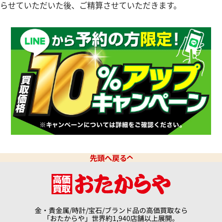
らせていただいた後、ご精算させていただきます。
ヨットマスター 37 268655
ロレックス ヨットマスター 
PT/SS シルバー 168622
価格
参考買取価格
円
1,076,000
円
年6月時点の参考買取価格です
※2024年9月9日時点の参考買
先頭へ戻る
金・貴金属/時計/宝石/ブランド品の高価買取なら
「おたからや」世界約1,940店舗以上展開。