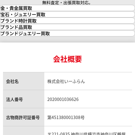
無料査定・出張買取対応。
金・貴金属買取
金買取
宝石・ジュエリー買取
金の相場価格情報
宝石・ジュエリー買取
ブランド時計買取
金の参考買取価格一覧
ダイヤモンド買取
時計買取
ブランド品買取
インゴット買取
ダイヤモンド・宝石の参考価格一覧
ロレックス買取
ブランド買取
ブランドジュエリー買取
インゴットの相場価格情報
リング・結婚指輪買取
ロレックス デイトナ買取
ルイ・ヴィトン買取
カルティエ買取
24金買取
エメラルド買取
ロレックス サブマリーナー買取
ルイ・ヴィトン買取の参考価格一覧
ティファニー買取
24金の相場価格情報
サファイア買取
ロレックス GMTマスター買取
エルメス買取
ブルガリ買取
ヨットマスター 168623 ホワ
ロレックス ヨットマスター 168
18金買取
ルビー買取
ロレックス エクスプローラー買取
会社概要
エルメス バーキン買取
ヴァンクリーフ＆アーペル買取
ビー文字盤
18金の相場価格情報
ヒスイ買取
ロレックス デイトジャスト買取
エルメス ケリー買取
ハリーウィンストン買取
金のアクセサリー買取
価格
オパール買取
参考買取価格
ロレックス 買取の参考価格一覧
エルメス買取の参考価格一覧
クロムハーツ買取
金貨買取
トパーズ買取
パテック フィリップ買取
シャネル買取
フレッド買取
円
1,378,000
円
貴金属買取
タンザナイト買取
パテック フィリップノーチラス買取
シャネル マトラッセ買取
ショーメ買取
会社名
株式会社いーふらん
6月19日時点の参考買取価格です
※2024年2月29日時点の参考
プラチナ買取
アメジスト買取
オーデマ ピゲ買取
シャネル買取の参考価格一覧
ショパール買取
銀・シルバー買取
パライバトルマリン買取
オーデマ ピゲ ロイヤルオーク買取
ディオール買取
タサキ買取
パラジウム買取
キャッツアイ買取
ヴァシュロン・コンスタンタン買取
セリーヌ買取
法人番号
2020001036626
ダミアーニ買取
アレキサンドライト買取
A.ランゲ&ゾーネ買取
フェンディ買取
ピアジェ買取
ガーネット買取
ブレゲ買取
グッチ買取
ブシュロン買取
アクアマリン買取
オメガ買取
プラダ買取
古物商許可証番号
第451380001308号
モーブッサン買取
ウブロ買取
ミキモト買取
IWC買取
グラフ買取
〒221-0835 神奈川県横浜市神奈川区鶴屋