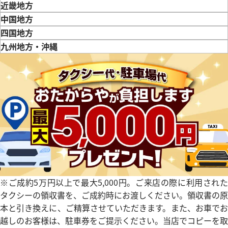
新潟県
富山県
石川県
山梨県
長野県
岐阜県
静岡県
愛知県
近畿地方
三重県
滋賀県
京都府
大阪府
兵庫県
奈良県
和歌山県
中国地方
鳥取県
島根県
岡山県
広島県
山口県
四国地方
徳島県
香川県
愛媛県
九州地方・沖縄
福岡県
佐賀県
長崎県
熊本県
大分県
宮崎県
鹿児島県
ヨットマスター 37 268622
ロレックス ヨットマスター 268
ウン
価格
参考買取価格
円
2,186,000
円
6月27日時点の参考買取価格です
※2023年8月27日時点の参考
※ご成約5万円以上で最大5,000円。ご来店の際に利用された
タクシーの領収書を、ご成約時にお渡しください。領収書の原
本と引き換えに、ご精算させていただきます。また、お車でお
越しのお客様は、駐車券をご提示ください。当店でコピーを取