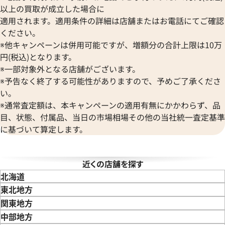
ブランパン
エルメス
ストーヴァ
以上の買取が成立した場合に
BVLGARI
OMEGA
SEIKO
適用されます。適用条件の詳細は店舗またはお電話にてご確認
ブルガリ
オメガ
セイコー
ください。
Breguet
ORIENT
CENTURY
※他キャンペーンは併用可能ですが、増額分の合計上限は10万
ブレゲ
オリエント
センチュリー
円(税込)となります。
BULOVA
ORIS
ZENITH
※一部対象外となる店舗がございます。
ブローバ
オリス
ゼニス
※予告なく終了する可能性がありますので、予めご了承くださ
Bell & Ross
Audemars Piguet
ヨットマスター 40 16628NGS
ロレックス ヨットマスター 166
い。
ベル＆ロス
オーデマ ピゲ
ワイト文字盤
ワイトシェル
※通常査定額は、本キャンペーンの適用有無にかかわらず、品
BAUME＆MERCIER
Vacheron Constantin
目、状態、付属品、当日の市場相場その他の当社統一査定基準
ボーム＆メルシエ
価格
参考買取価格
ヴァシュロン・コンスタンタン
に基づいて算定します。
BALL Watch
い合わせください
価格はお問い合わせください
Van Cleef & Arpels
ボール ウォッチ
ヴァンクリーフ＆アーペル
電話で聞く
電話で聞く
Versace
近くの店舗を探す
ヴェルサーチ
北海道
Wempe
東北地方
ヴェンペ
青森県
岩手県
宮城県
秋田県
山形県
福島県
関東地方
東京都
神奈川県
埼玉県
千葉県
茨城県
栃木県
群馬県
中部地方