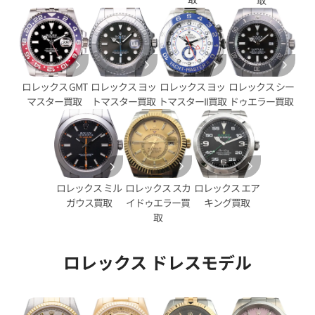
ロレックス GMT
ロレックス ヨッ
ロレックス ヨッ
ロレックス シー
マスター買取
トマスター買取
トマスターII買取
ドゥエラー買取
ヨットマスター 16623NGR ホ
ロレックス ヨットマスター 16
ル
ド
価格
参考買取価格
ロレックス スカ
ロレックス エア
ロレックス ミル
円
1,767,000
円
イドゥエラー買
キング買取
ガウス買取
2月27日時点の参考買取価格です
※2025年8月9日時点の参考買
取
ロレックス ドレスモデル