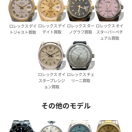
ロレックス デイ
ロレックス ター
ロレックス オイ
ロレックス デイ
デイト買取
ノグラフ買取
スターパーペチ
トジャスト買取
ュアル買取
ヨットマスター 16623 ブラウ
ロレックス ヨットマスター 16
ン
価格
参考買取価格
ロレックス オイ
ロレックス チェ
円
1,931,000
円
スタープレシジ
リーニ買取
年1月9日時点の参考買取価格です
※2024年9月9日時点の参考買
ョン買取
その他のモデル