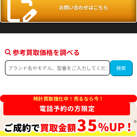
お問い合わせはこちら
参考買取価格を調べる
ヨットマスター 40 116622 ダ
ロレックス ヨットマスター 
ム文字盤
PT/SS シルバー 116622
価格
参考買取価格
円
1,829,000
円
時計買取強化中！売るなら今！
年4月時点の参考買取価格です
※2025年11月9日時点の参考