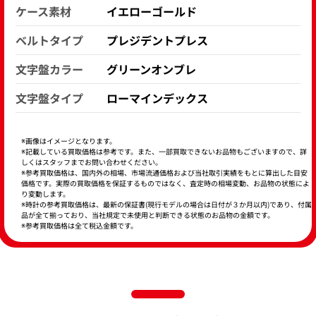
ケース素材
イエローゴールド
ベルトタイプ
プレジデントプレス
文字盤カラー
グリーンオンブレ
文字盤タイプ
ローマインデックス
※画像はイメージとなります。
※記載している買取価格は参考です。また、一部買取できないお品物もございますので、詳
しくはスタッフまでお問い合わせください。
※参考買取価格は、国内外の相場、市場流通価格および当社取引実績をもとに算出した目安
価格です。実際の買取価格を保証するものではなく、査定時の相場変動、お品物の状態によ
り変動します。
※時計の参考買取価格は、最新の保証書(現行モデルの場合は日付が３か月以内)であり、付属
品が全て揃っており、当社規定で未使用と判断できる状態のお品物の金額です。
※参考買取価格は全て税込金額です。