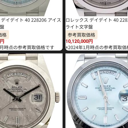
デイデイト 40 228206 アイス
ロレックス デイデイト 40 228
盤
ライト文字盤
価格
参考買取価格
円
10,120,000
円
年10月時点の参考買取価格です
※2024年1月時点の参考買取