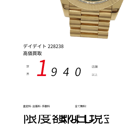
デイデイト 228238
高価買取
1
9
4
0
世
店舗
界
以上
,
査定料･出張料･手数料
全て無料!
限度額なし
即日現金化