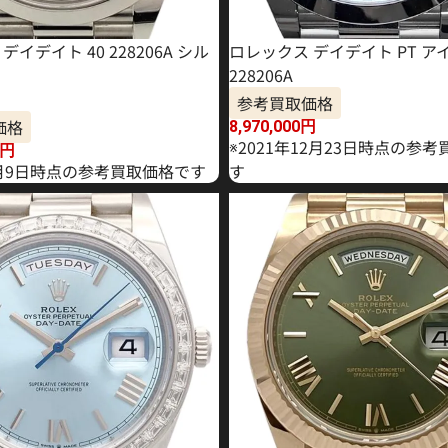
デイデイト 40 228206A シル
ロレックス デイデイト PT ア
228206A
参考買取価格
価格
8,970,000
円
※2021年12月23日時点の参
円
年1月9日時点の参考買取価格です
す