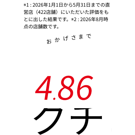
※1 : 2026年1月1日から5月31日までの直
営店（422店舗）にいただいた評価をも
とに出した結果です。※2 : 2026年8月時
点の店舗数です。
で
ま
さ
げ
か
お
4
8
6
.
クチ