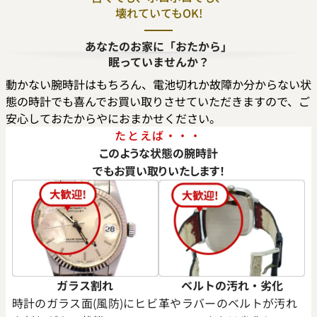
壊れていてもOK!
デイデイト 40 228235A サン
ロレックス デイデイト 40 228
あなたのお家に「おたから」
盤
ローズゴールド文字盤
眠っていませんか？
参考買取価格
動かない腕時計はもちろん、電池切れか故障か分からない状
価格はお問い合わせください
態の時計でも喜んでお買い取りさせていただきますので、ご
価格
安心しておたからやにおまかせください。
円
電話で聞く
年7月時点の参考買取価格です
たとえば・・・
このような状態の腕時計
でもお買い取りいたします！
ガラス割れ
ベルトの汚れ・劣化
時計のガラス面(風防)にヒビ
革やラバーのベルトが汚れ