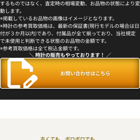
するものではなく、査定時の相場変動、お品物の状態により変
動します。
※掲載しているお品物の画像はイメージとなります。
デイデイト 40 228235 チョコ
ロレックス デイデイト 40 228
※時計の参考買取価格は、最新の保証書(現行モデルの場合は日
盤
コレート文字盤
付が３か月以内)であり、付属品が全て揃っており、当社規定
価格
参考買取価格
で未使用と判断できる状態のお品物の金額です。
円
9,710,000
円
※参考買取価格は全て税込金額です。
年7月時点の参考買取価格です
※2026年7月時点の参考買取
＼ 時計の販売もやっております！ ／
お問い合わせはこちら
古くても、ボロボロでも、