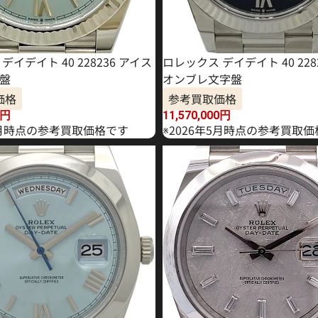
デイデイト 40 228236 アイス
ロレックス デイデイト 40 228
盤
オンブレ文字盤
価格
参考買取価格
円
11,570,000
円
年7月時点の参考買取価格です
※2026年5月時点の参考買取