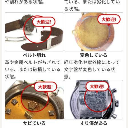
や割れがある状態。
ている、または劣化してい
る状態。
デイデイト 40 228235 スレー
ロレックス デイデイト 40 2283
文字盤
ョコレート文字盤
価格
参考買取価格
円
7,170,000
円
年2月時点の参考買取価格です
※2025年6月時点の参考買取
ベルト切れ
変色している
革や金属ベルトがちぎれて
経年劣化や紫外線によって
いる、または破損している
文字盤が変色している状
状態。
態。
サビている
すり傷がある