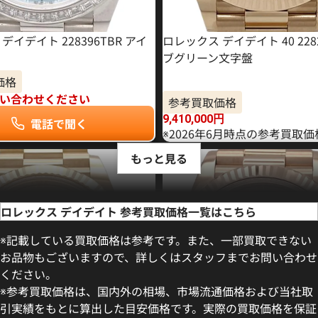
デイデイト 228396TBR アイ
ロレックス デイデイト 40 228
ブグリーン文字盤
価格
い合わせください
参考買取価格
9,410,000
円
電話で聞く
※2026年6月時点の参考買取
もっと見る
ロレックス デイデイト 参考買取価格一覧はこちら
※記載している買取価格は参考です。また、一部買取できない
お品物もございますので、詳しくはスタッフまでお問い合わせ
ください。
※参考買取価格は、国内外の相場、市場流通価格および当社取
引実績をもとに算出した目安価格です。実際の買取価格を保証