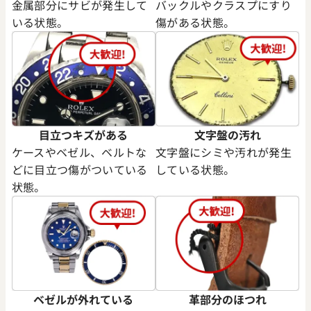
金属部分にサビが発生して
バックルやクラスプにすり
いる状態。
傷がある状態。
イデイト 40 228345RBR サ
ロレックス デイデイト 40 228
字盤
ンオンブレ文字盤
価格
参考買取価格
円
10,210,000
円
年9月時点の参考買取価格です
※2026年5月時点の参考買取
目立つキズがある
文字盤の汚れ
ケースやベゼル、ベルトな
文字盤にシミや汚れが発生
どに目立つ傷がついている
している状態。
状態。
ベゼルが外れている
革部分のほつれ