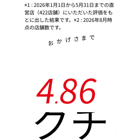
※1 : 2026年1月1日から5月31日までの直
営店（422店舗）にいただいた評価をも
とに出した結果です。※2 : 2026年8月時
点の店舗数です。
で
ま
さ
げ
か
お
4
8
6
.
クチ