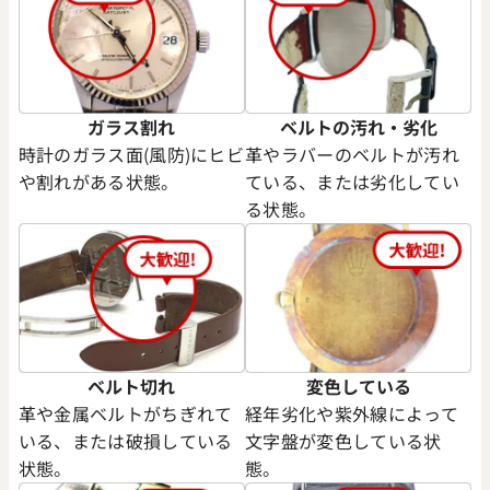
ガラス割れ
ベルトの汚れ・劣化
時計のガラス面(風防)にヒビ
革やラバーのベルトが汚れ
や割れがある状態。
ている、または劣化してい
る状態。
デイデイト 40 228235 スレー
ロレックス デイデイト 40 2283
文字盤
ョコレート文字盤
価格
参考買取価格
円
7,170,000
円
年2月時点の参考買取価格です
※2025年6月時点の参考買取
ベルト切れ
変色している
革や金属ベルトがちぎれて
経年劣化や紫外線によって
いる、または破損している
文字盤が変色している状
状態。
態。