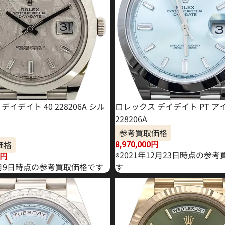
デイデイト 40 228206A シル
ロレックス デイデイト PT ア
228206A
参考買取価格
価格
8,970,000
円
※2021年12月23日時点の参
円
年1月9日時点の参考買取価格です
す