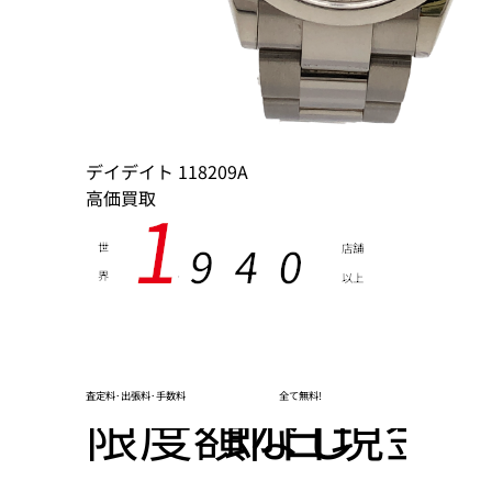
デイデイト 118209A
高価買取
1
9
4
0
世
店舗
界
以上
,
査定料･出張料･手数料
全て無料!
限度額なし
即日現金化