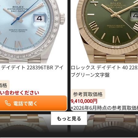
デイデイト 228396TBR アイ
ロレックス デイデイト 40 228
ブグリーン文字盤
価格
い合わせください
参考買取価格
9,410,000
円
電話で聞く
※2026年6月時点の参考買取
もっと見る