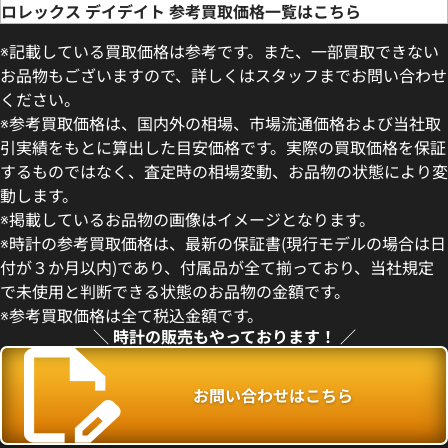
ロレックス デイデイト 参考買取価格一覧はこちら
※記載している買取価格は参考です。また、一部買取できない
お品物もございますので、詳しくはスタッフまでお問い合わせ
ください。
※参考買取価格は、国内外の相場、市場流通価格および当社取
引実績をもとに算出した目安価格です。実際の買取価格を保証
するものではなく、査定時の相場変動、お品物の状態により変
動します。
※掲載しているお品物の画像はイメージとなります。
デイデイト 40 228235 チョコ
ロレックス デイデイト 40 228
※時計の参考買取価格は、最新の保証書(現行モデルの場合は日
盤
コレート文字盤
付が３か月以内)であり、付属品が全て揃っており、当社規定
価格
参考買取価格
で未使用と判断できる状態のお品物の金額です。
円
9,710,000
円
※参考買取価格は全て税込金額です。
年7月時点の参考買取価格です
※2026年7月時点の参考買取
＼ 時計の販売もやっております！ ／
お問い合わせはこちら