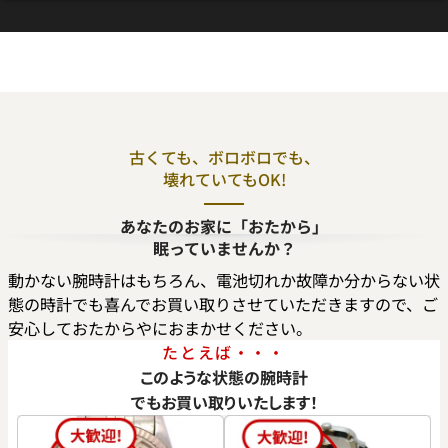
古くても、ボロボロでも、
壊れていてもOK!
デイデイト 40 228235A サン
ロレックス デイデイト 40 228
あなたのお家に「おたから」
盤
ローズゴールド文字盤
眠っていませんか？
参考買取価格
動かない腕時計はもちろん、電池切れか故障か分からない状
価格はお問い合わせください
態の時計でも喜んでお買い取りさせていただきますので、ご
価格
安心しておたからやにおまかせください。
円
電話で聞く
年7月時点の参考買取価格です
たとえば・・・
このような状態の腕時計
でもお買い取りいたします！