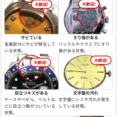
サビている
すり傷がある
金属部分にサビが発生して
バックルやクラスプにすり
いる状態。
傷がある状態。
イデイト 40 228345RBR サ
ロレックス デイデイト 40 228
字盤
ンオンブレ文字盤
価格
参考買取価格
円
10,210,000
円
年9月時点の参考買取価格です
※2026年5月時点の参考買取
目立つキズがある
文字盤の汚れ
ケースやベゼル、ベルトな
文字盤にシミや汚れが発生
どに目立つ傷がついている
している状態。
状態。