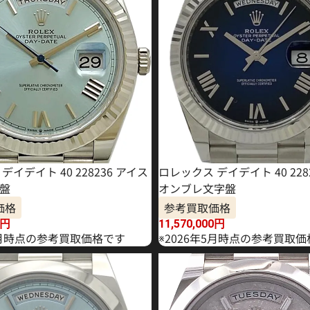
デイデイト 40 228236 アイス
ロレックス デイデイト 40 228
盤
オンブレ文字盤
価格
参考買取価格
円
11,570,000
円
年7月時点の参考買取価格です
※2026年5月時点の参考買取