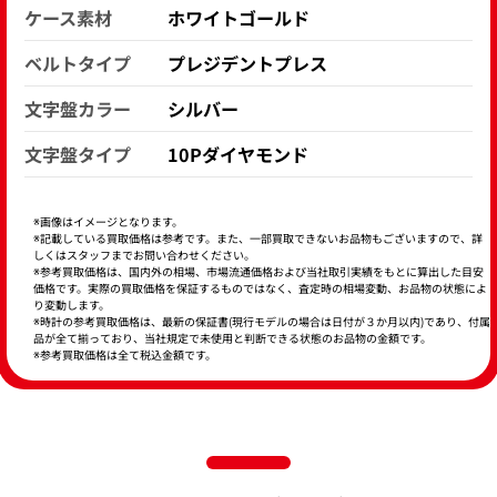
ケース素材
ホワイトゴールド
ベルトタイプ
プレジデントプレス
文字盤カラー
シルバー
文字盤タイプ
10Pダイヤモンド
※画像はイメージとなります。
※記載している買取価格は参考です。また、一部買取できないお品物もございますので、詳
しくはスタッフまでお問い合わせください。
※参考買取価格は、国内外の相場、市場流通価格および当社取引実績をもとに算出した目安
価格です。実際の買取価格を保証するものではなく、査定時の相場変動、お品物の状態によ
り変動します。
※時計の参考買取価格は、最新の保証書(現行モデルの場合は日付が３か月以内)であり、付属
品が全て揃っており、当社規定で未使用と判断できる状態のお品物の金額です。
※参考買取価格は全て税込金額です。