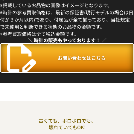
※掲載しているお品物の画像はイメージとなります。
デイデイト 40 228235 チョコ
ロレックス デイデイト 40 228
※時計の参考買取価格は、最新の保証書(現行モデルの場合は日
盤
コレート文字盤
付が３か月以内)であり、付属品が全て揃っており、当社規定
価格
参考買取価格
で未使用と判断できる状態のお品物の金額です。
円
9,710,000
円
※参考買取価格は全て税込金額です。
年7月時点の参考買取価格です
※2026年7月時点の参考買取
＼ 時計の販売もやっております！ ／
お問い合わせはこちら
古くても、ボロボロでも、
壊れていてもOK!