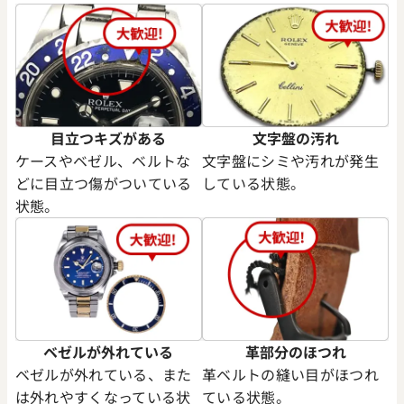
デイデイト 228345RBR シル
ロレックス デイデイト 40 228
ンオンブレ文字盤
価格
参考買取価格
円
10,210,000
円
年9月9日時点の参考買取価格です
※2026年5月時点の参考買取
目立つキズがある
文字盤の汚れ
ケースやベゼル、ベルトな
文字盤にシミや汚れが発生
どに目立つ傷がついている
している状態。
状態。
ベゼルが外れている
革部分のほつれ
ベゼルが外れている、また
革ベルトの縫い目がほつれ
は外れやすくなっている状
ている状態。