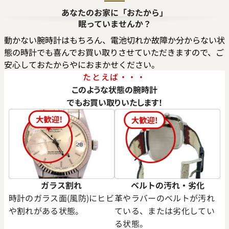
デイデイト 40 228235A サン
ロレックス デイデイト 40 228
あなたのお家に「おたから」
盤
ローズゴールド文字盤
眠っていませんか？
参考買取価格
動かない腕時計はもちろん、電池切れか故障か分からない状
価格はお問い合わせください
態の時計でも喜んでお買い取りさせていただきますので、ご
価格
安心しておたからやにおまかせください。
円
電話で聞く
年7月時点の参考買取価格です
たとえば・・・
このような状態の腕時計
でもお買い取りいたします！
ガラス割れ
ベルトの汚れ・劣化
時計のガラス面(風防)にヒビ
革やラバーのベルトが汚れ
や割れがある状態。
ている、または劣化してい
る状態。