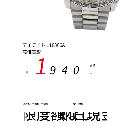
デイデイト 118366A
高価買取
1
9
4
0
世
店舗
界
以上
,
査定料･出張料･手数料
全て無料!
限度額なし
即日現金化