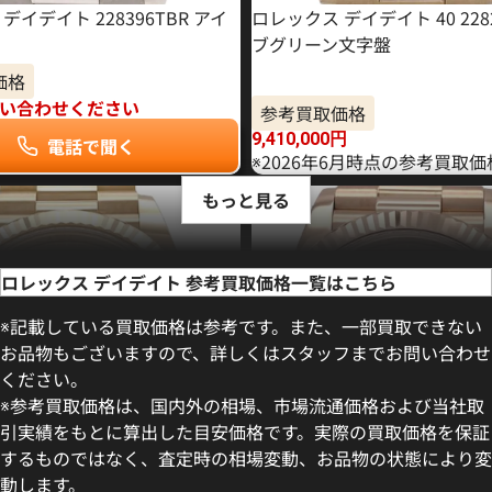
デイデイト 228396TBR アイ
ロレックス デイデイト 40 228
ブグリーン文字盤
価格
い合わせください
参考買取価格
9,410,000
円
電話で聞く
※2026年6月時点の参考買取
もっと見る
ロレックス デイデイト 参考買取価格一覧はこちら
※記載している買取価格は参考です。また、一部買取できない
お品物もございますので、詳しくはスタッフまでお問い合わせ
ください。
※参考買取価格は、国内外の相場、市場流通価格および当社取
引実績をもとに算出した目安価格です。実際の買取価格を保証
するものではなく、査定時の相場変動、お品物の状態により変
動します。