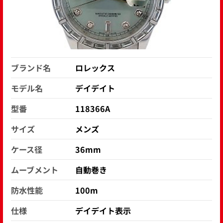
ブランド名
ロレックス
モデル名
デイデイト
型番
118366A
サイズ
メンズ
ケース径
36mm
ムーブメント
自動巻き
防水性能
100m
仕様
デイデイト表示