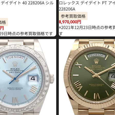
デイデイト 40 228206A シル
ロレックス デイデイト PT ア
228206A
参考買取価格
価格
8,970,000
円
※2021年12月23日時点の参
円
年1月9日時点の参考買取価格です
す