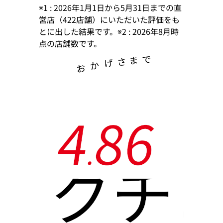
※1 : 2026年1月1日から5月31日までの直
営店（422店舗）にいただいた評価をも
とに出した結果です。※2 : 2026年8月時
点の店舗数です。
で
ま
さ
げ
か
お
4
8
6
.
クチ