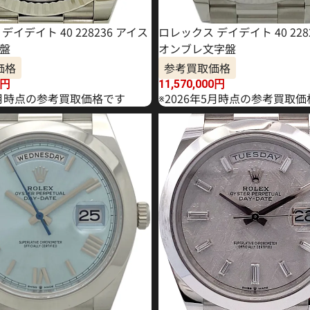
デイデイト 40 228236 アイス
ロレックス デイデイト 40 228
盤
オンブレ文字盤
価格
参考買取価格
円
11,570,000
円
年7月時点の参考買取価格です
※2026年5月時点の参考買取