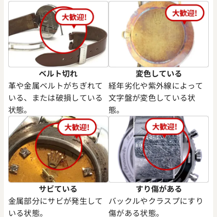
デイデイト 40 228235 スレー
ロレックス デイデイト 40 2283
文字盤
ョコレート文字盤
価格
参考買取価格
円
7,170,000
円
年2月時点の参考買取価格です
※2025年6月時点の参考買取
ベルト切れ
変色している
革や金属ベルトがちぎれて
経年劣化や紫外線によって
いる、または破損している
文字盤が変色している状
状態。
態。
サビている
すり傷がある
金属部分にサビが発生して
バックルやクラスプにすり
いる状態。
傷がある状態。