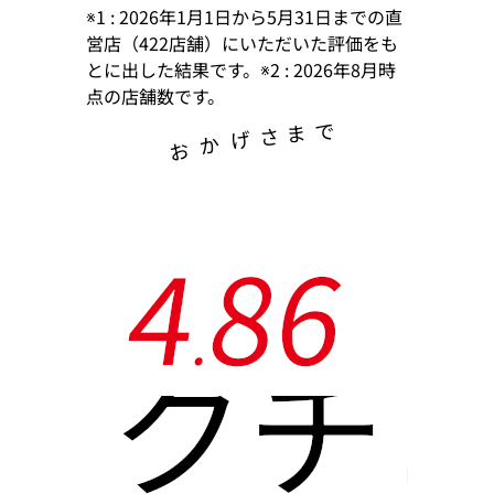
※1 : 2026年1月1日から5月31日までの直
営店（422店舗）にいただいた評価をも
とに出した結果です。※2 : 2026年8月時
点の店舗数です。
で
ま
さ
げ
か
お
4
8
6
.
クチ