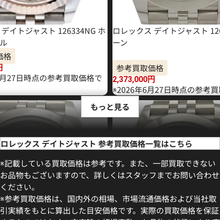
デイトジャスト 126334NG ホ
ロレックス デイトジャスト 126
ル
ーン
価格
参考買取価格
円
11月27日時点の参考買取価格で
2,373,000
円
※2026年6月27日時点の参考
もっと見る
ロレックス デイトジャスト 参考買取価格一覧はこちら
※記載している買取価格は参考です。また、一部買取できない
お品物もございますので、詳しくはスタッフまでお問い合わせ
ください。
※参考買取価格は、国内外の相場、市場流通価格および当社取
引実績をもとに算出した目安価格です。実際の買取価格を保証