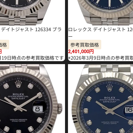
デイトジャスト 126334 ブラ
ロレックス デイトジャスト 126
ー
価格
参考買取価格
円
2,401,000
円
2月19日時点の参考買取価格です
※2026年3月9日時点の参考買