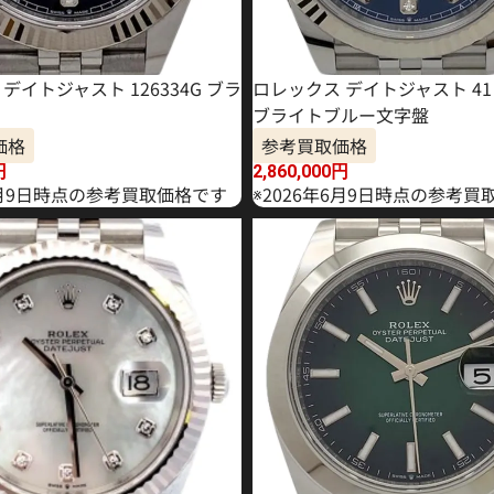
デイトジャスト 126334G ブラ
ロレックス デイトジャスト 41 1
ブライトブルー文字盤
価格
参考買取価格
円
2,860,000
円
年4月9日時点の参考買取価格です
※2026年6月9日時点の参考買