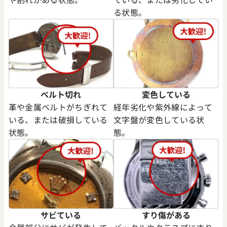
る状態。
デイトジャスト 126333 グレ
ロレックス デイトジャスト 41 1
ワイト文字盤
価格
参考買取価格
円
2,790,000
円
2月27日時点の参考買取価格です
※2025年12月時点の参考買取
ベルト切れ
変色している
革や金属ベルトがちぎれて
経年劣化や紫外線によって
いる、または破損している
文字盤が変色している状
状態。
態。
サビている
すり傷がある