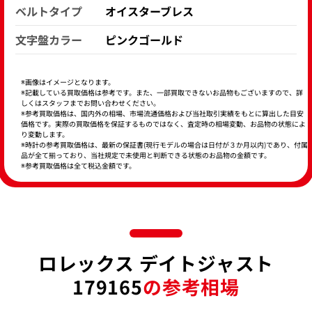
ベルトタイプ
オイスターブレス
文字盤カラー
ピンクゴールド
※画像はイメージとなります。
※記載している買取価格は参考です。また、一部買取できないお品物もございますので、詳
しくはスタッフまでお問い合わせください。
※参考買取価格は、国内外の相場、市場流通価格および当社取引実績をもとに算出した目安
価格です。実際の買取価格を保証するものではなく、査定時の相場変動、お品物の状態によ
り変動します。
※時計の参考買取価格は、最新の保証書(現行モデルの場合は日付が３か月以内)であり、付属
品が全て揃っており、当社規定で未使用と判断できる状態のお品物の金額です。
※参考買取価格は全て税込金額です。
ロレックス デイトジャスト
179165
の参考相場