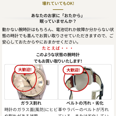
壊れていてもOK!
デイトジャスト 41 126300 ブ
ロレックス デイトジャスト 126
あなたのお家に「おたから」
ー フルーテッドモチーフ文字
ルド
眠っていませんか？
動かない腕時計はもちろん、電池切れか故障か分からない状
価格
参考買取価格
態の時計でも喜んでお買い取りさせていただきますので、ご
円
2,554,000
円
安心しておたからやにおまかせください。
年9月時点の参考買取価格です
※2026年5月27日時点の参考
たとえば・・・
このような状態の腕時計
でもお買い取りいたします！
ガラス割れ
ベルトの汚れ・劣化
時計のガラス面(風防)にヒビ
革やラバーのベルトが汚れ
や割れがある状態。
ている、または劣化してい