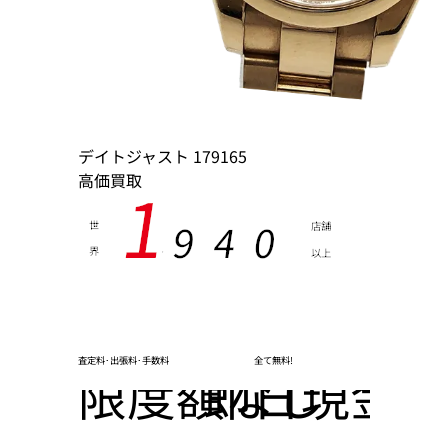
デイトジャスト 179165
高価買取
1
9
4
0
世
店舗
界
以上
,
査定料･出張料･手数料
全て無料!
限度額なし
即日現金化