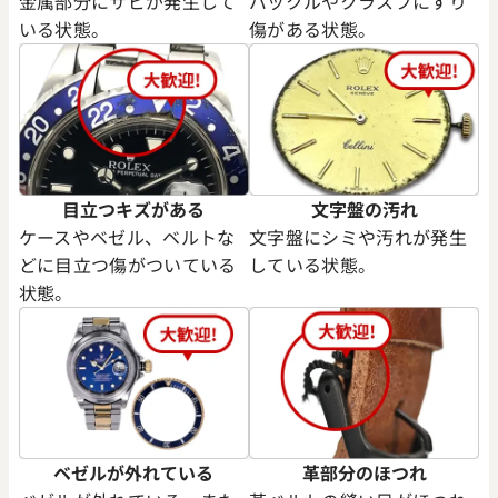
金属部分にサビが発生して
バックルやクラスプにすり
いる状態。
傷がある状態。
デイトジャスト 41 126333 シ
ロレックス デイトジャスト YG
盤
ク 126333
価格
参考買取価格
円
1,974,000
円
年12月時点の参考買取価格です
※2024年6月9日時点の参考買
目立つキズがある
文字盤の汚れ
ケースやベゼル、ベルトな
文字盤にシミや汚れが発生
どに目立つ傷がついている
している状態。
状態。
ベゼルが外れている
革部分のほつれ