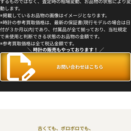
するものではなく、査定時の相場変動、お品物の状態により変
動します。
※掲載しているお品物の画像はイメージとなります。
デイトジャスト 41 126300 ス
ロレックス デイトジャスト 126
※時計の参考買取価格は、最新の保証書(現行モデルの場合は日
盤
ー
付が３か月以内)であり、付属品が全て揃っており、当社規定
価格
参考買取価格
で未使用と判断できる状態のお品物の金額です。
円
1,727,000
円
※参考買取価格は全て税込金額です。
年5月時点の参考買取価格です
※2026年5月27日時点の参考
＼ 時計の販売もやっております！ ／
お問い合わせはこちら
古くても、ボロボロでも、