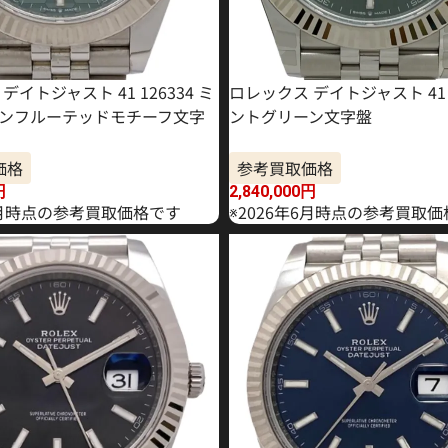
デイトジャスト 41 126334 ミ
ロレックス デイトジャスト 41 1
ンフルーテッドモチーフ文字
ントグリーン文字盤
価格
参考買取価格
円
2,840,000
円
年5月時点の参考買取価格です
※2026年6月時点の参考買取