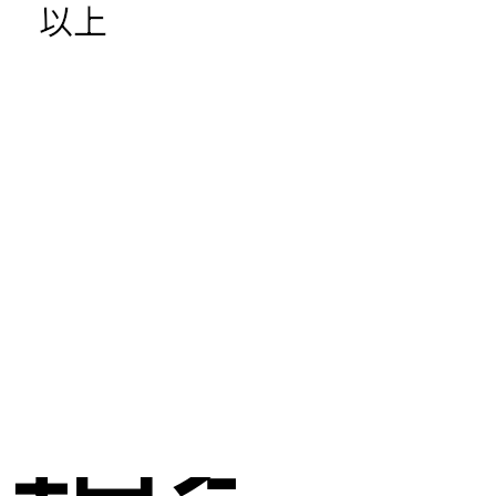
以上
し
現金化