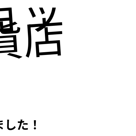
ョッピ
貨店にも
ました！