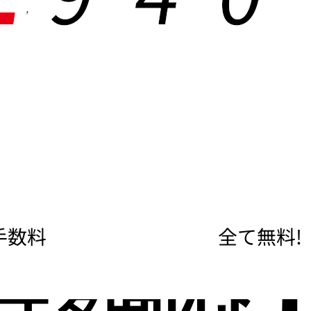
,
手数料
全て無料!
度額な
即日