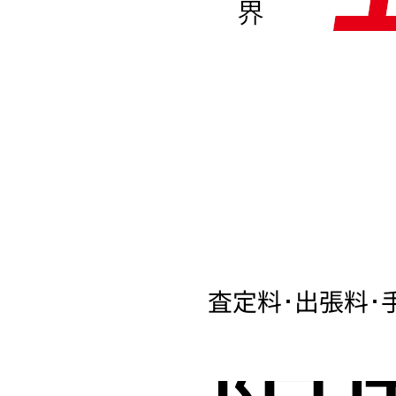
界
査定料･出張料･
限