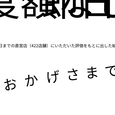
5月31日までの直営店（422店舗）にいただいた評価をもとに出した結果
ま
さ
げ
か
お