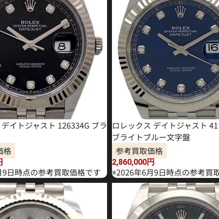
デイトジャスト 126334G ブラ
ロレックス デイトジャスト 41 1
ブライトブルー文字盤
価格
参考買取価格
円
2,860,000
円
年4月9日時点の参考買取価格です
※2026年6月9日時点の参考買