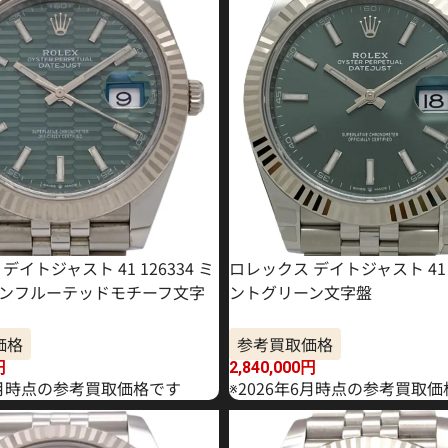
デイトジャスト 41 126334 ミ
ロレックス デイトジャスト 41 1
ンフルーテッドモチーフ文字
ントグリーン文字盤
価格
参考買取価格
円
2,840,000
円
年5月時点の参考買取価格です
※2026年6月時点の参考買取