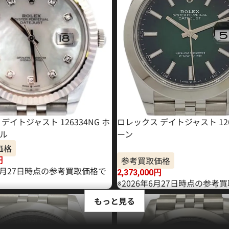
デイトジャスト 126334NG ホ
ロレックス デイトジャスト 126
ル
ーン
価格
参考買取価格
円
11月27日時点の参考買取価格で
2,373,000
円
※2026年6月27日時点の参考
もっと見る