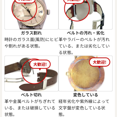
ガラス割れ
ベルトの汚れ・劣化
時計のガラス面(風防)にヒビ
革やラバーのベルトが汚れ
や割れがある状態。
ている、または劣化してい
る状態。
デイトジャスト 126333 グレ
ロレックス デイトジャスト 41 1
ワイト文字盤
価格
参考買取価格
円
2,790,000
円
2月27日時点の参考買取価格です
※2025年12月時点の参考買取
ベルト切れ
変色している
革や金属ベルトがちぎれて
経年劣化や紫外線によって
いる、または破損している
文字盤が変色している状
状態。
態。