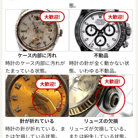
態。
ケース内部に汚れ
不動品
時計のケース内部に汚れが
時計の針が全く動かない状
たまっている状態。
態、いわゆる不動品。
針が折れている
リューズの欠損
時計の針が折れている、ま
リューズが欠損している、
たは欠損している状態。
または紛失している状態。