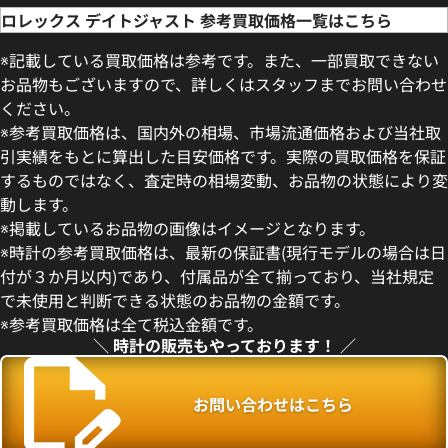
ロレックス デイトジャスト 参考買取価格一覧はこちら
※記載している買取価格は参考です。また、一部買取できない
お品物もございますので、詳しくはスタッフまでお問い合わせ
ください。
※参考買取価格は、国内外の相場、市場流通価格および当社取
引実績をもとに算出した目安価格です。実際の買取価格を保証
するものではなく、査定時の相場変動、お品物の状態により変
動します。
※掲載しているお品物の画像はイメージとなります。
デイトジャスト 41 126300 ス
ロレックス デイトジャスト 126
※時計の参考買取価格は、最新の保証書(現行モデルの場合は日
盤
ー
付が３か月以内)であり、付属品が全て揃っており、当社規定
価格
参考買取価格
で未使用と判断できる状態のお品物の金額です。
円
1,727,000
円
※参考買取価格は全て税込金額です。
年5月時点の参考買取価格です
※2026年5月27日時点の参考
＼ 時計の販売もやっております！ ／
お問い合わせはこちら