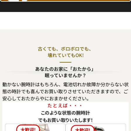
古くても、ボロボロでも、
壊れていてもOK!
デイトジャスト 126300 ネイ
ロレックス デイトジャスト 126
あなたのお家に「おたから」
ーテッドモチーフ
ルド
眠っていませんか？
価格
参考買取価格
動かない腕時計はもちろん、電池切れか故障か分からない状
円
2,554,000
円
態の時計でも喜んでお買い取りさせていただきますので、ご
年9月9日時点の参考買取価格です
※2026年5月27日時点の参考
安心しておたからやにおまかせください。
たとえば・・・
このような状態の腕時計
でもお買い取りいたします！