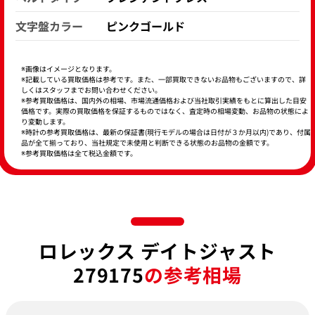
文字盤カラー
ピンクゴールド
※画像はイメージとなります。
※記載している買取価格は参考です。また、一部買取できないお品物もございますので、詳
しくはスタッフまでお問い合わせください。
※参考買取価格は、国内外の相場、市場流通価格および当社取引実績をもとに算出した目安
価格です。実際の買取価格を保証するものではなく、査定時の相場変動、お品物の状態によ
り変動します。
※時計の参考買取価格は、最新の保証書(現行モデルの場合は日付が３か月以内)であり、付属
品が全て揃っており、当社規定で未使用と判断できる状態のお品物の金額です。
※参考買取価格は全て税込金額です。
ロレックス デイトジャスト
279175
の参考相場