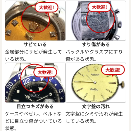
サビている
すり傷がある
金属部分にサビが発生して
バックルやクラスプにすり
デイトジャスト 41 126333 シ
ロレックス デイトジャスト YG
いる状態。
傷がある状態。
盤
ク 126333
価格
参考買取価格
円
1,974,000
円
年12月時点の参考買取価格です
※2024年6月9日時点の参考買
目立つキズがある
文字盤の汚れ
ケースやベゼル、ベルトな
文字盤にシミや汚れが発生
どに目立つ傷がついている
している状態。
状態。