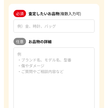
改めて、この度はご利用いただき、誠にありがとうございまし
た。お客様のまたのご利用を心よりお待ち申し上げておりま
必須
査定したいお品物
(複数入力可)
す。
おたからやのブランド買取査定
ブランド品買取専門査定員
趣味
ゴルフ
好きな言葉
理路整然
任意
お品物の詳細
好きなブランド
カルティエ
過去の買取品例
バーキン マトラッセ
おたからやでは、毎日数千点のブランド品の査定をしており
ます。私たちは海外にも販路を持っており、世界基準での査定
が可能になっています。また現在は円安のため海外に販売する
ことで従来よりも高値でお買取をすることができ、お客様に
満足していただける自信があります。おたからやでは、新品未
使用のモノだけでなく、昔に購入したお品物や傷やほつれが
あるものなどもお買取をしております。 実際に、10年以上前
に購入したお品物が購入した時よりも高額でお買取できたこ
ともたくさんあります。ご自宅に眠っているお品物がございま