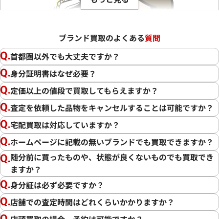
ブランド買取のよくある
質問
首都圏以外でも大丈夫ですか？
身分証明書はなぜ必要？
定価以上の値段で買取してもらえますか？
査定を依頼した品物をキャンセルすることは可能ですか？
宅配買取は対応していますか？
ホームページに記載の無いブランドでも買取できますか？
随分前に買ったものや、状態が良くないものでも買取でき
ますか？
この度は「おたからや」をご利用いただき誠にありがとうご
ざいました。また、お客様の貴重なブランド品をご満足いた
身分証は必ず必要ですか？
だけた形でご売却いただけましたこと、大変嬉しく思います。
店舗での査定時間はどれくらいかかりますか？
私たちの目標は、常にお客様にご満足いただける買取を提供
店頭買取の場合、予約は可能ですか？