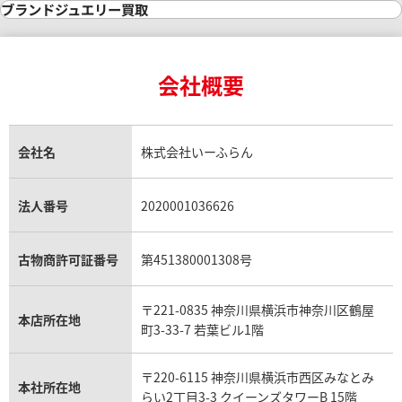
インゴット買取
ダイヤモンド・宝石の参考価格一覧
ロレックス買取
ブランド買取
ブランドジュエリー買取
インゴットの相場価格情報
リング・結婚指輪買取
ロレックス デイトナ買取
ルイ・ヴィトン買取
カルティエ買取
24金買取
エメラルド買取
ロレックス サブマリーナー買取
ルイ・ヴィトン買取の参考価格一覧
ティファニー買取
24金の相場価格情報
サファイア買取
ロレックス GMTマスター買取
エルメス買取
ブルガリ買取
18金買取
ルビー買取
ロレックス エクスプローラー買取
会社概要
エルメス バーキン買取
ヴァンクリーフ＆アーペル買取
18金の相場価格情報
ヒスイ買取
ロレックス デイトジャスト買取
エルメス ケリー買取
ハリーウィンストン買取
金のアクセサリー買取
オパール買取
ロレックス 買取の参考価格一覧
エルメス買取の参考価格一覧
クロムハーツ買取
金貨買取
トパーズ買取
パテック フィリップ買取
シャネル買取
フレッド買取
貴金属買取
タンザナイト買取
パテック フィリップノーチラス買取
シャネル マトラッセ買取
ショーメ買取
会社名
株式会社いーふらん
プラチナ買取
アメジスト買取
オーデマ ピゲ買取
シャネル買取の参考価格一覧
ショパール買取
銀・シルバー買取
パライバトルマリン買取
オーデマ ピゲ ロイヤルオーク買取
ディオール買取
タサキ買取
パラジウム買取
キャッツアイ買取
ヴァシュロン・コンスタンタン買取
セリーヌ買取
法人番号
2020001036626
ダミアーニ買取
アレキサンドライト買取
A.ランゲ&ゾーネ買取
フェンディ買取
ピアジェ買取
ガーネット買取
ブレゲ買取
グッチ買取
ブシュロン買取
アクアマリン買取
オメガ買取
プラダ買取
古物商許可証番号
第451380001308号
モーブッサン買取
ウブロ買取
ミキモト買取
IWC買取
グラフ買取
〒221-0835 神奈川県横浜市神奈川区鶴屋
カルティエ買取
本店所在地
フランク ミュラー買取
町3-33-7 若葉ビル1階
リシャール・ミル買取
タグ・ホイヤー買取
〒220-6115 神奈川県横浜市西区みなとみ
パネライ買取
本社所在地
らい2丁目3-3 クイーンズタワーB 15階