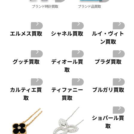
プラチナインゴット 買取
ブランド時計買取
ブランド品買取
A. ランゲ&
Pt1000 買取
ゾーネ 買取
Pt950 買取
パネライ 買取
Pt900 買取
ブルガリ 買取
Pt850 買取
エルメス買取
シャネル買取
ルイ・ヴィト
フランク ミュラー 買取
Pt&Pm 買取
ン買取
IWC 買取
銀･シルバー 買取
買取可能な商品をもっと見る
パラジウム 買取
グッチ買取
ディオール買
プラダ買取
取
カルティエ買
ティファニー
ブルガリ買取
取
買取
ショパール買
取