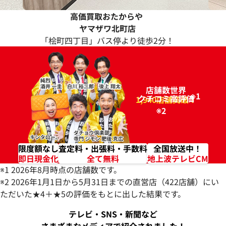
高価買取おたからや
ヤマザワ北町店
「桧町四丁目」バス停より徒歩2分！
店舗数世界
※1
クチコミ高評価
96.2%
1,940店舗突破！
※2
限度額なし
査定料・出張料・手数料
全国放送中！
即日現金化
全て無料
地上波テレビCM
※1 2026年8月時点の店舗数です。
※2 2026年1月1日から5月31日までの直営店（422店舗）にい
ただいた★4＋★5の評価をもとに出した結果です。
テレビ・SNS・新聞など