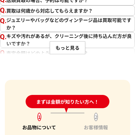
することです。そのためには、最新の市場相場をしっかりと把
買取は何歳から対応してもらえますか？
握し、お客様に最適な価格をお伝えすることが不可欠です。弊
ジュエリーやバッグなどのヴィンテージ品は買取可能です
社では、ブランド品の状態や付属品、為替の変動、生産数等
か？
を考慮し、できる限りの価格でお取引させていただくことを
心がけております。さらに、弊社の強みである、海外への販路
キズや汚れがあるが、クリーニング後に持ち込んだ方が良
やキャンペーン、世界約1,940店舗以上という点から、高価買
いですか？
もっと見る
取を実現しています。
査定金額はどのように決まりますか？
電話での査定金額と、買取金額が変わることはあります
その中で、お客様にとって最良の結果をご提供できたことは、
か？
私たち共の励みとなります。また、お客様の信頼を第一に考え
買取を提供しております。お客様からの感謝の言葉をいただけ
売却するか悩んでいるのですが、査定だけお願いできます
ることが、私たちにとって何よりの励みです。お客様からいた
か？
だいた信頼を裏切らないよう、今後もサービスの向上に努
1点からでも査定できますか？
め、さらに多くのお客様にご満足いただけるよう精進してま
24時間受付中!
まずは金額が知りたい方へ！
問い合わせフォーム
いります。バッグ以外にも貴金属や時計などのご売却をお考え
の際は、ぜひ「おたからや」をご利用ください。お客様の大
1
2
切なお品物を最良の価格でお取引できるよう、査定員一同、
お品物について
お客様情報
ご満足いただける買取を提供してまいります。