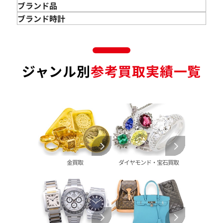
金のインゴット 買取
宝石･ジュエリー買取
ブランド品
金のアクセサリー 買取
ダイヤモンド 買取
バッグ･小物 買取
ブランド時計
金のリング 買取
エメラルド 買取
エルメス買取
ブランド時計 買取
金のネックレス 買取
ルビー 買取
シャネル買取
ロレックス 買取
金のブレスレット 買取
サファイア 買取
ルイ･ヴィトン 買取
パテック
ジャンル別
参考買取実績一覧
フィリップ 買取
金のブローチ 買取
オパール 買取
カルティエ 買取
オーデマピゲ 買取
金のペンダントトップ 買取
トルマリン 買取
ティファニー 買取
カルティエ 買取
金の仏像 買取
翡翠 買取
ブルガリ 買取
エルメス 買取
金杯 買取
パライバトルマリン 買取
ハリー･ウィンストン 買取
シャネル 買取
金歯 買取
パール 買取
ヴァンクリーフ&
アーペル 買取
オメガ 買取
金貨･銀貨 買取
グッチ 買取
タグ・ホイヤー 買取
大判･小判 買取
ブシュロン 買取
ブレゲ 買取
イエローゴールド 買取
金買取
ダイヤモンド・宝石買取
ミキモト 買取
リシャール・ミル
ピンクゴールド 買取
買取
ショーメ 買取
ホワイトゴールド 買取
ブライトリング
買取可能な商品をもっと見る
金コンビ 買取
買取
プラチナ 買取
ヴァシュロン・コンスタンタン 買取