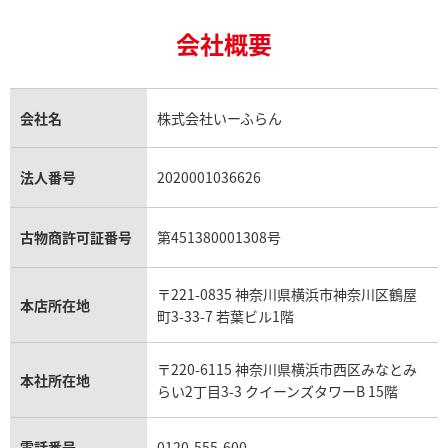
24金の相場価格情報
サファイア買取
ロレックス GMTマスター買取
エルメス買取
ブルガリ買取
株式会社いーふらん 情報システム部 部長
18金買取
ルビー買取
ロレックス エクスプローラー買取
会社概要
エルメス バーキン買取
ヴァンクリーフ＆アーペル買取
18金の相場価格情報
ヒスイ買取
ロレックス デイトジャスト買取
エルメス ケリー買取
ハリーウィンストン買取
＜個人情報苦情及び相談窓口＞
金のアクセサリー買取
オパール買取
ロレックス 買取の参考価格一覧
エルメス買取の参考価格一覧
クロムハーツ買取
株式会社いーふらん リテール営業本部 コールセンター
金貨買取
トパーズ買取
パテック フィリップ買取
シャネル買取
フレッド買取
部
貴金属買取
タンザナイト買取
パテック フィリップノーチラス買取
シャネル マトラッセ買取
ショーメ買取
会社名
株式会社いーふらん
連絡先 〒220-6115 神奈川県横浜市西区みなとみらい
プラチナ買取
アメジスト買取
オーデマ ピゲ買取
シャネル買取の参考価格一覧
ショパール買取
2-3-3 クイーンズタワーB１５
銀・シルバー買取
パライバトルマリン買取
オーデマ ピゲ ロイヤルオーク買取
ディオール買取
タサキ買取
電話番号 0120-555-600
パラジウム買取
キャッツアイ買取
ヴァシュロン・コンスタンタン買取
セリーヌ買取
法人番号
2020001036626
ダミアーニ買取
アレキサンドライト買取
A.ランゲ&ゾーネ買取
フェンディ買取
ピアジェ買取
ガーネット買取
ブレゲ買取
グッチ買取
ブシュロン買取
アクアマリン買取
オメガ買取
プラダ買取
古物商許可証番号
第451380001308号
モーブッサン買取
ウブロ買取
ミキモト買取
IWC買取
グラフ買取
〒221-0835 神奈川県横浜市神奈川区鶴屋
カルティエ買取
本店所在地
フランク ミュラー買取
町3-33-7 若葉ビル1階
リシャール・ミル買取
タグ・ホイヤー買取
〒220-6115 神奈川県横浜市西区みなとみ
パネライ買取
本社所在地
らい2丁目3-3 クイーンズタワーB 15階
チューダー（チュードル）買取
電話番号
0120-555-600