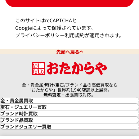
・当個人情報の取扱いの委託することがあります。委託に
あたっては、その取扱いを委託された個人情報の安全管理
が図られるよう、委託を受けた者に対する必要かつ適切な
このサイトはreCAPTCHAと
監督を行います。
Googleによって保護されています。
＜開示等の請求等＞
プライバシーポリシー
利用規約
が適用されます。
・当社は保有個人データの利用目的の通知の求め、保有個
人データの開示、訂正等、利用停止等若しくは第三者提供
先頭へ戻る
の停止に関する請求、又は第三者提供記録の開示に関する
請求（以下「開示等の請求等」という。）を受け付けてお
ります。開示等の請求等は、以下の「個人情報苦情及び相
談窓口」で受け付けます。
金・貴金属/時計/宝石/ブランド品の高価買取なら
＜任意項目について＞
「おたからや」世界約1,940店舗以上展開。
・任意項目の情報のご提供がない場合、最適なご対応がで
無料査定・出張買取対応。
きない場合があります。
金・貴金属買取
金買取
宝石・ジュエリー買取
＜Cookie等＞
金の相場価格情報
宝石・ジュエリー買取
ブランド時計買取
金の参考買取価格一覧
ダイヤモンド買取
時計買取
ブランド品買取
・当社は上記の利用目的の達成に必要な範囲でcookie等
インゴット買取
ダイヤモンド・宝石の参考価格一覧
ロレックス買取
ブランド買取
ブランドジュエリー買取
の情報を取得・利用をしています。
インゴットの相場価格情報
リング・結婚指輪買取
ロレックス デイトナ買取
ルイ・ヴィトン買取
カルティエ買取
24金買取
エメラルド買取
ロレックス サブマリーナー買取
ルイ・ヴィトン買取の参考価格一覧
ティファニー買取
＜個人情報保護管理者＞