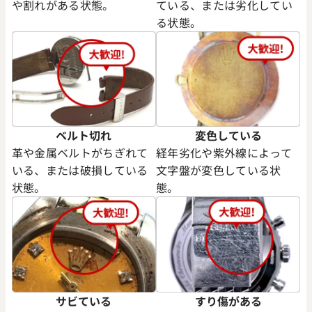
や割れがある状態。
ている、または劣化してい
る状態。
デイトナ 126503 ブラック
ロレックス デイトナ 126503
字盤
価格
参考買取価格
円
3,940,000
円
ベルト切れ
変色している
年6月時点の参考買取価格です
※2026年2月27日時点の参考
革や金属ベルトがちぎれて
経年劣化や紫外線によって
いる、または破損している
文字盤が変色している状
状態。
態。
サビている
すり傷がある