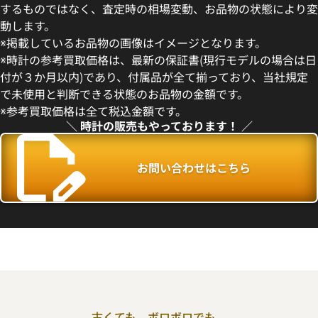
するものではなく、査定時の相場変動、お品物の状態により変
動します。
※掲載しているお品物の画像はイメージとなります。
デイトナ 16520 ブラック文字
ロレックス デイトナ 16520
※時計の参考買取価格は、最新の保証書(現行モデルの場合は日
盤
付が３か月以内)であり、付属品が全て揃っており、当社規定
で未使用と判断できる状態のお品物の金額です。
参考買取価格
※参考買取価格は全て税込金額です。
価格はお問い合わせください
価格
＼ 時計の販売もやっております！ ／
円
電話で聞く
年5月9日時点の参考買取価格です
お問い合わせはこちら
古くても、ボロボロでも、