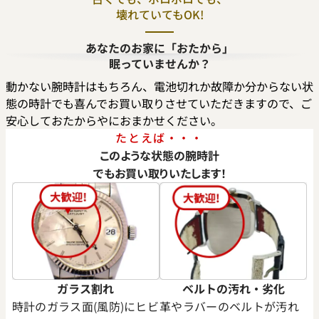
壊れていてもOK!
あなたのお家に「おたから」
眠っていませんか？
デイトナ 16520 ブラック ブ
ロレックス デイトナ 126503
字盤
動かない腕時計はもちろん、電池切れか故障か分からない状
態の時計でも喜んでお買い取りさせていただきますので、ご
価格
安心しておたからやにおまかせください。
い合わせください
参考買取価格
たとえば・・・
4,260,000
円
電話で聞く
このような状態の腕時計
※2026年3月時点の参考買取
でもお買い取りいたします！
ガラス割れ
ベルトの汚れ・劣化
時計のガラス面(風防)にヒビ
革やラバーのベルトが汚れ