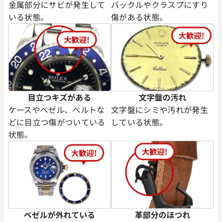
金属部分にサビが発生して
バックルやクラスプにすり
いる状態。
傷がある状態。
デイトナ 126503G
ロレックス デイトナ 116503
字盤
価格
参考買取価格
円
3,210,000
円
1月27日時点の参考買取価格です
※2024年7月27日時点の参考
目立つキズがある
文字盤の汚れ
ケースやベゼル、ベルトな
文字盤にシミや汚れが発生
どに目立つ傷がついている
している状態。
状態。
ベゼルが外れている
革部分のほつれ