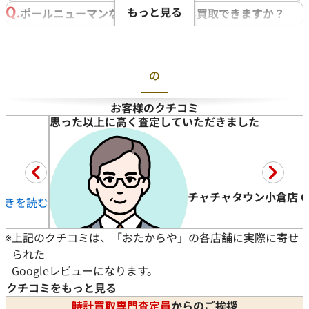
もっと見る
ポールニューマンなど古いものでも買取できますか？
ブランド時計はなぜ価格が落ちづらく、高く売れるんで
すか？
ブランド時計の売り時はいつですか？
の
身分証明書はなぜ必要？
お客様のクチコミ
他店舗より高額で引き取って頂きました
高額で買
ブランド時計はどれくらい高く売れるんですか？
福岡パルコ店 H様
アピタ鳴海店
ベルトがボロボロな時計でも買取可能？
時計 ご売却
時計 ご売
★★★★★
5
★★★★
かなり古い時計でも買取してもらえますか？
#時計
#時計
ガラス面が割れた時計でも買い取ってもらえる？
小倉店 C様
腕時計を査定して頂きました。
動かなく
動いてはいるが、かなり年数のたった時計でも大丈夫？
店長さんの対
続きを読む
※
上記のクチコミは、「おたからや」の各店舗に実際に寄せ
付属品がなくても買取可能？
られた
動かなくなった時計でも買い取ってもらえる？
Googleレビューになります。
クチコミをもっと見る
時計買取専門査定員
からのご挨拶