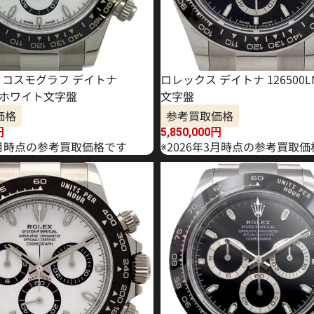
 コスモグラフ デイトナ
ロレックス デイトナ 126500
LN ホワイト文字盤
文字盤
価格
参考買取価格
円
5,850,000
円
年6月時点の参考買取価格です
※2026年3月時点の参考買取