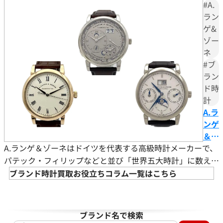
デルは、上品なデザインと高級感のある見た目で注目を集め
#A.
の向上に努め、さらに多くのお客様にご満足いただけるよ
の魅
ています。 この記事では、GMTマスターIIの特徴やローズゴ
ラン
う精進してまいります。時計以外にも貴金属やブランドバッ
力と
ゲ&
ク等のご売却をお考えの際は、ぜひ「おたからや」をご利
ールドモデルが人気の理由、価格動向、代表的な型番（リフ
は？
ゾー
用ください。お客様の大切なお品物を最良の価格でお取引
売却
ァレンス）について解説します。また、大切なGMTマスター
ネ
できるよう、査定員一同、ご満足いただける買取を提供し
をす
IIローズゴールドモデルを売却する際に、高額査定を狙うポ
#ブ
てまいります。
る際
イ
ラン
のポ
ド時
改めて、この度はご利用いただき、誠にありがとうございま
イン
計
した。お客様のまたのご利用を心よりお待ち申し上げてお
トも
A.ラ
ります。
解説
ンゲ
おたからやの時計買取査定
＆ゾ
時計買取専門査定員
A.ランゲ＆ゾーネはドイツを代表する高級時計メーカーで、
ーネ
趣味
サウナ・温泉
のお
好きな言葉
夢なき者に成功なし
パテック・フィリップなどと並び「世界五大時計」に数えら
すす
好きなブランド
ロレックス
れます。世界五大時計ブランドにはスイス創業の会社が多数
ブランド時計買取お役立ちコラム一覧はこちら
めモ
過去の買取品例
高級時計全般
あり、スイス勢が市場を席巻するなか、同社は緻密な手仕上
デル
おたからやでは毎日数千点の時計の査定をしております。現
げと機能美を武器に国際的な評価を築いてきました。 本記
と
在、おたからやは海外にも販路を持っており、世界基準での
事ではブランドの歩み、ランゲ1やダトグラフなど代表作の
ブランド名で検索
は？
査定が可能になっています。現在は円安のため海外に販売す
魅力、さらに高値で売却するためのチェックポイントを具体