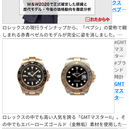
この度は「おたからや」で時計の買取をご利用いただき、
クス
誠にありがとうございました。お客様の大切な時計にご満
ペプシ
足いただける価格をご提示できましたこと、大変嬉しく思
が廃盤
います。
に｜W
ロレックスの現行ラインナップから、「ペプシ」の愛称で親
＆
しまれる赤青ベゼルのモデルが完全に姿を消しました。
私たちの目標は、常にお客様にご満足いただける買取を提
W2026
2026年4月に開催された世界最大規模の時計見本市
供することです。そのためには、最新の市場相場をしっかり
#GMT
で正式
と把握し、お客様に最適な価格をお伝えすることが不可欠
「Watches ＆ Wonders 2026」にて、ペプシの廃盤が正式に
マス
確定し
です。弊社では、時計の状態や付属品、為替の変動、生産数
ター
確定したためです。 ステンレススチール製のモデル（GMT
た経緯
等を考慮し、できる限りの価格でお取引させていただくこ
#ブラ
マスターII Ref.126710BLRO）だけでなく、高級なホワイト
と歴代
とを心がけております。さらに、弊社の強みである、海外へ
ンド
ゴールド製のモデル（Ref.126719
モデ
の販路やキャンペーン、世界約1,940店舗以上、買取専門店
時計
ル・今
という点から、高価買取を実現しています。
GMT
後の価
マス
格動向
その中で、お客様にとって最良の結果をご提供できたこと
ターII
を徹底
は、私たち共の励みとなります。また、お客様の信頼を第一
のロ
分析
に考え買取を提供しております。お客様からの感謝の言葉を
ーズ
ロレックスの中でも高い人気を誇る「GMTマスターII」。そ
いただけることが、私たちにとって何よりの励みです。お客
ゴー
の中でもエバーローズゴールド（金無垢）素材を使用したモ
様からいただいた信頼を裏切らないよう、今後もサービス
ルド