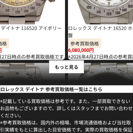
デイトナ 116520 アイボリー
ロレックス デイトナ 16520
盤
価格
参考買取価格
円
6,080,000
円
6月27日時点の参考買取価格です
※2026年4月27日時点の参考
もっと見る
ロレックス デイトナ 参考買取価格一覧はこちら
※記載している買取価格は参考です。また、一部買取できない
お品物もございますので、詳しくはスタッフまでお問い合わせ
ください。
※参考買取価格は、国内外の相場、市場流通価格および当社取
引実績をもとに算出した目安価格です。実際の買取価格を保証