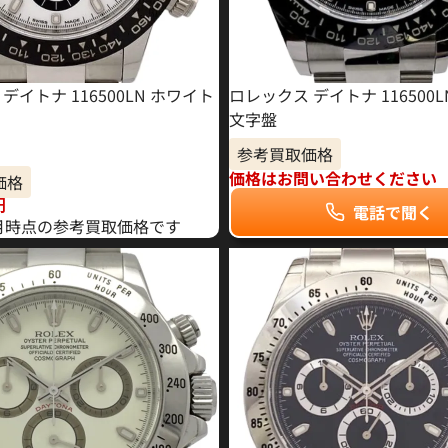
デイトナ 116500LN ホワイト
ロレックス デイトナ 116500
文字盤
参考買取価格
価格はお問い合わせください
価格
円
電話で聞く
年6月時点の参考買取価格です