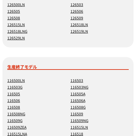
126500LN
126503
126505
126506
126508
126509
126515LN
126518LN
126518LNG
126519LN
126529LN
生産終了モデル
116500LN
116503
116503G
116503NG
116505
116505A
116506
116506A
116508
116508G
116508NG
116509
116509G
116509NG
116509ZEA
116515LN
116515LNA
116518