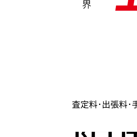
界
査定料･出張料･
限