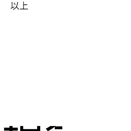
以上
し
現金化