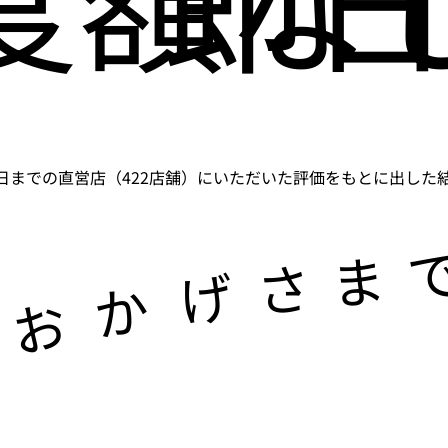
5月31日までの直営店（422店舗）にいただいた評価をもとに出した結果
ま
さ
げ
か
お