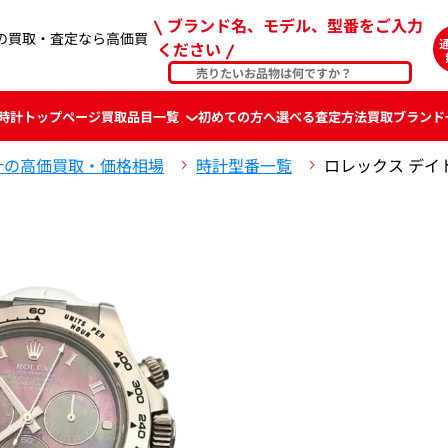
ブランド名、モデル、型番をご入力
クス の買取・査定なら高価買
ください
時計
トップページ
買取品目一覧
初めての方へ
選べる査定方法
買取ブランド
計の高価買取・価格相場
時計型番一覧
ロレックス デイトナ