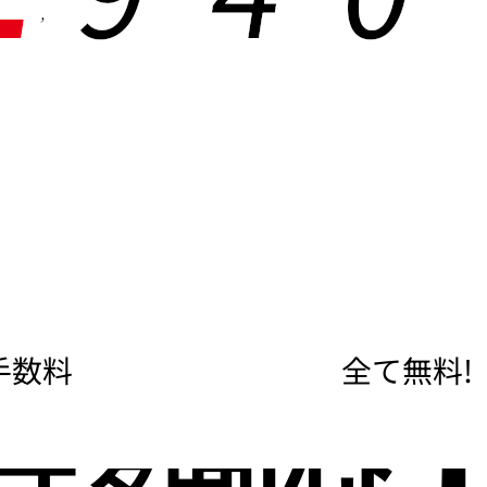
,
手数料
全て無料!
度額な
即日