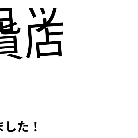
ョッピ
貨店にも
ました！