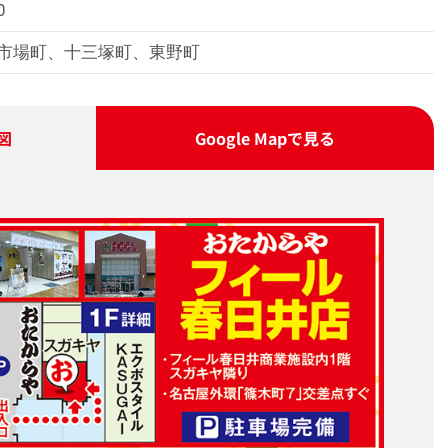
0
市場町、十三塚町、東野町
図
Google Map
で見る