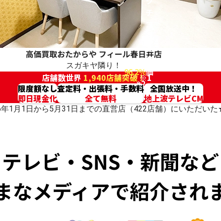
ク
チ
コ
ミ
高
高価買取おたからや
フィール春日井店
評
スガキヤ隣り！
96.2%
価
店舗数世界
1,940店舗突破！
※1
※2
限度額なし
査定料・出張料・手数料
全国放送中！
即日現金化
全て無料
地上波テレビCM
026年1月1日から5月31日までの直営店（422店舗）にいただ
テレビ・SNS・新聞など
まなメディアで紹介され