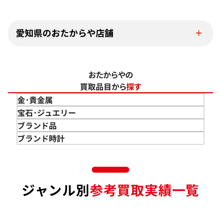
愛知県のおたからや店舗
おたからやの
買取品目から
探す
金･貴金属
金 買取
宝石･ジュエリー
金のインゴット 買取
宝石･ジュエリー買取
ブランド品
金のアクセサリー 買取
ダイヤモンド 買取
バッグ･小物 買取
ブランド時計
金のリング 買取
エメラルド 買取
エルメス買取
ブランド時計 買取
金のネックレス 買取
ルビー 買取
シャネル買取
ロレックス 買取
金のブレスレット 買取
サファイア 買取
ルイ･ヴィトン 買取
パテック
ジャンル別
参考買取実績一覧
フィリップ 買取
金のブローチ 買取
オパール 買取
カルティエ 買取
オーデマピゲ 買取
金のペンダントトップ 買取
トルマリン 買取
ティファニー 買取
カルティエ 買取
金の仏像 買取
翡翠 買取
ブルガリ 買取