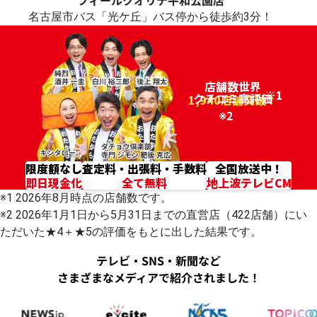
フィールクオリテ平和公園店
名古屋市バス「光ケ丘」バス停から徒歩約3分！
店舗数世界
※1
クチコミ高評価
96.2%
1,940店舗突破！
※2
限度額なし
査定料・出張料・手数料
全国放送中！
即日現金化
全て無料
地上波テレビCM
※1 2026年8月時点の店舗数です。
※2 2026年1月1日から5月31日までの直営店（422店舗）にい
ただいた★4＋★5の評価をもとに出した結果です。
テレビ・SNS・新聞など
さまざまなメディアで紹介されました！