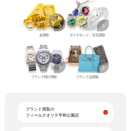
エルメス 買取
金杯 買取
パライバトルマリン 買取
ハリー･ウィンストン 買取
シャネル 買取
金歯 買取
パール 買取
ヴァンクリーフ&
アーペル 買取
オメガ 買取
金貨･銀貨 買取
グッチ 買取
タグ・ホイヤー 買取
大判･小判 買取
ブシュロン 買取
ブレゲ 買取
イエローゴールド 買取
金買取
ダイヤモンド・宝石買取
ミキモト 買取
リシャール・ミル
ピンクゴールド 買取
買取
ショーメ 買取
ホワイトゴールド 買取
ブライトリング
買取可能な商品をもっと見る
金コンビ 買取
買取
プラチナ 買取
ヴァシュロン・コンスタンタン 買取
プラチナインゴット 買取
A. ランゲ&
ブランド時計買取
ブランド品買取
Pt1000 買取
ゾーネ 買取
Pt950 買取
パネライ 買取
Pt900 買取
ブルガリ 買取
Pt850 買取
フランク ミュラー 買取
Pt&Pm 買取
ブランド買取の
IWC 買取
フィールクオリテ平和公園店
銀･シルバー 買取
買取可能な商品をもっと見る
パラジウム 買取