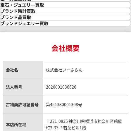
金買取
宝石・ジュエリー買取
金の相場価格情報
宝石・ジュエリー買取
ブランド時計買取
金の参考買取価格一覧
ダイヤモンド買取
時計買取
ブランド品買取
インゴット買取
ダイヤモンド・宝石の参考価格一覧
ロレックス買取
ブランド買取
ブランドジュエリー買取
インゴットの相場価格情報
リング・結婚指輪買取
ロレックス デイトナ買取
ルイ・ヴィトン買取
カルティエ買取
24金買取
エメラルド買取
ロレックス サブマリーナー買取
ルイ・ヴィトン買取の参考価格一覧
ティファニー買取
24金の相場価格情報
サファイア買取
ロレックス GMTマスター買取
エルメス買取
ブルガリ買取
18金買取
ルビー買取
ロレックス エクスプローラー買取
会社概要
エルメス バーキン買取
ヴァンクリーフ＆アーペル買取
18金の相場価格情報
ヒスイ買取
ロレックス デイトジャスト買取
エルメス ケリー買取
ハリーウィンストン買取
金のアクセサリー買取
オパール買取
ロレックス 買取の参考価格一覧
エルメス買取の参考価格一覧
クロムハーツ買取
金貨買取
トパーズ買取
パテック フィリップ買取
シャネル買取
フレッド買取
貴金属買取
タンザナイト買取
パテック フィリップノーチラス買取
シャネル マトラッセ買取
ショーメ買取
会社名
株式会社いーふらん
プラチナ買取
アメジスト買取
オーデマ ピゲ買取
シャネル買取の参考価格一覧
ショパール買取
銀・シルバー買取
パライバトルマリン買取
オーデマ ピゲ ロイヤルオーク買取
ディオール買取
タサキ買取
パラジウム買取
キャッツアイ買取
ヴァシュロン・コンスタンタン買取
セリーヌ買取
法人番号
2020001036626
ダミアーニ買取
アレキサンドライト買取
A.ランゲ&ゾーネ買取
フェンディ買取
ピアジェ買取
ガーネット買取
ブレゲ買取
グッチ買取
ブシュロン買取
アクアマリン買取
オメガ買取
プラダ買取
古物商許可証番号
第451380001308号
モーブッサン買取
ウブロ買取
ミキモト買取
IWC買取
グラフ買取
〒221-0835 神奈川県横浜市神奈川区鶴屋
カルティエ買取
本店所在地
フランク ミュラー買取
町3-33-7 若葉ビル1階