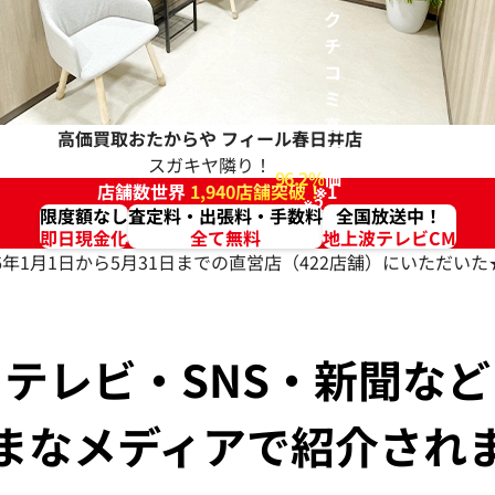
ク
チ
コ
ミ
高
高価買取おたからや
フィール春日井店
評
スガキヤ隣り！
96.2%
価
店舗数世界
1,940店舗突破！
※1
※2
限度額なし
査定料・出張料・手数料
全国放送中！
即日現金化
全て無料
地上波テレビCM
026年1月1日から5月31日までの直営店（422店舗）にいただ
テレビ・SNS・新聞など
まなメディアで紹介され