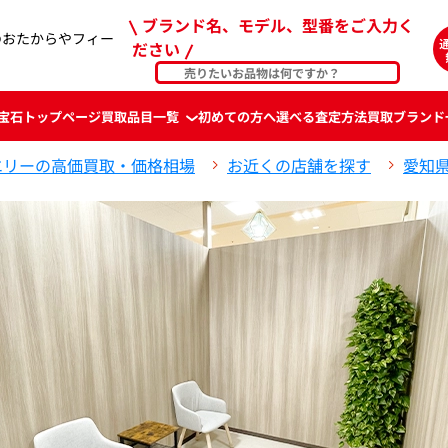
ブランド名、モデル、型番をご入力く
のおたからやフィー
ださい
宝石
トップページ
買取品目一覧
初めての方へ
選べる査定方法
買取ブランド
エリーの高価買取・価格相場
お近くの店舗を探す
愛知