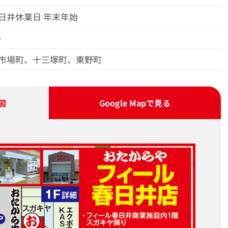
日井休業日 年末年始
0
市場町、十三塚町、東野町
図
Google Map
で見る