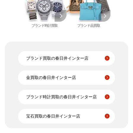
ブライトリング
買取可能な商品をもっと見る
金コンビ 買取
買取
プラチナ 買取
ヴァシュロン・コンスタンタン 買取
プラチナインゴット 買取
A. ランゲ&
ブランド時計買取
ブランド品買取
Pt1000 買取
ゾーネ 買取
Pt950 買取
パネライ 買取
Pt900 買取
ブルガリ 買取
Pt850 買取
フランク ミュラー 買取
Pt&Pm 買取
ブランド買取の春日井インター店
IWC 買取
銀･シルバー 買取
買取可能な商品をもっと見る
パラジウム 買取
金買取の春日井インター店
ブランド時計買取の春日井インター店
宝石買取の春日井インター店