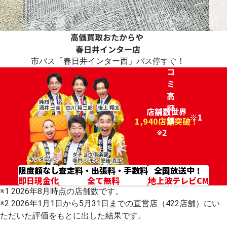
高価買取おたからや
ク
春日井インター店
チ
市バス「春日井インター西」バス停すぐ！
コ
ミ
高
評
店舗数世界
※1
価
96.2%
1,940店舗突破！
※2
限度額なし
査定料・出張料・手数料
全国放送中！
即日現金化
全て無料
地上波テレビCM
※1 2026年8月時点の店舗数です。
※2 2026年1月1日から5月31日までの直営店（422店舗）にい
ただいた評価をもとに出した結果です。