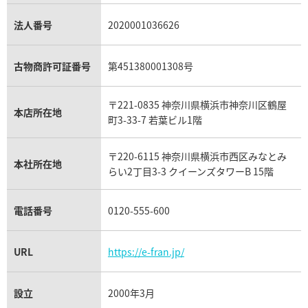
銀・シルバー買取
パライバトルマリン買取
オーデマ ピゲ ロイヤルオーク買取
ディオール買取
タサキ買取
パラジウム買取
キャッツアイ買取
ヴァシュロン・コンスタンタン買取
セリーヌ買取
法人番号
2020001036626
ダミアーニ買取
アレキサンドライト買取
A.ランゲ&ゾーネ買取
フェンディ買取
ピアジェ買取
ガーネット買取
ブレゲ買取
グッチ買取
ブシュロン買取
アクアマリン買取
オメガ買取
プラダ買取
古物商許可証番号
第451380001308号
モーブッサン買取
ウブロ買取
ミキモト買取
IWC買取
グラフ買取
〒221-0835 神奈川県横浜市神奈川区鶴屋
カルティエ買取
本店所在地
フランク ミュラー買取
町3-33-7 若葉ビル1階
リシャール・ミル買取
タグ・ホイヤー買取
〒220-6115 神奈川県横浜市西区みなとみ
パネライ買取
本社所在地
らい2丁目3-3 クイーンズタワーB 15階
チューダー（チュードル）買取
電話番号
0120-555-600
URL
https://e-fran.jp/
設立
2000年3月