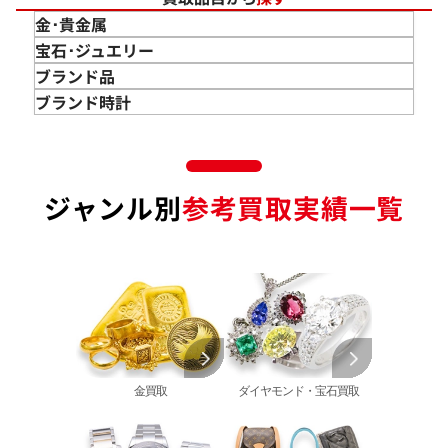
金･貴金属
金 買取
宝石･ジュエリー
金のインゴット 買取
宝石･ジュエリー買取
ブランド品
金のアクセサリー 買取
ダイヤモンド 買取
バッグ･小物 買取
ブランド時計
金のリング 買取
エメラルド 買取
エルメス買取
ブランド時計 買取
金のネックレス 買取
ルビー 買取
シャネル買取
ロレックス 買取
金のブレスレット 買取
サファイア 買取
ルイ･ヴィトン 買取
パテック
ジャンル別
参考買取実績一覧
フィリップ 買取
金のブローチ 買取
オパール 買取
カルティエ 買取
オーデマピゲ 買取
金のペンダントトップ 買取
トルマリン 買取
ティファニー 買取
カルティエ 買取
金の仏像 買取
翡翠 買取
ブルガリ 買取
エルメス 買取
金杯 買取
パライバトルマリン 買取
ハリー･ウィンストン 買取
シャネル 買取
金歯 買取
パール 買取
ヴァンクリーフ&
アーペル 買取
オメガ 買取
金貨･銀貨 買取
グッチ 買取
タグ・ホイヤー 買取
大判･小判 買取
ブシュロン 買取
ブレゲ 買取
イエローゴールド 買取
金買取
ダイヤモンド・宝石買取
ミキモト 買取
リシャール・ミル
ピンクゴールド 買取
買取
ショーメ 買取
ホワイトゴールド 買取