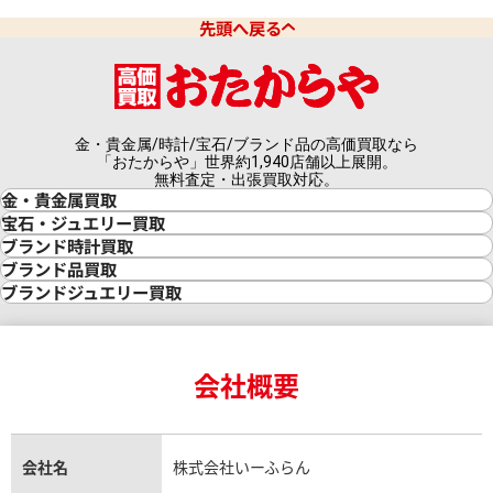
先頭へ戻る
金・貴金属/時計/宝石/ブランド品の高価買取なら
「おたからや」世界約1,940店舗以上展開。
無料査定・出張買取対応。
金・貴金属買取
金買取
宝石・ジュエリー買取
金の相場価格情報
宝石・ジュエリー買取
ブランド時計買取
金の参考買取価格一覧
ダイヤモンド買取
時計買取
ブランド品買取
インゴット買取
ダイヤモンド・宝石の参考価格一覧
ロレックス買取
ブランド買取
ブランドジュエリー買取
インゴットの相場価格情報
リング・結婚指輪買取
ロレックス デイトナ買取
ルイ・ヴィトン買取
カルティエ買取
24金買取
エメラルド買取
ロレックス サブマリーナー買取
ルイ・ヴィトン買取の参考価格一覧
ティファニー買取
24金の相場価格情報
サファイア買取
ロレックス GMTマスター買取
エルメス買取
ブルガリ買取
18金買取
ルビー買取
ロレックス エクスプローラー買取
会社概要
エルメス バーキン買取
ヴァンクリーフ＆アーペル買取
18金の相場価格情報
ヒスイ買取
ロレックス デイトジャスト買取
エルメス ケリー買取
ハリーウィンストン買取
金のアクセサリー買取
オパール買取
ロレックス 買取の参考価格一覧
エルメス買取の参考価格一覧
クロムハーツ買取
金貨買取
トパーズ買取
パテック フィリップ買取
シャネル買取
フレッド買取
貴金属買取
タンザナイト買取
パテック フィリップノーチラス買取
シャネル マトラッセ買取
ショーメ買取
会社名
株式会社いーふらん
プラチナ買取
アメジスト買取
オーデマ ピゲ買取
シャネル買取の参考価格一覧
ショパール買取