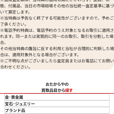
態、付属品、当日の市場相場その他の当社統一査定基準に基づ
いて算定します。
※当特典は予告なく終了する可能性がございますので、予めご
了承ください。
※電話予約特典は、電話予約のうえ対象となるお取引に適用さ
れます。同一または実質的に同一のお取引、取引を分割した場
合、
その他当特典の趣旨に反する利用と当社が合理的に判断した場
合は、適用対象外となる場合がございます。
※ご不明な点がございましたら査定員またはお電話にてお問い
合わせください。
おたからやの
買取品目から
探す
金･貴金属
金 買取
宝石･ジュエリー
金のインゴット 買取
宝石･ジュエリー買取
ブランド品