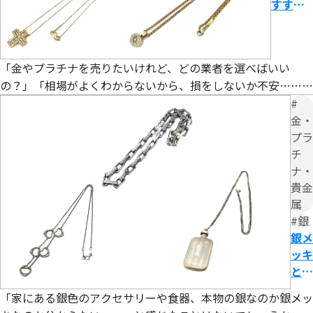
すすめ
と本
完全ガ
物と
イド！
の見
高く売
分け
「金やプラチナを売りたいけれど、どの業者を選べばいい
るコ
方を
の？」「相場がよくわからないから、損をしないか不安……」
ツ・業
解説
とお悩みではありませんか。 貴金属買取は業者選びと売却タ
#
者選
イミング次第で、査定額が数万円以上変わることもあります。
金・
び・注
プラ
悪質業者によるトラブルも報告されており、正しい知識を持た
意点
チ
ずに売却すると後悔につながる可能性があります。 本記事で
ナ・
は、貴金属買取で失敗しないための業者選びのコツから、相場
貴金
属
#銀
銀メ
ッキ
と本
物の
「家にある銀色のアクセサリーや食器、本物の銀なのか銀メッ
銀と