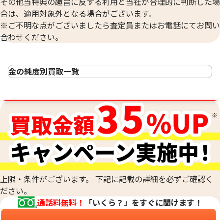
その他当特典の趣旨に反する利用と当社が合理的に判断した場
合は、適用対象外となる場合がございます。
※ご不明な点がございましたら査定員またはお電話にてお問い
合わせください。
金の純度別買取一覧
24金(K24・純金)の買取
買取金額最高値に挑戦中！
23金(K23)の買取
22金(K22)の買取
21.6金(K21.6)の買取
20金(K20)の買取
18金(K18)の買取
14金(K14)の買取
12金(K12)の買取
上限・条件がございます。 下記に記載の詳細を必ずご確認く
10金(K10)の買取
ださい。
9金(K9)の買取
通話料無料！
「いくら？」をすぐに聞けます！