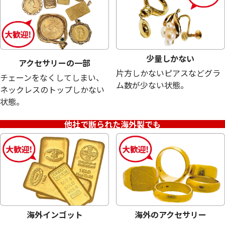
少量しかない
アクセサリーの一部
片方しかないピアスなどグラ
チェーンをなくしてしまい、
ム数が少ない状態。
ネックレスのトップしかない
状態。
シルバー925 (Sv925) アクセサリーまとめ
シルバー925 (Sv9
他社で断られた海外製でも
シュピアス
23.3g
3.3g
参考買取価格
参考買取価格
13,300
円
1,800
円
海外インゴット
海外のアクセサリー