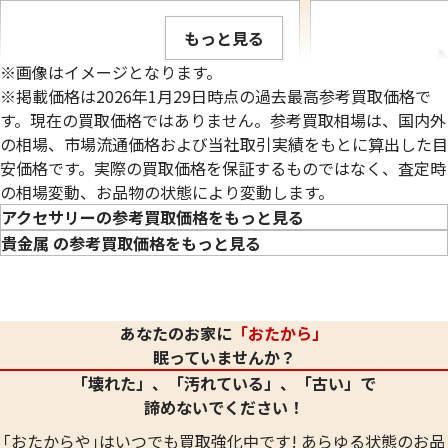
もっと見る
※画像はイメージとなります。
※掲載価格は2026年1月29日時点の過去最高参考買取価格で
す。現在の買取価格ではありません。参考買取相場は、国内外
の相場、市場流通価格および当社取引実績をもとに算出した目
安価格です。実際の買取価格を保証するものではなく、査定時
の相場変動、お品物の状態により変動します。
アクセサリーの参考買取価格をもっと見る
貴金属 の参考買取価格をもっと見る
実家から出てきたシルバー925 (Sv925) リ
変色してしまったシルバ
あなたのお家に
「おたから」
ングまとめ
クセサリー4点
眠っていませんか？
37.4g
36.1g
「壊れた」、「汚れている」、「古い」で
参考買取価格
参考買取価格
諦めないでください！
21,400
円
20,600
円
｢おたからや｣はいつでも買取強化中です! あらゆる状態のお品