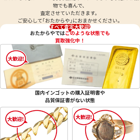
物でも喜んで、
査定させていただきます。
ご安心して｢おたからや｣におまかせください。
すべて査定大歓迎!
おたからやでは
このような状態でも
買取強化中！
変色して石が外れたシルバー925 (Sv925)
シルバー925 (Sv
国内インゴットの購入証明書や
アクセサリーまとめ
品質保証書がない状態
34.8g
33.8g
参考買取価格
参考買取価格
19,900
円
19,300
円