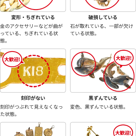
変形・ちぎれている
破損している
金のアクセサリーなどが曲が
石が取れている、一部が欠け
っている、ちぎれている状
ている状態。
態。
シルバー925 (Sv925) アクセサリーまとめ
シルバー925 (Sv9
31.2g
3.4g
刻印がない
黒ずんでいる
参考買取価格
参考買取価格
刻印がつぶれて見えなくなっ
変色、黒ずんでいる状態。
17,800
円
13,560
円
た状態。