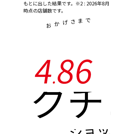
もとに出した結果です。※2 : 2026年8月
時点の店舗数です。
で
ま
さ
げ
か
お
4
8
6
.
クチ
ショッピ