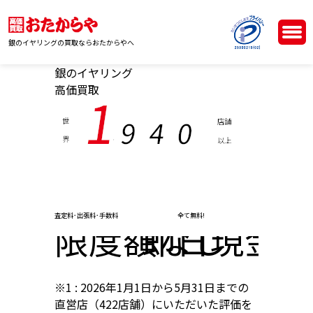
銀のイヤリングの買取ならおたからやへ
銀のイヤリング
高価買取
1
9
4
0
世
店舗
界
以上
,
査定料･出張料･手数料
全て無料!
限度額なし
即日現金化
※1 : 2026年1月1日から5月31日までの
直営店（422店舗）にいただいた評価を