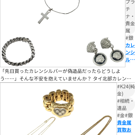
プラ
チ
ナ・
貴金
属
#銀
カレ
ンシ
ルバ
ーの
「先日買ったカレンシルバーが偽造品だったらどうしよ
偽物
う……」そんな不安を抱えていませんか？ タイ北部カレン族
に要
が手作業で仕上げる高純度シルバーは、独特の風合いと文化的
#K24(純
注
価値から世界中で人気を集めています。しかし、人気の高まり
金)
意！
#相続・
とともに、精巧な偽造品や類似品が市場に増加しているのも事
シル
遺品
実です。 本記事では、カレンシルバーとシルバー925の違いか
バー
#金
#銀
ら、偽造品を見抜くための具体的なチェックポイント、安心
925
貴金属
との
買取お
違い