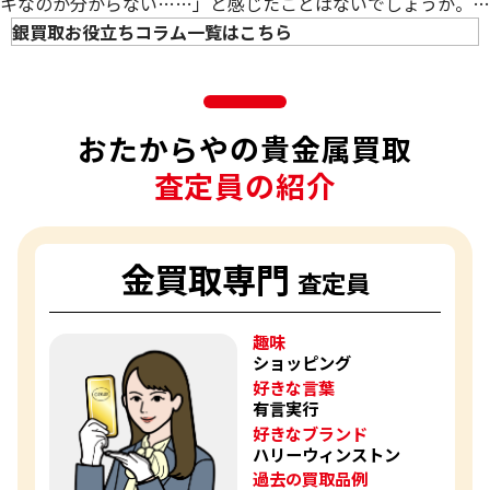
キなのか分からない……」と感じたことはないでしょうか。
の違
銀のアクセサリーや食器など、身の回りの貴金属製品の中に
銀買取お役立ちコラム一覧はこちら
いと
は、本物の銀なのか銀メッキなのか見分けがつきにくいものも
は？
あります。そのため、売却を考えている方にとっては、その違
見分
いや価値が気になるポイントです。 本記事では、銀メッキの
け
おたからやの貴金属買取
基礎知識や純銀との違い、自宅でできる8つの見分け方を解
方・
お手
査定員の紹介
入れ
方法
や買
金買取専門
取の
査定員
ポイ
ント
趣味
まで
ショッピング
徹底
好きな言葉
解説
有言実行
好きなブランド
ハリーウィンストン
過去の買取品例