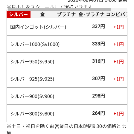
※見出しをスクロールして選択できます。
シルバー
金
プラチナ
金･プラチナ コンビ
パラ
国内インゴット(シルバー)
+1円
337円
シルバー1000(Sv1000)
+1円
333円
シルバー950(Sv950)
+1円
316円
シルバー925(Sv925)
+1円
307円
シルバー900(Sv900)
298円
シルバー800(Sv800)
+1円
264円
※土日・祝日を除く前営業日の日本時間9:30の価格と比
較