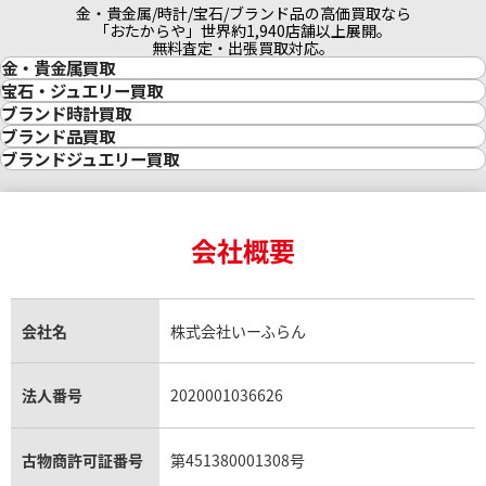
金・貴金属/時計/宝石/ブランド品の高価買取なら
「おたからや」世界約1,940店舗以上展開。
無料査定・出張買取対応。
金・貴金属買取
金買取
宝石・ジュエリー買取
金の相場価格情報
宝石・ジュエリー買取
ブランド時計買取
金の参考買取価格一覧
ダイヤモンド買取
時計買取
ブランド品買取
インゴット買取
ダイヤモンド・宝石の参考価格一覧
ロレックス買取
ブランド買取
ブランドジュエリー買取
インゴットの相場価格情報
リング・結婚指輪買取
ロレックス デイトナ買取
ルイ・ヴィトン買取
カルティエ買取
24金買取
エメラルド買取
ロレックス サブマリーナー買取
ルイ・ヴィトン買取の参考価格一覧
ティファニー買取
24金の相場価格情報
サファイア買取
ロレックス GMTマスター買取
エルメス買取
ブルガリ買取
18金買取
ルビー買取
ロレックス エクスプローラー買取
会社概要
エルメス バーキン買取
ヴァンクリーフ＆アーペル買取
18金の相場価格情報
ヒスイ買取
ロレックス デイトジャスト買取
エルメス ケリー買取
ハリーウィンストン買取
金のアクセサリー買取
オパール買取
ロレックス 買取の参考価格一覧
エルメス買取の参考価格一覧
クロムハーツ買取
金貨買取
トパーズ買取
パテック フィリップ買取
シャネル買取
フレッド買取
貴金属買取
タンザナイト買取
パテック フィリップノーチラス買取
シャネル マトラッセ買取
ショーメ買取
会社名
株式会社いーふらん
プラチナ買取
アメジスト買取
オーデマ ピゲ買取
シャネル買取の参考価格一覧
ショパール買取
銀・シルバー買取
パライバトルマリン買取
オーデマ ピゲ ロイヤルオーク買取
ディオール買取
タサキ買取
パラジウム買取
キャッツアイ買取
ヴァシュロン・コンスタンタン買取
セリーヌ買取
法人番号
2020001036626
ダミアーニ買取
アレキサンドライト買取
A.ランゲ&ゾーネ買取
フェンディ買取
ピアジェ買取
ガーネット買取
ブレゲ買取
グッチ買取
ブシュロン買取
アクアマリン買取
オメガ買取
プラダ買取
古物商許可証番号
第451380001308号
モーブッサン買取
ウブロ買取
ミキモト買取