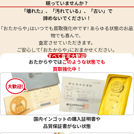
眠っていませんか？
参考買取価格
参考買取価格
「壊れた」、「汚れている」、「古い」で
61,200
円
59,000
円
諦めないでください！
｢おたからや｣はいつでも買取強化中です! あらゆる状態のお品
物でも喜んで、
査定させていただきます。
ご安心して｢おたからや｣におまかせください。
すべて査定大歓迎!
おたからやでは
このような状態でも
買取強化中！
シルバー1000 (Sv1000) 服部製銀杯
シルバー925（Sv
命遺産メダル
国内インゴットの購入証明書や
68.9g
60g
品質保証書がない状態
参考買取価格
参考買取価格