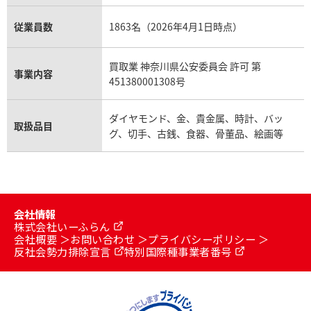
従業員数
1863名（2026年4月1日時点）
買取業 神奈川県公安委員会 許可 第
事業内容
451380001308号
ダイヤモンド、金、貴金属、時計、バッ
取扱品目
グ、切手、古銭、食器、骨董品、絵画等
会社情報
株式会社いーふらん
会社概要
お問い合わせ
プライバシーポリシー
反社会勢力排除宣言
特別国際種事業者番号