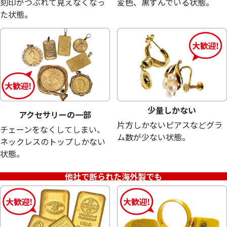
刻印がつぶれて見えなくなっ
変色、黒ずんでいる状態。
26,000
円
19,000
円
た状態。
少量しかない
アクセサリーの一部
片方しかないピアスなどグラ
チェーンをなくしてしまい、
ム数が少ない状態。
ネックレスのトップしかない
状態。
シルバー1000 (Sv1000) ぐい吞み
シルバー925 (Sv9
他社で断られた海外製でも
19.6g
18g
参考買取価格
参考買取価格
12,100
円
10,300
円