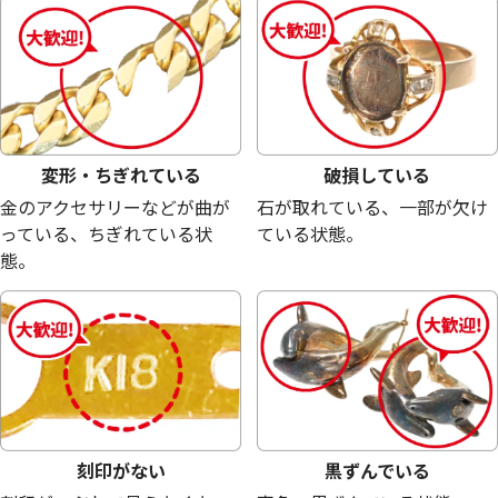
42,700
円
34,300
円
変形・ちぎれている
破損している
金のアクセサリーなどが曲が
石が取れている、一部が欠け
っている、ちぎれている状
ている状態。
態。
シルバー1000 (Sv1000) 銀杯
シルバー1000 (Sv
記念銀メダル
42g
30.7g
刻印がない
黒ずんでいる
参考買取価格
参考買取価格