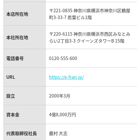
IWC買取
グラフ買取
〒221-0835 神奈川県横浜市神奈川区鶴屋
カルティエ買取
本店所在地
フランク ミュラー買取
町3-33-7 若葉ビル1階
リシャール・ミル買取
タグ・ホイヤー買取
〒220-6115 神奈川県横浜市西区みなとみ
パネライ買取
本社所在地
らい2丁目3-3 クイーンズタワーB 15階
チューダー（チュードル）買取
電話番号
0120-555-600
URL
https://e-fran.jp/
設立
2000年3月
資本金
4億8,000万円
代表取締役社長
鹿村 大志