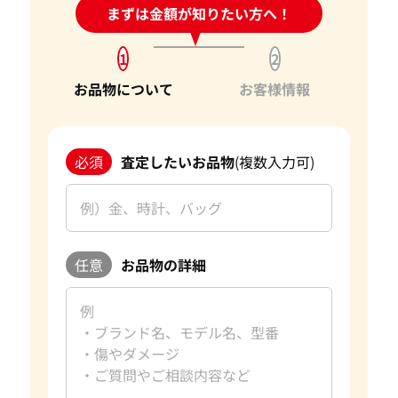
24時間受付中!
まずは金額が知りたい方へ！
問い合わせフォーム
1
2
お品物について
お客様情報
必須
査定したいお品物
(複数入力可)
任意
お品物の詳細