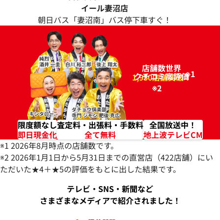
イール妻沼店
朝日バス「妻沼南」バス停下車すぐ！
店舗数世界
※1
クチコミ高評価
96.2%
1,950店舗突破！
※2
限度額なし
査定料・出張料・手数料
全国放送中！
即日現金化
全て無料
地上波テレビCM
※1 2026年8月時点の店舗数です。
※2 2026年1月1日から5月31日までの直営店（422店舗）にい
ただいた★4＋★5の評価をもとに出した結果です。
テレビ・SNS・新聞など
さまざまなメディアで紹介されました！