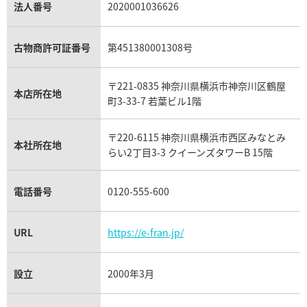
パラジウム買取
キャッツアイ買取
ヴァシュロン・コンスタンタン買取
セリーヌ買取
法人番号
2020001036626
ダミアーニ買取
アレキサンドライト買取
A.ランゲ&ゾーネ買取
フェンディ買取
ピアジェ買取
ガーネット買取
ブレゲ買取
グッチ買取
ブシュロン買取
アクアマリン買取
オメガ買取
プラダ買取
古物商許可証番号
第451380001308号
モーブッサン買取
ウブロ買取
ミキモト買取
IWC買取
グラフ買取
〒221-0835 神奈川県横浜市神奈川区鶴屋
カルティエ買取
本店所在地
フランク ミュラー買取
町3-33-7 若葉ビル1階
リシャール・ミル買取
タグ・ホイヤー買取
〒220-6115 神奈川県横浜市西区みなとみ
パネライ買取
本社所在地
らい2丁目3-3 クイーンズタワーB 15階
チューダー（チュードル）買取
電話番号
0120-555-600
URL
https://e-fran.jp/
設立
2000年3月