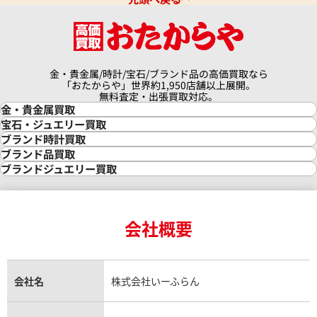
金・貴金属/時計/宝石/ブランド品の高価買取なら
「おたからや」世界約1,950店舗以上展開。
無料査定・出張買取対応。
金・貴金属買取
金買取
宝石・ジュエリー買取
金の相場価格情報
宝石・ジュエリー買取
ブランド時計買取
金の参考買取価格一覧
ダイヤモンド買取
時計買取
ブランド品買取
インゴット買取
ダイヤモンド・宝石の参考価格一覧
ロレックス買取
ブランド買取
ブランドジュエリー買取
インゴットの相場価格情報
リング・結婚指輪買取
ロレックス デイトナ買取
ルイ・ヴィトン買取
カルティエ買取
24金買取
エメラルド買取
ロレックス サブマリーナー買取
ルイ・ヴィトン買取の参考価格一覧
ティファニー買取
24金の相場価格情報
サファイア買取
ロレックス GMTマスター買取
エルメス買取
ブルガリ買取
18金買取
ルビー買取
ロレックス エクスプローラー買取
会社概要
エルメス バーキン買取
ヴァンクリーフ＆アーペル買取
18金の相場価格情報
ヒスイ買取
ロレックス デイトジャスト買取
エルメス ケリー買取
ハリーウィンストン買取
金のアクセサリー買取
オパール買取
ロレックス 買取の参考価格一覧
エルメス買取の参考価格一覧
クロムハーツ買取
金貨買取
トパーズ買取
パテック フィリップ買取
シャネル買取
フレッド買取
貴金属買取
タンザナイト買取
パテック フィリップノーチラス買取
シャネル マトラッセ買取
ショーメ買取
会社名
株式会社いーふらん
プラチナ買取
アメジスト買取
オーデマ ピゲ買取
シャネル買取の参考価格一覧
ショパール買取
銀・シルバー買取
パライバトルマリン買取
オーデマ ピゲ ロイヤルオーク買取
ディオール買取
タサキ買取