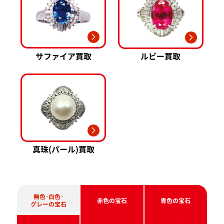
イエローゴールド 買取
ミキモト 買取
リシャール・ミル
ピンクゴールド 買取
買取
ショーメ 買取
ホワイトゴールド 買取
ブライトリング
買取可能な商品をもっと見る
金コンビ 買取
買取
プラチナ 買取
サファイア買取
ルビー買取
ヴァシュロン・コンスタンタン 買取
プラチナインゴット 買取
A. ランゲ&
Pt1000 買取
ゾーネ 買取
Pt950 買取
パネライ 買取
Pt900 買取
ブルガリ 買取
Pt850 買取
フランク ミュラー 買取
Pt&Pm 買取
IWC 買取
銀･シルバー 買取
真珠(パール)買取
買取可能な商品をもっと見る
パラジウム 買取
無色･白色･
赤色の宝石
青色の宝石
グレーの宝石