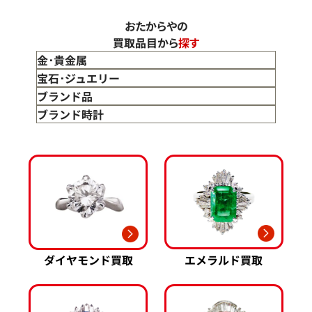
おたからやの
買取品目から
探す
金･貴金属
金 買取
宝石･ジュエリー
金のインゴット 買取
宝石･ジュエリー買取
ブランド品
金のアクセサリー 買取
ダイヤモンド 買取
バッグ･小物 買取
ブランド時計
金のリング 買取
エメラルド 買取
エルメス買取
ブランド時計 買取
金のネックレス 買取
ルビー 買取
シャネル買取
ロレックス 買取
金のブレスレット 買取
サファイア 買取
ルイ･ヴィトン 買取
パテック
フィリップ 買取
金のブローチ 買取
オパール 買取
カルティエ 買取
オーデマピゲ 買取
金のペンダントトップ 買取
トルマリン 買取
ティファニー 買取
カルティエ 買取
金の仏像 買取
翡翠 買取
ブルガリ 買取
エルメス 買取
金杯 買取
パライバトルマリン 買取
ハリー･ウィンストン 買取
シャネル 買取
金歯 買取
パール 買取
ヴァンクリーフ&
エメラルド買取
ダイヤモンド買取
アーペル 買取
オメガ 買取
金貨･銀貨 買取
グッチ 買取
タグ・ホイヤー 買取
大判･小判 買取
ブシュロン 買取
ブレゲ 買取