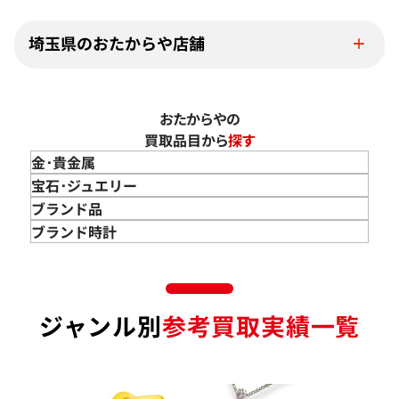
埼玉県のおたからや店舗
おたからやの
買取品目から
探す
金･貴金属
金 買取
宝石･ジュエリー
金のインゴット 買取
宝石･ジュエリー買取
ブランド品
金のアクセサリー 買取
ダイヤモンド 買取
バッグ･小物 買取
ブランド時計
金のリング 買取
エメラルド 買取
エルメス買取
ブランド時計 買取
金のネックレス 買取
ルビー 買取
シャネル買取
ロレックス 買取
金のブレスレット 買取
サファイア 買取
ルイ･ヴィトン 買取
パテック
ジャンル別
参考買取実績一覧
フィリップ 買取
金のブローチ 買取
オパール 買取
カルティエ 買取
オーデマピゲ 買取
金のペンダントトップ 買取
トルマリン 買取
ティファニー 買取
カルティエ 買取
金の仏像 買取
翡翠 買取
ブルガリ 買取
エルメス 買取
金杯 買取
パライバトルマリン 買取
ハリー･ウィンストン 買取