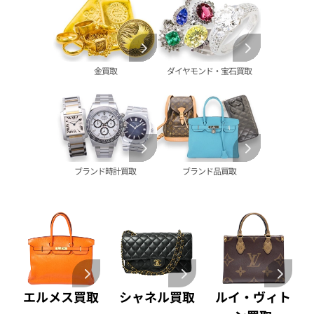
シャネル 買取
金歯 買取
パール 買取
ヴァンクリーフ&
アーペル 買取
オメガ 買取
金貨･銀貨 買取
グッチ 買取
タグ・ホイヤー 買取
大判･小判 買取
ブシュロン 買取
ブレゲ 買取
イエローゴールド 買取
金買取
ダイヤモンド・宝石買取
ミキモト 買取
リシャール・ミル
ピンクゴールド 買取
買取
ショーメ 買取
ホワイトゴールド 買取
ブライトリング
買取可能な商品をもっと見る
金コンビ 買取
買取
プラチナ 買取
ヴァシュロン・コンスタンタン 買取
プラチナインゴット 買取
ブランド時計買取
ブランド品買取
A. ランゲ&
Pt1000 買取
ゾーネ 買取
Pt950 買取
パネライ 買取
Pt900 買取
ブルガリ 買取
Pt850 買取
フランク ミュラー 買取
Pt&Pm 買取
IWC 買取
銀･シルバー 買取
買取可能な商品をもっと見る
パラジウム 買取
エルメス買取
シャネル買取
ルイ・ヴィト