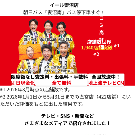
ク
イール妻沼店
チ
朝日バス「妻沼南」バス停下車すぐ！
コ
ミ
高
評
店舗数世界
※1
価
96.2%
1,940店舗突破！
※2
限度額なし
査定料・出張料・手数料
全国放送中！
即日現金化
全て無料
地上波テレビCM
※1 2026年8月時点の店舗数です。
※2 2026年1月1日から5月31日までの直営店（422店舗）にい
ただいた評価をもとに出した結果です。
テレビ・SNS・新聞など
さまざまなメディアで紹介されました！