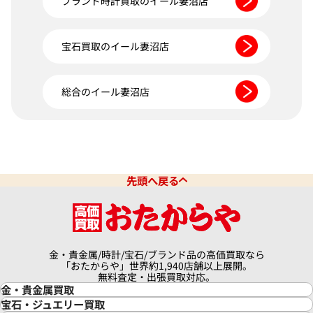
ブランド時計買取のイール妻沼店
宝石買取のイール妻沼店
総合のイール妻沼店
先頭へ戻る
金・貴金属/時計/宝石/ブランド品の高価買取なら
「おたからや」世界約1,940店舗以上展開。
無料査定・出張買取対応。
金・貴金属買取
金買取
宝石・ジュエリー買取