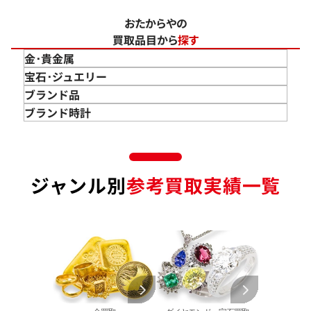
おたからやの
買取品目から
探す
金･貴金属
金 買取
宝石･ジュエリー
金のインゴット 買取
宝石･ジュエリー買取
ブランド品
金のアクセサリー 買取
ダイヤモンド 買取
バッグ･小物 買取
ブランド時計
金のリング 買取
エメラルド 買取
エルメス買取
ブランド時計 買取
金のネックレス 買取
ルビー 買取
シャネル買取
ロレックス 買取
金のブレスレット 買取
サファイア 買取
ルイ･ヴィトン 買取
パテック
ジャンル別
参考買取実績一覧
フィリップ 買取
金のブローチ 買取
オパール 買取
カルティエ 買取
オーデマピゲ 買取
金のペンダントトップ 買取
トルマリン 買取
ティファニー 買取
カルティエ 買取
金の仏像 買取
翡翠 買取
ブルガリ 買取
エルメス 買取
金杯 買取
パライバトルマリン 買取
ハリー･ウィンストン 買取
シャネル 買取
金歯 買取
パール 買取
ヴァンクリーフ&
アーペル 買取
オメガ 買取
金貨･銀貨 買取
グッチ 買取
タグ・ホイヤー 買取
大判･小判 買取
ブシュロン 買取
ブレゲ 買取
イエローゴールド 買取