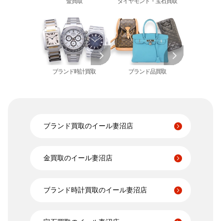
金買取
ダイヤモンド・宝石買取
ミキモト 買取
リシャール・ミル
ピンクゴールド 買取
買取
ショーメ 買取
ホワイトゴールド 買取
ブライトリング
買取可能な商品をもっと見る
金コンビ 買取
買取
プラチナ 買取
ヴァシュロン・コンスタンタン 買取
プラチナインゴット 買取
A. ランゲ&
ブランド時計買取
ブランド品買取
Pt1000 買取
ゾーネ 買取
Pt950 買取
パネライ 買取
Pt900 買取
ブルガリ 買取
Pt850 買取
フランク ミュラー 買取
Pt&Pm 買取
ブランド買取のイール妻沼店
IWC 買取
銀･シルバー 買取
買取可能な商品をもっと見る
パラジウム 買取
金買取のイール妻沼店
ブランド時計買取のイール妻沼店