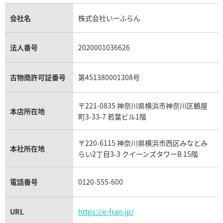
金貨買取
トパーズ買取
パテック フィリップ買取
シャネル買取
フレッド買取
貴金属買取
タンザナイト買取
パテック フィリップノーチラス買取
シャネル マトラッセ買取
ショーメ買取
会社名
株式会社いーふらん
プラチナ買取
アメジスト買取
オーデマ ピゲ買取
シャネル買取の参考価格一覧
ショパール買取
銀・シルバー買取
パライバトルマリン買取
オーデマ ピゲ ロイヤルオーク買取
ディオール買取
タサキ買取
パラジウム買取
キャッツアイ買取
ヴァシュロン・コンスタンタン買取
セリーヌ買取
法人番号
2020001036626
ダミアーニ買取
アレキサンドライト買取
A.ランゲ&ゾーネ買取
フェンディ買取
ピアジェ買取
ガーネット買取
ブレゲ買取
グッチ買取
ブシュロン買取
アクアマリン買取
オメガ買取
プラダ買取
古物商許可証番号
第451380001308号
モーブッサン買取
ウブロ買取
ミキモト買取
IWC買取
グラフ買取
〒221-0835 神奈川県横浜市神奈川区鶴屋
カルティエ買取
本店所在地
フランク ミュラー買取
町3-33-7 若葉ビル1階
リシャール・ミル買取
タグ・ホイヤー買取
〒220-6115 神奈川県横浜市西区みなとみ
パネライ買取
本社所在地
らい2丁目3-3 クイーンズタワーB 15階
チューダー（チュードル）買取
電話番号
0120-555-600
URL
https://e-fran.jp/