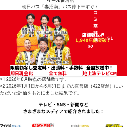
イール妻沼店
チ
朝日バス「妻沼南」バス停下車すぐ！
コ
ミ
高
評
店舗数世界
※1
価
96.2%
1,940店舗突破！
※2
限度額なし
査定料・出張料・手数料
全国放送中！
即日現金化
全て無料
地上波テレビCM
※1 2026年8月時点の店舗数です。
※2 2026年1月1日から5月31日までの直営店（422店舗）にい
ただいた評価をもとに出した結果です。
テレビ・SNS・新聞など
さまざまなメディアで紹介されました！