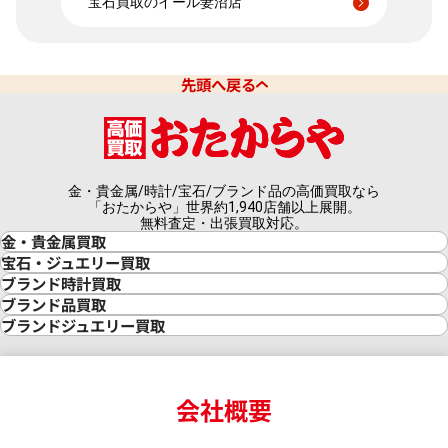
宝石買取のイール妻沼店
先頭へ戻る
金・貴金属/時計/宝石/ブランド品の高価買取なら
「おたからや」世界約1,940店舗以上展開。
無料査定・出張買取対応。
金・貴金属買取
金買取
宝石・ジュエリー買取
金の相場価格情報
宝石・ジュエリー買取
ブランド時計買取
金の参考買取価格一覧
ダイヤモンド買取
時計買取
ブランド品買取
インゴット買取
ダイヤモンド・宝石の参考価格一覧
ロレックス買取
ブランド買取
ブランドジュエリー買取
インゴットの相場価格情報
リング・結婚指輪買取
ロレックス デイトナ買取
ルイ・ヴィトン買取
カルティエ買取
24金買取
エメラルド買取
ロレックス サブマリーナー買取
ルイ・ヴィトン買取の参考価格一覧
ティファニー買取
24金の相場価格情報
サファイア買取
ロレックス GMTマスター買取
エルメス買取
ブルガリ買取
18金買取
ルビー買取
ロレックス エクスプローラー買取
会社概要
エルメス バーキン買取
ヴァンクリーフ＆アーペル買取
18金の相場価格情報
ヒスイ買取
ロレックス デイトジャスト買取
エルメス ケリー買取
ハリーウィンストン買取
金のアクセサリー買取
オパール買取
ロレックス 買取の参考価格一覧
エルメス買取の参考価格一覧
クロムハーツ買取