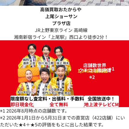
高価買取おたからや
上尾ショーサン
プラザ店
JR上野東京ライン 高崎線
湘南新宿ライン「上尾駅」西口より徒歩2分！
店舗数世界
※1
クチコミ高評価
96.2%
1,940店舗突破！
※2
限度額なし
査定料・出張料・手数料
全国放送中！
即日現金化
全て無料
地上波テレビCM
※1 2026年8月時点の店舗数です。
※2 2026年1月1日から5月31日までの直営店（422店舗）にい
ただいた★4＋★5の評価をもとに出した結果です。