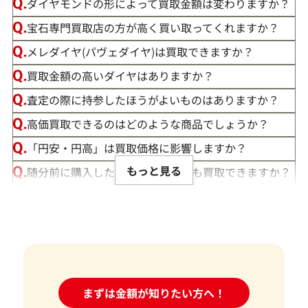
ダイヤモンドの形によって買取金額は変わりますか？
宝石専門買取店の方が高く買い取ってくれますか？
メレダイヤ(パヴェダイヤ)は買取できますか？
買取金額の高いダイヤはありますか？
この度は「おたからや」で宝石の買取をご利用いただき、誠
査定の際に持参したほうがよいものはありますか？
にありがとうございました。お客様の大切な宝石にご満足い
高価買取できるのはどのような商品でしょうか？
ただける価格をご提示できましたこと、大変嬉しく思います。
「円安・円高」は買取価格に影響しますか？
私たちの目標は、常にお客様にご満足いただける買取を提供
もっと見る
随分前に購入したダイヤモンドでも買取できますか？
することです。そのためには、最新の市場動向をしっかりと把
ルースや原石は買取できる？
握し、お客様に最適な価格をお伝えすることが不可欠です。弊
社では、お品物の状態やカラット、カット、クラリティ、そ
宝石の大きさは買取価格に影響する？
して日々変動する宝石の市場相場を確認し、お客様にとって
ダイヤモンドの買取価格には、どんなことが影響しま
最良の買取価格をご提示できるよう努めております。
すか？
お客様にとって最良の結果をご提供できたことは、私たちに
身分証明書がなぜ必要？
24時間受付中!
まずは金額が知りたい方へ！
問い合わせフォーム
とって何よりの励みとなります。お客様からの感謝の言葉をい