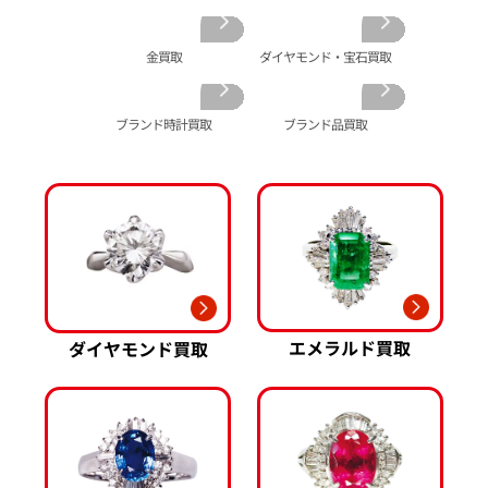
金の仏像 買取
翡翠 買取
ブルガリ 買取
エルメス 買取
金杯 買取
パライバトルマリン 買取
ハリー･ウィンストン 買取
シャネル 買取
金歯 買取
パール 買取
ヴァンクリーフ&
金買取
ダイヤモンド・宝石買取
アーペル 買取
オメガ 買取
金貨･銀貨 買取
グッチ 買取
タグ・ホイヤー 買取
大判･小判 買取
ブランド時計買取
ブランド品買取
ブシュロン 買取
ブレゲ 買取
イエローゴールド 買取
ミキモト 買取
リシャール・ミル
ピンクゴールド 買取
買取
ショーメ 買取
ホワイトゴールド 買取
ブライトリング
買取可能な商品をもっと見る
金コンビ 買取
買取
プラチナ 買取
ヴァシュロン・コンスタンタン 買取
プラチナインゴット 買取
A. ランゲ&
Pt1000 買取
ゾーネ 買取
Pt950 買取
エメラルド買取
ダイヤモンド買取
パネライ 買取
Pt900 買取
ブルガリ 買取
Pt850 買取
フランク ミュラー 買取
Pt&Pm 買取
IWC 買取
銀･シルバー 買取
買取可能な商品をもっと見る
パラジウム 買取