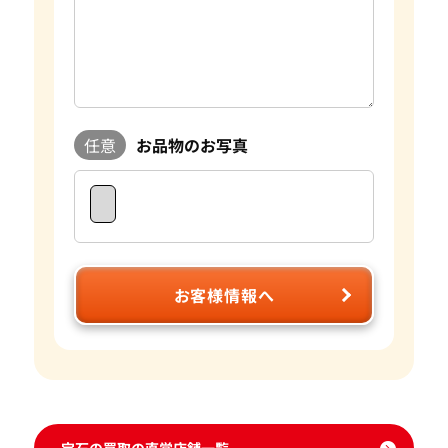
おります。宝石はダイヤモンドの4Cをはじめとして色や形、
重さ蛍光性など様々な要素で評価額が大きく変わります。おた
からやは自社でオークションを行っており、日々の宝石の需要
に敏感に対応することができます。 査定に関してもプロのス
タッフやダイヤモンドテスターなどの専門の査定具を完備し
ているため、全国の店舗ですぐに正確な査定が可能です。 気
任意
お品物のお写真
になるお品物がございましたら是非おたからやをご利用くだ
さい。
お客様情報へ