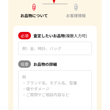
ただけることは、私たちの信頼を第一に考えたサービスが報
1
2
われた証です。今後もお客様からいただいた信頼を裏切らない
よう、サービスの向上に努め、さらに多くのお客様にご満足
お品物について
お客様情報
いただけるよう精進してまいります。
宝石以外にも、金・貴金属やブランド品などのご売却をお考
必須
査定したいお品物
(複数入力可)
えの際は、ぜひ「おたからや」をご利用ください。お客様の
大切なお品物を最良の価格でお取引できるよう、査定員一
同、ご満足いただける買取を提供してまいります。 改めて、
この度はご利用いただき、誠にありがとうございました。お
客様のまたのご利用を心よりお待ち申し上げております。
任意
お品物の詳細
おたからやの宝石買取査定
宝石買取専門査定員
趣味
旅行、読書
好きな言葉
日々是好日
好きなブランド
ダイヤモンド・宝石
過去の買取品例
10カラットダイヤモンド
資格
GIA G.G.取得
おたからやでは毎日大小合わせて約数百点の宝石を査定して