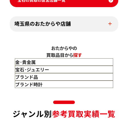
宝石の買取の直営店舗一覧
埼玉県のおたからや店舗
おたからやの
買取品目から
探す
金･貴金属
金 買取
宝石･ジュエリー
金のインゴット 買取
宝石･ジュエリー買取
ブランド品
金のアクセサリー 買取
ダイヤモンド 買取
バッグ･小物 買取
ブランド時計
金のリング 買取
エメラルド 買取
エルメス買取
ブランド時計 買取
金のネックレス 買取
ルビー 買取
シャネル買取
ロレックス 買取
金のブレスレット 買取
サファイア 買取
ルイ･ヴィトン 買取
パテック
ジャンル別
参考買取実績一覧
フィリップ 買取
金のブローチ 買取
オパール 買取
カルティエ 買取
オーデマピゲ 買取
金のペンダントトップ 買取
トルマリン 買取
ティファニー 買取
カルティエ 買取