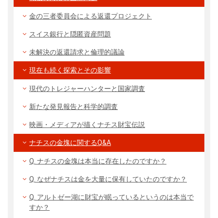
金の三者委員会による返還プロジェクト
スイス銀行と隠匿資産問題
未解決の返還請求と倫理的議論
現在も続く探索とその影響
現代のトレジャーハンターと国家調査
新たな発見報告と科学的調査
映画・メディアが描くナチス財宝伝説
ナチスの金塊に関するQ&A
Q. ナチスの金塊は本当に存在したのですか？
Q. なぜナチスは金を大量に保有していたのですか？
Q. アルトゼー湖に財宝が眠っているというのは本当で
すか？