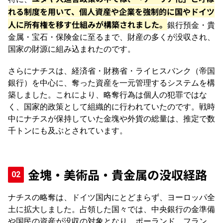
れる制度を用いて、個人資産や企業を強制的に国やドイツ
人に所有権を移す仕組みが構築されました。
銀行預金・貴
金属・宝石・保険金に至るまで、財産の多くが没収され、
国家の財源に組み込まれたのです。
さらにナチスは、経済省・財務省・ライヒスバンク（帝国
銀行）を中心に、奪った資産を一元管理するシステムを構
築しました。これにより、略奪行為は個人の犯罪ではな
く、国家的政策として組織的に行われていたのです。戦時
中にナチスが保持していた金塊や外貨の総量は、推定で数
千トンにも及ぶとされています。
金塊・美術品・貴金属の没収経路
ナチスの略奪は、ドイツ国内にとどまらず、ヨーロッパ全
土に拡大しました。占領した国々では、中央銀行の金準備
や国民の資産が没収の対象となり、ポーランド、フラン