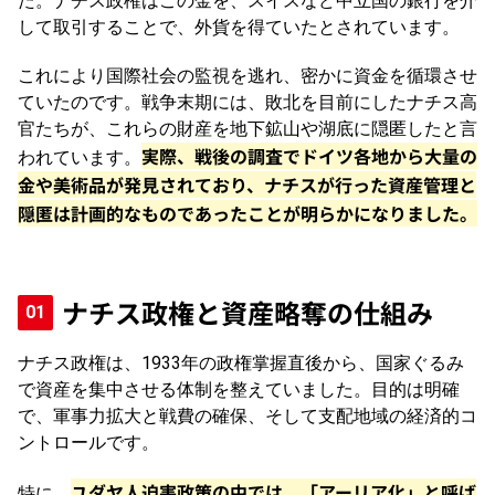
た。ナチス政権はこの金を、スイスなど中立国の銀行を介
して取引することで、外貨を得ていたとされています。
これにより国際社会の監視を逃れ、密かに資金を循環させ
ていたのです。戦争末期には、敗北を目前にしたナチス高
官たちが、これらの財産を地下鉱山や湖底に隠匿したと言
実際、戦後の調査でドイツ各地から大量の
われています。
金や美術品が発見されており、ナチスが行った資産管理と
隠匿は計画的なものであったことが明らかになりました。
ナチス政権と資産略奪の仕組み
ナチス政権は、1933年の政権掌握直後から、国家ぐるみ
で資産を集中させる体制を整えていました。目的は明確
で、軍事力拡大と戦費の確保、そして支配地域の経済的コ
ントロールです。
ユダヤ人迫害政策の中では、「アーリア化」と呼ば
特に、