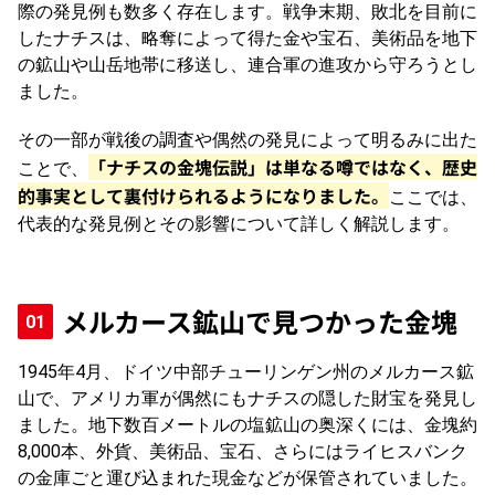
際の発見例も数多く存在します。戦争末期、敗北を目前に
したナチスは、略奪によって得た金や宝石、美術品を地下
の鉱山や山岳地帯に移送し、連合軍の進攻から守ろうとし
ました。
その一部が戦後の調査や偶然の発見によって明るみに出た
「ナチスの金塊伝説」は単なる噂ではなく、歴史
ことで、
的事実として裏付けられるようになりました。
ここでは、
代表的な発見例とその影響について詳しく解説します。
メルカース鉱山で見つかった金塊
1945年4月、ドイツ中部チューリンゲン州のメルカース鉱
山で、アメリカ軍が偶然にもナチスの隠した財宝を発見し
ました。地下数百メートルの塩鉱山の奥深くには、金塊約
8,000本、外貨、美術品、宝石、さらにはライヒスバンク
の金庫ごと運び込まれた現金などが保管されていました。