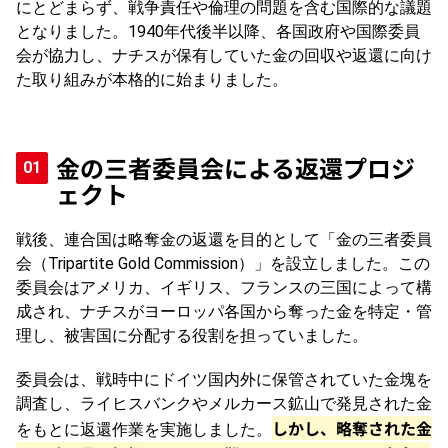
にとどまらず、戦争責任や倫理の問題を含む国際的な議題
となりました。1940年代後半以降、各国政府や国際委員
会が協力し、ナチスが保有していた金の回収や返還に向け
た取り組みが本格的に始まりました。
金の三者委員会による返還プロジ
ェクト
戦後、連合国は略奪金の返還を目的として「金の三者委員
会（Tripartite Gold Commission）」を設立しました。この
委員会はアメリカ、イギリス、フランスの三国によって構
成され、ナチスがヨーロッパ各国から奪った金を特定・管
理し、被害国に分配する役割を担っていました。
委員会は、戦時中にドイツ国内外に保管されていた金塊を
調査し、ライヒスバンクやメルカース鉱山で発見された金
しかし、略奪された金
をもとに返還作業を実施しました。