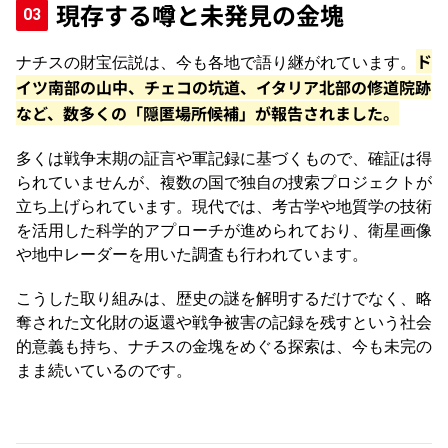
現存する噂と未発見の金塊
ド
ナチスの財宝伝説は、今も各地で語り継がれています。
イツ南部の山中、チェコの坑道、イタリア北部の修道院跡
など、数多くの「隠匿場所候補」が報告されました。
多くは戦争末期の証言や軍記録に基づくもので、確証は得
られていませんが、複数の国で独自の捜索プロジェクトが
立ち上げられています。現代では、考古学や地質学の技術
を活用した科学的アプローチが進められており、衛星画像
や地中レーダーを用いた調査も行われています。
こうした取り組みは、歴史の謎を解明するだけでなく、略
奪された文化財の返還や戦争被害の記録を残すという社会
的意義も持ち、ナチスの金塊をめぐる探索は、今も未完の
まま続いているのです。