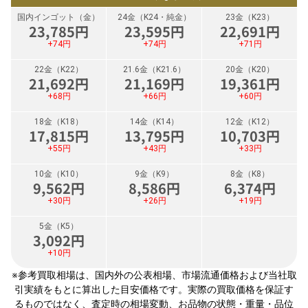
国内インゴット（金）
24金（K24・純金）
23金（K23）
23,785
円
23,595
円
22,691
円
+74円
+74円
+71円
22金（K22）
21.6金（K21.6）
20金（K20）
21,692
円
21,169
円
19,361
円
+68円
+66円
+60円
18金（K18）
14金（K14）
12金（K12）
17,815
円
13,795
円
10,703
円
+55円
+43円
+33円
10金（K10）
9金（K9）
8金（K8）
9,562
円
8,586
円
6,374
円
+30円
+26円
+19円
5金（K5）
3,092
円
+10円
※参考買取相場は、国内外の公表相場、市場流通価格および当社取
引実績をもとに算出した目安価格です。実際の買取価格を保証す
るものではなく、査定時の相場変動、お品物の状態・重量・品位