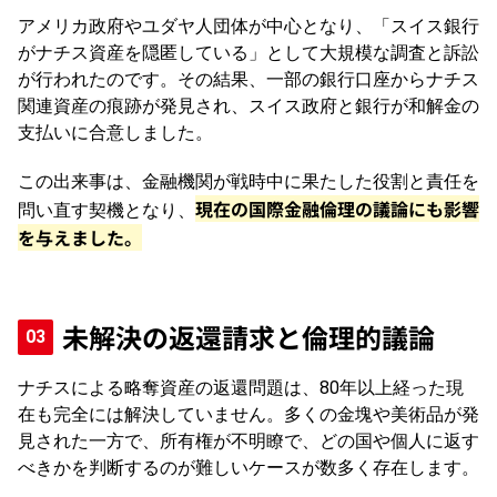
アメリカ政府やユダヤ人団体が中心となり、「スイス銀行
がナチス資産を隠匿している」として大規模な調査と訴訟
が行われたのです。その結果、一部の銀行口座からナチス
関連資産の痕跡が発見され、スイス政府と銀行が和解金の
支払いに合意しました。
この出来事は、金融機関が戦時中に果たした役割と責任を
現在の国際金融倫理の議論にも影響
問い直す契機となり、
を与えました。
未解決の返還請求と倫理的議論
ナチスによる略奪資産の返還問題は、80年以上経った現
在も完全には解決していません。多くの金塊や美術品が発
見された一方で、所有権が不明瞭で、どの国や個人に返す
べきかを判断するのが難しいケースが数多く存在します。