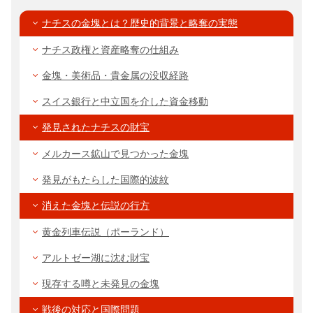
ナチスの金塊とは？歴史的背景と略奪の実態
ナチス政権と資産略奪の仕組み
金塊・美術品・貴金属の没収経路
スイス銀行と中立国を介した資金移動
発見されたナチスの財宝
メルカース鉱山で見つかった金塊
発見がもたらした国際的波紋
消えた金塊と伝説の行方
黄金列車伝説（ポーランド）
アルトゼー湖に沈む財宝
現存する噂と未発見の金塊
戦後の対応と国際問題