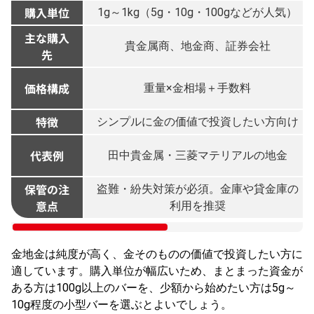
購入単位
1g～1kg（5g・10g・100gなどが人気）
主な購入
貴金属商、地金商、証券会社
先
価格構成
重量×金相場＋手数料
特徴
シンプルに金の価値で投資したい方向け
代表例
田中貴金属・三菱マテリアルの地金
保管の注
盗難・紛失対策が必須。金庫や貸金庫の
意点
利用を推奨
金地金は純度が高く、金そのものの価値で投資したい方に
適しています。購入単位が幅広いため、まとまった資金が
ある方は100g以上のバーを、少額から始めたい方は5g～
10g程度の小型バーを選ぶとよいでしょう。