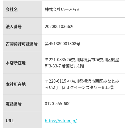
金貨買取
トパーズ買取
パテック フィリップ買取
シャネル買取
フレッド買取
貴金属買取
タンザナイト買取
パテック フィリップノーチラス買取
シャネル マトラッセ買取
ショーメ買取
会社名
株式会社いーふらん
プラチナ買取
アメジスト買取
オーデマ ピゲ買取
シャネル買取の参考価格一覧
ショパール買取
銀・シルバー買取
パライバトルマリン買取
オーデマ ピゲ ロイヤルオーク買取
ディオール買取
タサキ買取
パラジウム買取
キャッツアイ買取
ヴァシュロン・コンスタンタン買取
セリーヌ買取
法人番号
2020001036626
ダミアーニ買取
アレキサンドライト買取
A.ランゲ&ゾーネ買取
フェンディ買取
ピアジェ買取
ガーネット買取
ブレゲ買取
グッチ買取
ブシュロン買取
アクアマリン買取
オメガ買取
プラダ買取
古物商許可証番号
第451380001308号
モーブッサン買取
ウブロ買取
ミキモト買取
IWC買取
グラフ買取
〒221-0835 神奈川県横浜市神奈川区鶴屋
カルティエ買取
本店所在地
フランク ミュラー買取
町3-33-7 若葉ビル1階
リシャール・ミル買取
タグ・ホイヤー買取
〒220-6115 神奈川県横浜市西区みなとみ
パネライ買取
本社所在地
らい2丁目3-3 クイーンズタワーB 15階
チューダー（チュードル）買取
電話番号
0120-555-600
URL
https://e-fran.jp/