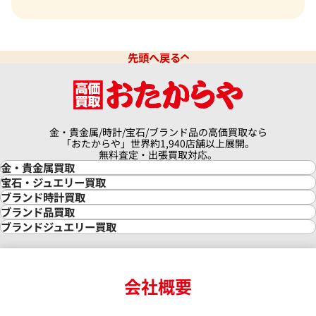
先頭へ戻る
金・貴金属/時計/宝石/ブランド品の高価買取なら
「おたからや」世界約1,940店舗以上展開。
無料査定・出張買取対応。
金・貴金属買取
金買取
宝石・ジュエリー買取
金の相場価格情報
宝石・ジュエリー買取
ブランド時計買取
金の参考買取価格一覧
ダイヤモンド買取
時計買取
ブランド品買取
インゴット買取
ダイヤモンド・宝石の参考価格一覧
ロレックス買取
ブランド買取
ブランドジュエリー買取
インゴットの相場価格情報
リング・結婚指輪買取
ロレックス デイトナ買取
ルイ・ヴィトン買取
カルティエ買取
24金買取
エメラルド買取
ロレックス サブマリーナー買取
ルイ・ヴィトン買取の参考価格一覧
ティファニー買取
24金の相場価格情報
サファイア買取
ロレックス GMTマスター買取
エルメス買取
ブルガリ買取
18金買取
ルビー買取
ロレックス エクスプローラー買取
会社概要
エルメス バーキン買取
ヴァンクリーフ＆アーペル買取
18金の相場価格情報
ヒスイ買取
ロレックス デイトジャスト買取
エルメス ケリー買取
ハリーウィンストン買取
金のアクセサリー買取
オパール買取
ロレックス 買取の参考価格一覧
エルメス買取の参考価格一覧
クロムハーツ買取