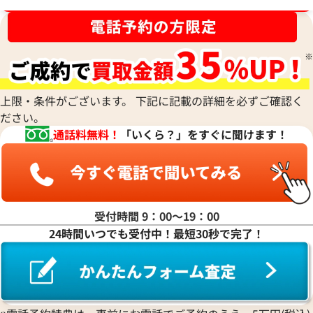
ブランド品買取強化中！売るなら今！
ナ行
ハ行
ルイ・ヴィトン モノグラムエクリプス キ
ルイ・ヴィトン ポ
ーホルダードラゴンヌヴィヴィエンヌ チ
キーホルダー M650
上限・条件がございます。 下記に記載の詳細を必ずご確認く
ャーム M01821
ださい。
マ行
参考買取価格
参考買取価格
通話料無料！
「いくら？」をすぐに聞けます！
29,000
円
28,000
円
2026年6月13日時点
2026年6月17日時
ヤ行
ラ行
受付時間 9：00〜19：00
24時間いつでも受付中！最短30秒で完了！
ワ行