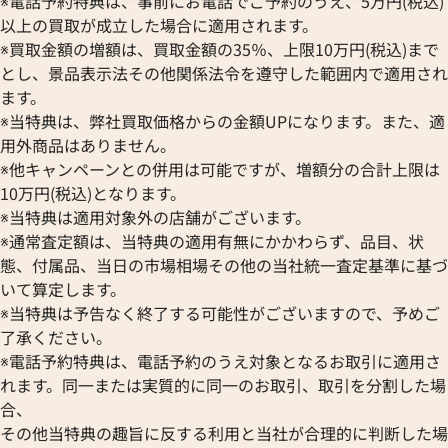
※電話予約特典は、事前にお電話でご予約のうえ、5万円(税込)
以上の買取が成立した場合に適用されます。
※買取金額の増額は、買取金額の35％、上限10万円(税込)まで
とし、景品表示法その他関係法令を遵守した範囲内で適用され
ます。
※当特典は、弊社買取価格からの金額UPになります。また、適
ルイ・ヴィトン モノグラムマルチカラー
ルイ・ヴィトン 
用外商品はありません。
アストロピル キーホルダー M51911
アストロピル キーホ
※他キャンペーンとの併用は可能ですが、増額分の合計上限は
参考買取価格
参考買取価格
10万円(税込)となります。
21,000
円
14,000
円
※当特典は適用対象外の店舗がございます。
2026年6月3日時点
2026年5月3日時点
※通常査定額は、当特典の適用有無にかかわらず、品目、状
態、付属品、当日の市場相場その他の当社統一査定基準に基づ
いて算定します。
※当特典は予告なく終了する可能性がございますので、予めご
了承ください。
※電話予約特典は、電話予約のうえ対象となるお取引に適用さ
れます。同一または実質的に同一のお取引、取引を分割した場
合、
その他当特典の趣旨に反する利用と当社が合理的に判断した場