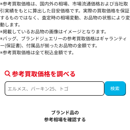
※参考買取価格は、国内外の相場、市場流通価格および当社取
引実績をもとに算出した目安価格です。実際の買取価格を保証
するものではなく、査定時の相場変動、お品物の状態により変
動します。
※掲載しているお品物の画像はイメージとなります。
ルイ・ヴィトン ポルトクレシェンヌ グロ
ルイ・ヴィトン ポ
※バッグ、ブランドジュエリーの参考買取価格はギャランティ
ーブ キーホルダー M65729
ルダー M62637
ー(保証書)、付属品が揃ったお品物の金額です。
※参考買取価格は全て税込金額です。
参考買取価格
参考買取価格
38,000
円
35,000
円
2026年3月17日時点
2026年2月13日時
参考買取価格を調べる
ブランド品の
参考相場を確認する