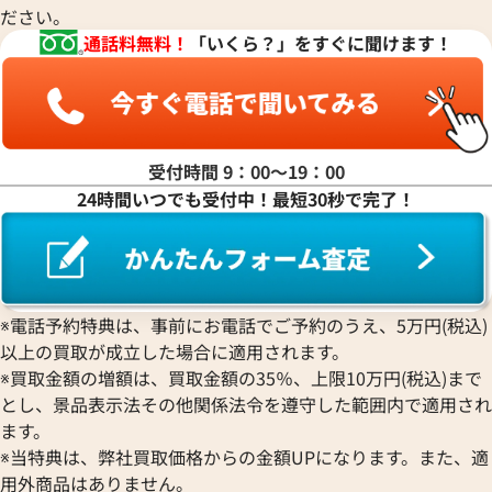
シャネル 買取
金歯 買取
パール 買取
ヴァンクリーフ&
ださい。
アーペル 買取
オメガ 買取
金貨･銀貨 買取
通話料無料！
「いくら？」をすぐに聞けます！
グッチ 買取
タグ・ホイヤー 買取
大判･小判 買取
ブシュロン 買取
ブレゲ 買取
イエローゴールド 買取
ミキモト 買取
リシャール・ミル
ピンクゴールド 買取
買取
ショーメ 買取
ホワイトゴールド 買取
受付時間 9：00〜19：00
ブライトリング
買取可能な商品をもっと見る
金コンビ 買取
24時間いつでも受付中！最短30秒で完了！
買取
プラチナ 買取
ヴァシュロン・コンスタンタン 買取
プラチナインゴット 買取
A. ランゲ&
Pt1000 買取
ゾーネ 買取
Pt950 買取
パネライ 買取
※電話予約特典は、事前にお電話でご予約のうえ、5万円(税込)
Pt900 買取
ブルガリ 買取
以上の買取が成立した場合に適用されます。
Pt850 買取
フランク ミュラー 買取
※買取金額の増額は、買取金額の35％、上限10万円(税込)まで
Pt&Pm 買取
IWC 買取
とし、景品表示法その他関係法令を遵守した範囲内で適用され
銀･シルバー 買取
ます。
買取可能な商品をもっと見る
パラジウム 買取
※当特典は、弊社買取価格からの金額UPになります。また、適
用外商品はありません。