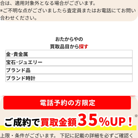
合は、適用対象外となる場合がございます。
※ご不明な点がございましたら査定員またはお電話にてお問い
合わせください。
おたからやの
買取品目から
探す
金･貴金属
金 買取
宝石･ジュエリー
金のインゴット 買取
宝石･ジュエリー買取
ブランド品
金のアクセサリー 買取
ダイヤモンド 買取
バッグ･小物 買取
ブランド時計
金のリング 買取
エメラルド 買取
エルメス買取
ブランド時計 買取
ブランド品買取強化中！売るなら今！
金のネックレス 買取
ルビー 買取
シャネル買取
ロレックス 買取
金のブレスレット 買取
サファイア 買取
ルイ･ヴィトン 買取
パテック
フィリップ 買取
金のブローチ 買取
オパール 買取
カルティエ 買取
オーデマピゲ 買取
金のペンダントトップ 買取
トルマリン 買取
ティファニー 買取
カルティエ 買取
金の仏像 買取
翡翠 買取
ブルガリ 買取
エルメス 買取
金杯 買取
パライバトルマリン 買取
ハリー･ウィンストン 買取
上限・条件がございます。 下記に記載の詳細を必ずご確認く