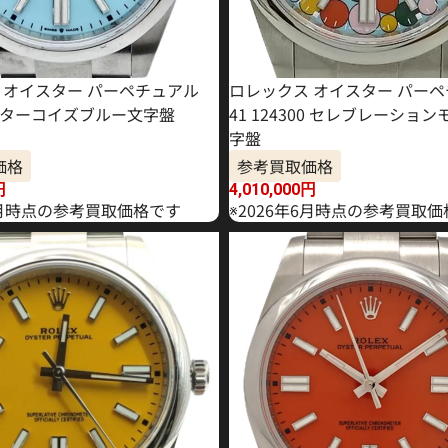
 オイスター パーペチュアル
ロレックス オイスター パー
300 ターコイズブルー文字盤
41 124300 セレブレーショ
字盤
価格
参考買取価格
円
4,010,000
円
年6月時点の参考買取価格です
※2026年6月時点の参考買取