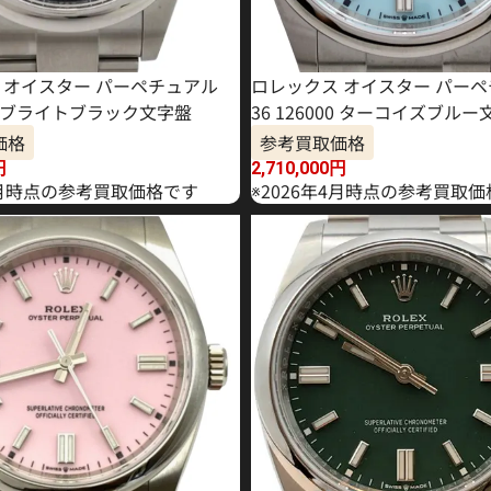
 オイスター パーペチュアル
ロレックス オイスター パー
300 ブライトブラック文字盤
36 126000 ターコイズブル
価格
参考買取価格
円
2,710,000
円
年6月時点の参考買取価格です
※2026年4月時点の参考買取