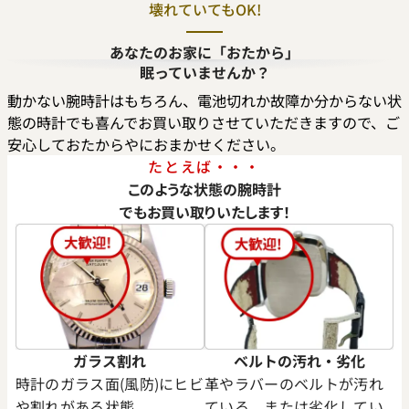
壊れていてもOK!
 オイスター パーペチュアル
ロレックス オイスター パー
あなたのお家に「おたから」
200 ターコイズブルー文字盤
31 277200 コーラルレッド文
眠っていませんか？
価格
参考買取価格
動かない腕時計はもちろん、電池切れか故障か分からない状
円
1,490,000
円
態の時計でも喜んでお買い取りさせていただきますので、ご
年11月時点の参考買取価格です
※2024年6月時点の参考買取
安心しておたからやにおまかせください。
たとえば・・・
このような状態の腕時計
でもお買い取りいたします！
ガラス割れ
ベルトの汚れ・劣化
時計のガラス面(風防)にヒビ
革やラバーのベルトが汚れ
や割れがある状態。
ている、または劣化してい