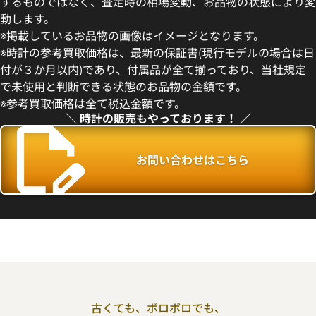
するものではなく、査定時の相場変動、お品物の状態により変
動します。
 オイスターパーペチュアル36
ロレックス オイスターパーペ
※掲載しているお品物の画像はイメージとなります。
 セレブレーションモチーフ文字盤
277200 ブルー セレブレー
※時計の参考買取価格は、最新の保証書(現行モデルの場合は日
フ文字盤
付が３か月以内)であり、付属品が全て揃っており、当社規定
価格
参考買取価格
で未使用と判断できる状態のお品物の金額です。
円
1,880,000
円
※参考買取価格は全て税込金額です。
年6月時点の参考買取価格です
※2026年6月時点の参考買取
＼ 時計の販売もやっております！ ／
お問い合わせはこちら
古くても、ボロボロでも、