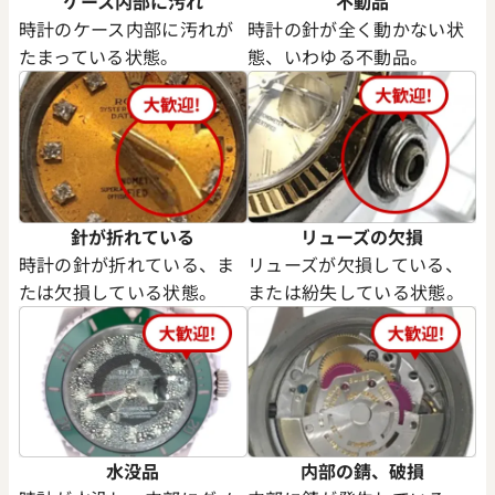
ケース内部に汚れ
不動品
時計のケース内部に汚れが
時計の針が全く動かない状
たまっている状態。
態、いわゆる不動品。
針が折れている
リューズの欠損
時計の針が折れている、ま
リューズが欠損している、
たは欠損している状態。
または紛失している状態。
水没品
内部の錆、破損