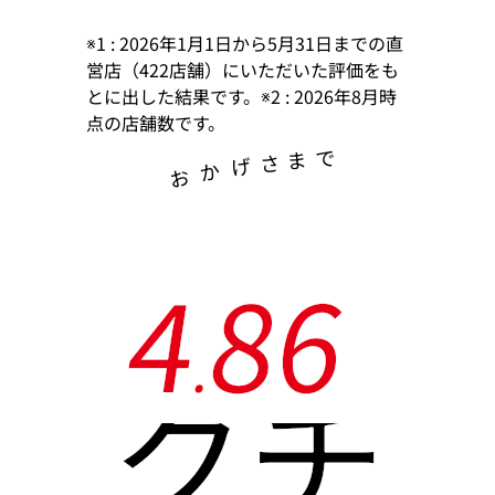
※1 : 2026年1月1日から5月31日までの直
営店（422店舗）にいただいた評価をも
とに出した結果です。※2 : 2026年8月時
点の店舗数です。
で
ま
さ
げ
か
お
4
8
6
.
クチ