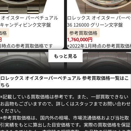
 オイスター パーペチュアル
ロレックス オイスター パー
000 キャンディピンク文字盤
36 126000 グリーン文字盤
価格
参考買取価格
円
1,760,000
円
年4月時点の参考買取価格です
※2022年1月時点の参考買取
もっと見る
ロレックス オイスターパーペチュアル 参考買取価格一覧はこ
ちら
※記載している買取価格は参考です。また、一部買取できない
お品物もございますので、詳しくはスタッフまでお問い合わせ
ください。
※参考買取価格は、国内外の相場、市場流通価格および当社取
引実績をもとに算出した目安価格です。実際の買取価格を保証