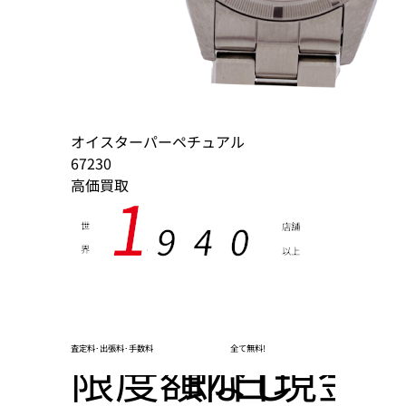
オイスターパーペチュアル
67230
高価買取
1
9
4
0
世
店舗
界
以上
,
査定料･出張料･手数料
全て無料!
限度額なし
即日現金化