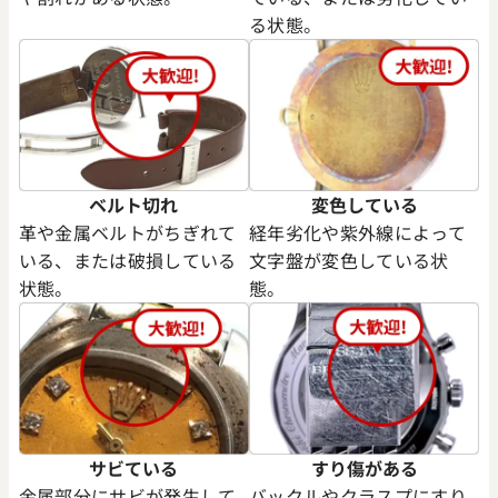
る状態。
 オイスターパーペチュアル41
ロレックス オイスターパーペ
 グリーン文字盤
134300 ベージュ文字盤
価格
参考買取価格
円
1,810,000
円
年3月時点の参考買取価格です
※2025年6月時点の参考買取
ベルト切れ
変色している
革や金属ベルトがちぎれて
経年劣化や紫外線によって
いる、または破損している
文字盤が変色している状
状態。
態。
サビている
すり傷がある
金属部分にサビが発生して
バックルやクラスプにすり