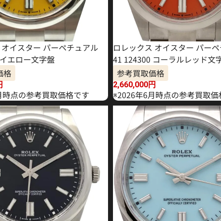
 オイスター パーペチュアル
ロレックス オイスター パー
00 イエロー文字盤
41 124300 コーラルレッド文
価格
参考買取価格
円
2,660,000
円
年7月時点の参考買取価格です
※2026年6月時点の参考買取