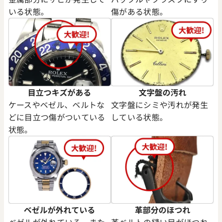
 オイスターパーペチュアル41
ロレックス オイスターパーペ
いる状態。
傷がある状態。
 ピスタチオ文字盤
134300 ラベンダー文字盤
価格
参考買取価格
円
1,880,000
円
年6月時点の参考買取価格です
※2026年1月時点の参考買取
目立つキズがある
文字盤の汚れ
ケースやベゼル、ベルトな
文字盤にシミや汚れが発生
どに目立つ傷がついている
している状態。
状態。
ベゼルが外れている
革部分のほつれ
ベゼルが外れている、また
革ベルトの縫い目がほつれ