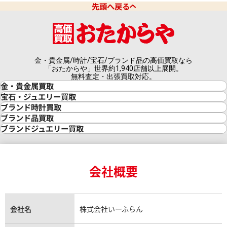
先頭へ戻る
金・貴金属/時計/宝石/ブランド品の高価買取なら
「おたからや」世界約1,940店舗以上展開。
無料査定・出張買取対応。
金・貴金属買取
金買取
宝石・ジュエリー買取
金の相場価格情報
宝石・ジュエリー買取
ブランド時計買取
金の参考買取価格一覧
ダイヤモンド買取
時計買取
ブランド品買取
インゴット買取
ダイヤモンド・宝石の参考価格一覧
ロレックス買取
ブランド買取
ブランドジュエリー買取
インゴットの相場価格情報
リング・結婚指輪買取
ロレックス デイトナ買取
ルイ・ヴィトン買取
カルティエ買取
24金買取
エメラルド買取
ロレックス サブマリーナー買取
ルイ・ヴィトン買取の参考価格一覧
ティファニー買取
24金の相場価格情報
サファイア買取
ロレックス GMTマスター買取
エルメス買取
ブルガリ買取
18金買取
ルビー買取
ロレックス エクスプローラー買取
会社概要
エルメス バーキン買取
ヴァンクリーフ＆アーペル買取
18金の相場価格情報
ヒスイ買取
ロレックス デイトジャスト買取
エルメス ケリー買取
ハリーウィンストン買取
金のアクセサリー買取
オパール買取
ロレックス 買取の参考価格一覧
エルメス買取の参考価格一覧
クロムハーツ買取
金貨買取
トパーズ買取
パテック フィリップ買取
シャネル買取
フレッド買取
貴金属買取
タンザナイト買取
パテック フィリップノーチラス買取
シャネル マトラッセ買取
ショーメ買取
会社名
株式会社いーふらん
プラチナ買取
アメジスト買取
オーデマ ピゲ買取
シャネル買取の参考価格一覧
ショパール買取