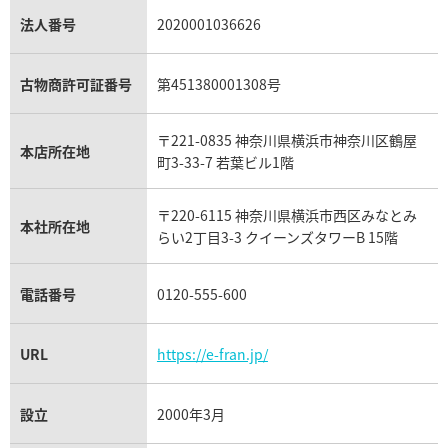
銀・シルバー買取
パライバトルマリン買取
オーデマ ピゲ ロイヤルオーク買取
ディオール買取
タサキ買取
パラジウム買取
キャッツアイ買取
ヴァシュロン・コンスタンタン買取
セリーヌ買取
法人番号
2020001036626
ダミアーニ買取
アレキサンドライト買取
A.ランゲ&ゾーネ買取
フェンディ買取
ピアジェ買取
ガーネット買取
ブレゲ買取
グッチ買取
ブシュロン買取
アクアマリン買取
オメガ買取
プラダ買取
古物商許可証番号
第451380001308号
モーブッサン買取
ウブロ買取
ミキモト買取
IWC買取
グラフ買取
〒221-0835 神奈川県横浜市神奈川区鶴屋
カルティエ買取
本店所在地
フランク ミュラー買取
町3-33-7 若葉ビル1階
リシャール・ミル買取
タグ・ホイヤー買取
〒220-6115 神奈川県横浜市西区みなとみ
パネライ買取
本社所在地
らい2丁目3-3 クイーンズタワーB 15階
チューダー（チュードル）買取
電話番号
0120-555-600
URL
https://e-fran.jp/
設立
2000年3月