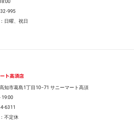
18:00
932-995
：日曜、祝日
マート高須店
高知市葛島1丁目10−71 サニーマート高須
～19:00
84-6311
：不定休