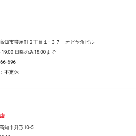
高知市帯屋町２丁目１−３７ オビヤ角ビル
0～19:00 日曜のみ18:00まで
066-696
：不定休
た店
高知市升形10-5