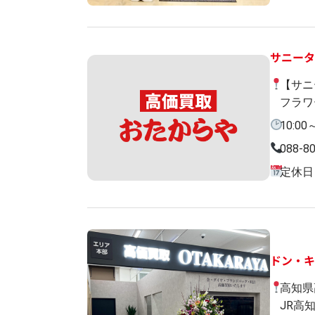
サニー
【サニ
フラワ
10:00
088-8
定休日
ドン・
高知県
JR高