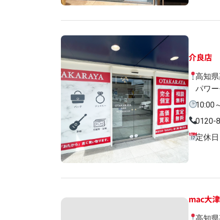
介良店
高知県
パワー
10:00
0120-
定休日
mac大
高知県