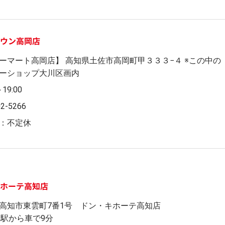
タウン高岡店
ーマート高岡店】 高知県土佐市高岡町甲３３３−４ ※この中の
ーショップ大川区画内
～19:00
02-5266
：不定休
キホーテ高知店
高知市東雲町7番1号 ドン・キホーテ高知店
知駅から車で9分