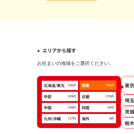
エリアから探す
お住まいの地域をご選択ください。
東
北海道/東北
関東
185件
705件
中部
近畿
359件
370件
埼
中国
四国
108件
65件
茨
九州/沖縄
海外
157件
8件
栃