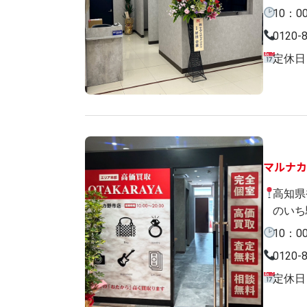
10：0
0120-
定休日
マルナ
高知県
のいち
10：0
0120-
定休日