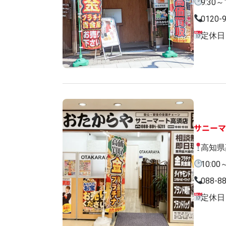
9:30～
0120-
定休日
サニー
高知県
10:00
088-8
定休日