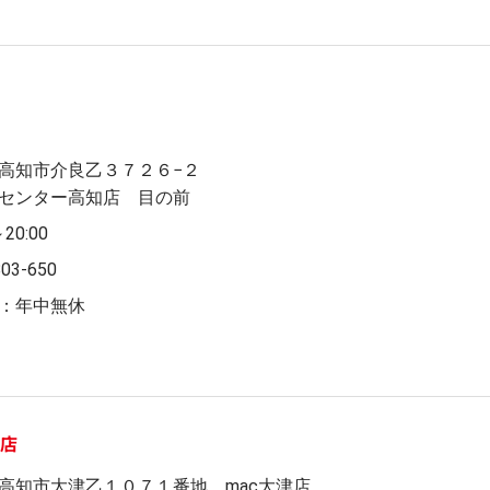
高知市介良乙３７２６−２
センター高知店 目の前
～20:00
803-650
：年中無休
津店
高知市大津乙１０７１番地 mac大津店