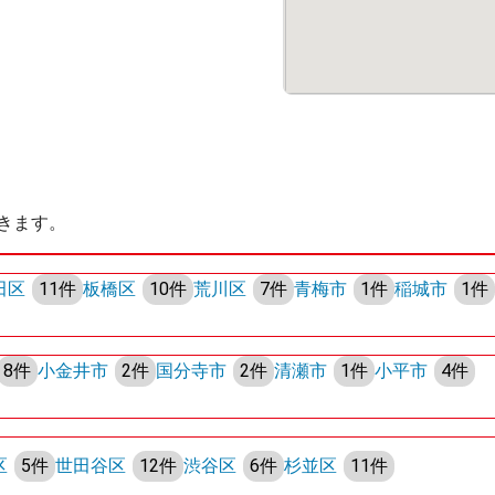
きます。
田区
11件
板橋区
10件
荒川区
7件
青梅市
1件
稲城市
1件
8件
小金井市
2件
国分寺市
2件
清瀬市
1件
小平市
4件
区
5件
世田谷区
12件
渋谷区
6件
杉並区
11件