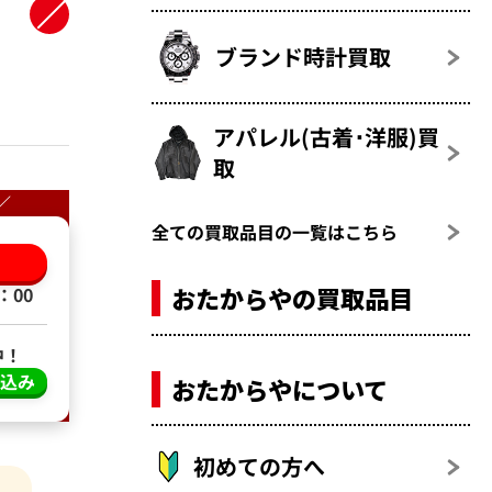
ブランド時計買取
アパレル(古着･洋服)買
取
／
全ての買取品目の一覧はこちら
る
おたからやの買取品目
：00
中！
し込み
おたからやについて
初めての方へ