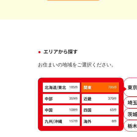
エリアから探す
お住まいの地域をご選択ください。
東
北海道/東北
関東
185件
705件
中部
近畿
359件
370件
埼
中国
四国
108件
65件
茨
九州/沖縄
海外
157件
8件
栃