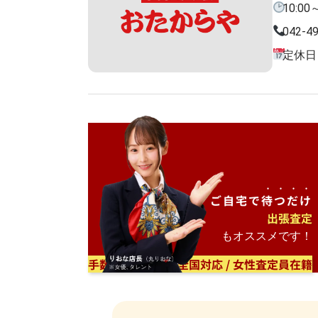
10:00
042-4
定休日
ご自宅で
待つだけ
出張査定
もオススメです！
手数料無料 / 日本全国対応 / 女性査定員在籍