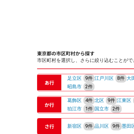
東京都の市区町村から探す
市区町村を選択し、さらに絞り込むことがで
足立区
9件
江戸川区
8件
大
あ行
昭島市
2件
葛飾区
4件
北区
9件
江東区
か行
狛江市
1件
国立市
2件
さ行
新宿区
9件
品川区
9件
墨田