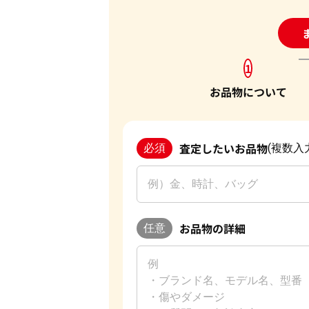
24
1
お品物について
査定したいお品物
必須
(複数入
お品物の詳細
任意