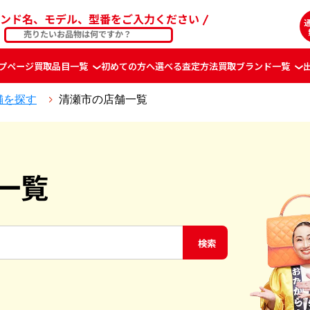
ンド名、モデル、型番をご入力ください
プページ
買取品目一覧
初めての方へ
選べる査定方法
買取ブランド一覧
舗を探す
清瀬市の店舗一覧
一覧
検索