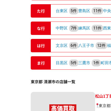
た行
台東区
5件
豊島区
11件
中
な行
中野区
7件
練馬区
11件
西
は行
文京区
6件
八王子市
12件
ま行
目黒区
5件
三鷹市
1件
町田
東京都 清瀬市の店舗一覧
松山1丁
東京都