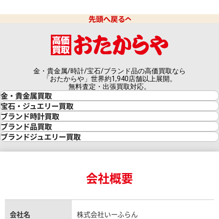
先頭へ戻る
金・貴金属/時計/宝石/ブランド品の高価買取なら
「おたからや」世界約1,940店舗以上展開。
無料査定・出張買取対応。
金・貴金属買取
金買取
宝石・ジュエリー買取
金の相場価格情報
宝石・ジュエリー買取
ブランド時計買取
金の参考買取価格一覧
ダイヤモンド買取
時計買取
ブランド品買取
インゴット買取
ダイヤモンド・宝石の参考価格一覧
ロレックス買取
ブランド買取
ブランドジュエリー買取
インゴットの相場価格情報
リング・結婚指輪買取
ロレックス デイトナ買取
ルイ・ヴィトン買取
カルティエ買取
24金買取
エメラルド買取
ロレックス サブマリーナー買取
ルイ・ヴィトン買取の参考価格一覧
ティファニー買取
24金の相場価格情報
サファイア買取
ロレックス GMTマスター買取
エルメス買取
ブルガリ買取
18金買取
ルビー買取
ロレックス エクスプローラー買取
会社概要
エルメス バーキン買取
ヴァンクリーフ＆アーペル買取
18金の相場価格情報
ヒスイ買取
ロレックス デイトジャスト買取
エルメス ケリー買取
ハリーウィンストン買取
金のアクセサリー買取
オパール買取
ロレックス 買取の参考価格一覧
エルメス買取の参考価格一覧
クロムハーツ買取
金貨買取
トパーズ買取
パテック フィリップ買取
シャネル買取
フレッド買取
貴金属買取
タンザナイト買取
パテック フィリップノーチラス買取
シャネル マトラッセ買取
ショーメ買取
会社名
株式会社いーふらん