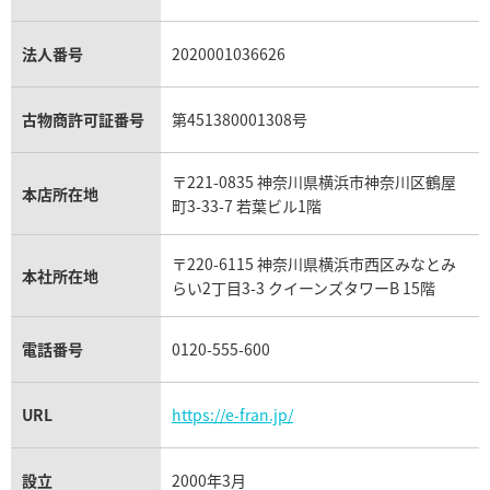
プラチナ買取
アメジスト買取
オーデマ ピゲ買取
シャネル買取の参考価格一覧
ショパール買取
銀・シルバー買取
パライバトルマリン買取
オーデマ ピゲ ロイヤルオーク買取
ディオール買取
タサキ買取
パラジウム買取
キャッツアイ買取
ヴァシュロン・コンスタンタン買取
セリーヌ買取
法人番号
2020001036626
ダミアーニ買取
アレキサンドライト買取
A.ランゲ&ゾーネ買取
フェンディ買取
ピアジェ買取
ガーネット買取
ブレゲ買取
グッチ買取
ブシュロン買取
アクアマリン買取
オメガ買取
プラダ買取
古物商許可証番号
第451380001308号
モーブッサン買取
ウブロ買取
ミキモト買取
IWC買取
グラフ買取
〒221-0835 神奈川県横浜市神奈川区鶴屋
カルティエ買取
本店所在地
フランク ミュラー買取
町3-33-7 若葉ビル1階
リシャール・ミル買取
タグ・ホイヤー買取
〒220-6115 神奈川県横浜市西区みなとみ
パネライ買取
本社所在地
らい2丁目3-3 クイーンズタワーB 15階
チューダー（チュードル）買取
電話番号
0120-555-600
URL
https://e-fran.jp/
設立
2000年3月