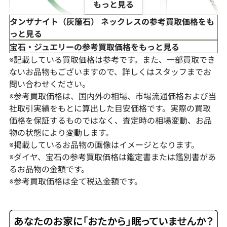
もっと見る
タンザナイト（灰簾石） ネックレスの参考買取価格をも
っと見る
宝石・ジュエリーの参考買取価格をもっと見る
※記載している買取価格は参考です。また、一部買取でき
ないお品物もございますので、詳しくはスタッフまでお
問い合わせください。
※参考買取価格は、国内外の相場、市場流通価格および当
社取引実績をもとに算出した目安価格です。実際の買取
価格を保証するものではなく、査定時の相場変動、お品
物の状態により変動します。
Pt･Pm900 タンザナイト・ダイヤモンド
Pt900/Pt85
※掲載しているお品物の画像はイメージとなります。
4.23・D1.15ct
ド 4.83・D0.08c
※ダイヤ、宝石の参考買取価格は鑑定書または鑑別書があ
るお品物の金額です。
参考買取価格
参考買取価格
※参考買取価格は全て税込金額です。
122,000
円
83,000
円
2026年7月10日時点
2026年6月10日