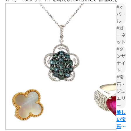
ナイ
け方がわからない…」とお悩みではありませんか。 タン
#オ
トと
ザナイトは、アフリカ・タンザニアでしか採れない希少
パー
は？
ル
な青紫色の宝石です。「高貴」「冷静」「神秘」といっ
石言
#ガ
た石言葉を持ち、人生の転機を照らす守護石として世界
葉・
ーネ
中で愛されています。 本記事では、タンザナイトの石言
特
ット
葉や歴史的背景、価値を左右する4つ
徴・
#タ
価値
ンザ
を徹
ナイ
底解
ト
説
#宝
石・
ジュ
エリ
ー
美し
い宝
石に