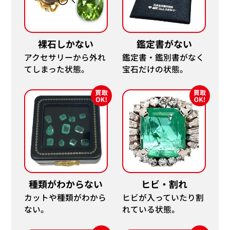
裸石しかない
鑑定書がない
アクセサリーから外れ
鑑定書・鑑別書がなく
てしまった状態。
宝石だけの状態。
Pt950/Pt850 タンザナイト・ダイヤモン
K18WG タン
ド ネックレス/ペンダントトップ 7.77・
ックレス/ペンダント
1.22ct
種類がわからない
ヒビ・割れ
参考買取価格
参考買取価格
カットや種類がわから
ヒビが入っていたり割
ASK
ASK
ない。
れている状態。
2026年6月11日時点
2026年2月10日