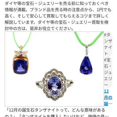
ダイヤ等の宝石・ジュエリーを売る前に知っておくべき
情報が満載。ブランド品を売る時の注意点から、1円でも
高く、そして安心して買取してもらえるコツまで詳しく
解説しています。ダイヤ等の宝石・ジュエリー買取を検
討中の方は、是非お役立てください。
#タ
ンザ
ナイ
ト
#宝
石・
ジュ
エリ
ー
12
月の
誕生
「12月の誕生石タンザナイトって、どんな意味がある
石タ
ンザ
の？」「タンザナイトを購入したいけれど、価値の見分