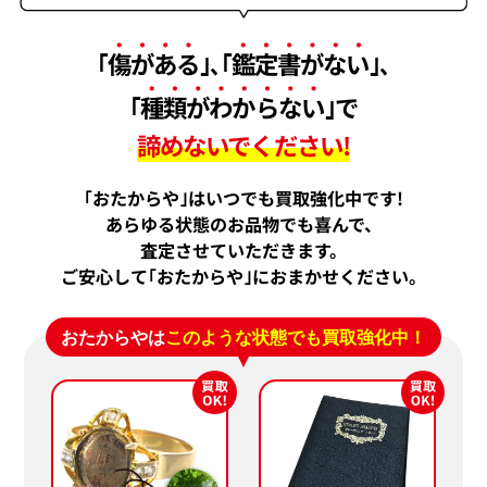
｢
傷がある
｣､｢
鑑定書がない
｣､
｢
種類がわからない
｣で
諦めないでください!
｢おたからや｣はいつでも買取強化中です!
あらゆる状態のお品物でも喜んで、
査定させていただきます。
ご安心して｢おたからや｣におまかせください。
K18WG タンザナイト・ダイヤモンド ネ
K14WG タン
ックレス/ペンダントトップ 0.77・D1.1ct
ックレス/ペンダン
D0.73ct
おたからやは
このような状態でも買取強化中！
参考買取価格
参考買取価格
ASK
ASK
2026年6月10日時点
2026年6月11日