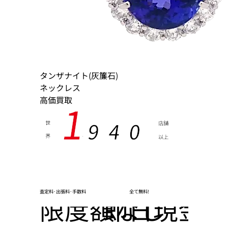
タンザナイト(灰簾石)
ネックレス
高価買取
1
9
4
0
世
店舗
界
以上
,
査定料･出張料･手数料
全て無料!
限度額なし
即日現金化