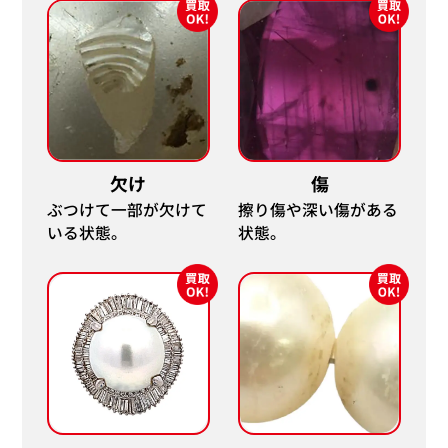
欠け
傷
ぶつけて一部が欠けて
擦り傷や深い傷がある
いる状態。
状態。
Pt･Pm900 タンザナイト・ダイヤモンド
K18WG タン
ネックレス/ペンダントトップ 6.23 ct
ックレス/ペンダント
D0.63 ct
参考買取価格
参考買取価格
ASK
ASK