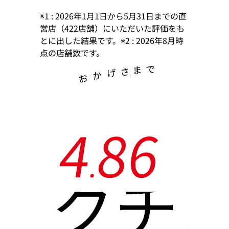
※1 : 2026年1月1日から5月31日までの直
営店（422店舗）にいただいた評価をも
とに出した結果です。※2 : 2026年8月時
点の店舗数です。
で
ま
さ
げ
か
お
4
8
6
.
クチ