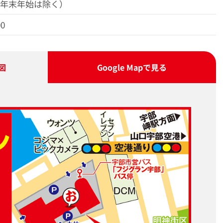
（年末年始は除く）
00
図
Google Map
で見る