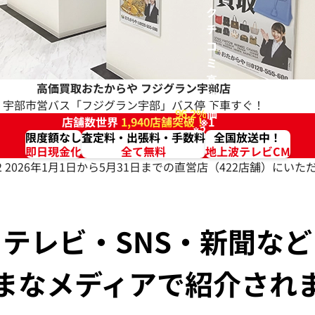
ク
チ
コ
ミ
高
高価買取おたからや
フジグラン宇部店
評
宇部市営バス「フジグラン宇部」バス停 下車すぐ！
96.2%
価
店舗数世界
1,940店舗突破！
※1
※2
限度額なし
査定料・出張料・手数料
全国放送中！
即日現金化
全て無料
地上波テレビCM
2 2026年1月1日から5月31日までの直営店（422店舗）に
テレビ・SNS・新聞など
まなメディアで紹介され