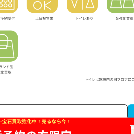
店予約受付
土日祝営業
トイレあり
金強化買取
ランド品
強化買取
トイレは施設内の同フロアに
･宝石買取強化中！売るなら今！