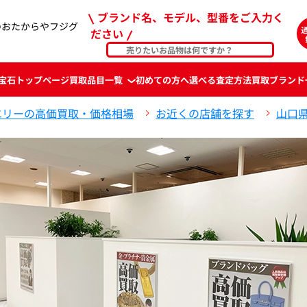
ブランド名、モデル、型番をご入力く
のおたからやフジグ
ださい
宝石
トップページ
買取品目一覧
初めての方へ
選べる査定方法
買取ブランド
エリーの高価買取・価格相場
お近くの店舗を探す
山口