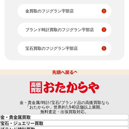
銀･シルバー 買取
買取可能な商品をもっと見る
パラジウム 買取
金買取のフジグラン宇部店
ブランド時計買取のフジグラン宇部店
宝石買取のフジグラン宇部店
先頭へ戻る
金・貴金属/時計/宝石/ブランド品の高価買取なら
「おたからや」世界約1,940店舗以上展開。
無料査定・出張買取対応。
金・貴金属買取
金買取
宝石・ジュエリー買取
金の相場価格情報
宝石・ジュエリー買取