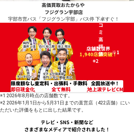
高価買取おたからや
ク
フジグラン宇部店
チ
宇部市営バス「フジグラン宇部」バス停 下車すぐ！
コ
ミ
高
評
店舗数世界
※1
価
96.2%
1,940店舗突破！
※2
限度額なし
査定料・出張料・手数料
全国放送中！
即日現金化
全て無料
地上波テレビCM
※1 2026年8月時点の店舗数です。
※2 2026年1月1日から5月31日までの直営店（422店舗）にい
ただいた評価をもとに出した結果です。
テレビ・SNS・新聞など
さまざまなメディアで紹介されました！