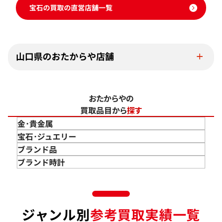
宝石の買取の直営店舗一覧
山口県のおたからや店舗
おたからやの
買取品目から
探す
金･貴金属
金 買取
宝石･ジュエリー
金のインゴット 買取
宝石･ジュエリー買取
ブランド品
金のアクセサリー 買取
ダイヤモンド 買取
バッグ･小物 買取
ブランド時計
金のリング 買取
エメラルド 買取
エルメス買取
ブランド時計 買取
金のネックレス 買取
ルビー 買取
シャネル買取
ロレックス 買取
金のブレスレット 買取
サファイア 買取
ルイ･ヴィトン 買取
パテック
ジャンル別
参考買取実績一覧
フィリップ 買取
金のブローチ 買取
オパール 買取
カルティエ 買取