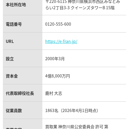
〒220-6115 神奈川県横浜市西区みなとみ
パネライ買取
本社所在地
らい2丁目3-3 クイーンズタワーB 15階
チューダー（チュードル）買取
電話番号
0120-555-600
URL
https://e-fran.jp/
設立
2000年3月
資本金
4億8,000万円
代表取締役社長
鹿村 大志
従業員数
1863名（2026年4月1日時点）
買取業 神奈川県公安委員会 許可 第