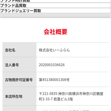
ブランド時計買取
金の参考買取価格一覧
ダイヤモンド買取
時計買取
ブランド品買取
インゴット買取
ダイヤモンド・宝石の参考価格一覧
ロレックス買取
ブランド買取
ブランドジュエリー買取
インゴットの相場価格情報
リング・結婚指輪買取
ロレックス デイトナ買取
ルイ・ヴィトン買取
カルティエ買取
24金買取
エメラルド買取
ロレックス サブマリーナー買取
ルイ・ヴィトン買取の参考価格一覧
ティファニー買取
24金の相場価格情報
サファイア買取
ロレックス GMTマスター買取
エルメス買取
ブルガリ買取
18金買取
ルビー買取
ロレックス エクスプローラー買取
会社概要
エルメス バーキン買取
ヴァンクリーフ＆アーペル買取
18金の相場価格情報
ヒスイ買取
ロレックス デイトジャスト買取
エルメス ケリー買取
ハリーウィンストン買取
金のアクセサリー買取
オパール買取
ロレックス 買取の参考価格一覧
エルメス買取の参考価格一覧
クロムハーツ買取
金貨買取
トパーズ買取
パテック フィリップ買取
シャネル買取
フレッド買取
貴金属買取
タンザナイト買取
パテック フィリップノーチラス買取
シャネル マトラッセ買取
ショーメ買取
会社名
株式会社いーふらん
プラチナ買取
アメジスト買取
オーデマ ピゲ買取
シャネル買取の参考価格一覧
ショパール買取
銀・シルバー買取
パライバトルマリン買取
オーデマ ピゲ ロイヤルオーク買取
ディオール買取
タサキ買取
パラジウム買取
キャッツアイ買取
ヴァシュロン・コンスタンタン買取
セリーヌ買取
法人番号
2020001036626
ダミアーニ買取
アレキサンドライト買取
A.ランゲ&ゾーネ買取
フェンディ買取
ピアジェ買取
ガーネット買取
ブレゲ買取
グッチ買取
ブシュロン買取
アクアマリン買取
オメガ買取
プラダ買取
古物商許可証番号
第451380001308号
モーブッサン買取
ウブロ買取
ミキモト買取
IWC買取
グラフ買取
〒221-0835 神奈川県横浜市神奈川区鶴屋
カルティエ買取
本店所在地
フランク ミュラー買取
町3-33-7 若葉ビル1階
リシャール・ミル買取
タグ・ホイヤー買取