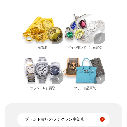
オーデマピゲ 買取
金のペンダントトップ 買取
トルマリン 買取
ティファニー 買取
カルティエ 買取
金の仏像 買取
翡翠 買取
ブルガリ 買取
エルメス 買取
金杯 買取
パライバトルマリン 買取
ハリー･ウィンストン 買取
シャネル 買取
金歯 買取
パール 買取
ヴァンクリーフ&
アーペル 買取
オメガ 買取
金貨･銀貨 買取
グッチ 買取
タグ・ホイヤー 買取
大判･小判 買取
ブシュロン 買取
ブレゲ 買取
イエローゴールド 買取
金買取
ダイヤモンド・宝石買取
ミキモト 買取
リシャール・ミル
ピンクゴールド 買取
買取
ショーメ 買取
ホワイトゴールド 買取
ブライトリング
買取可能な商品をもっと見る
金コンビ 買取
買取
プラチナ 買取
ヴァシュロン・コンスタンタン 買取
プラチナインゴット 買取
A. ランゲ&
ブランド時計買取
ブランド品買取
Pt1000 買取
ゾーネ 買取
Pt950 買取
パネライ 買取
Pt900 買取
ブルガリ 買取
Pt850 買取
フランク ミュラー 買取
Pt&Pm 買取
ブランド買取のフジグラン宇部店
IWC 買取