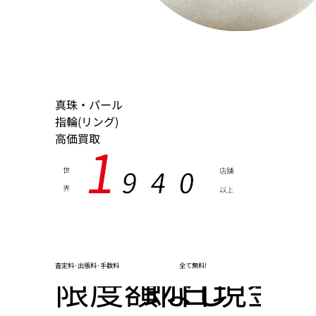
真珠・パール
指輪(リング)
高価買取
1
9
4
0
世
店舗
界
以上
,
査定料･出張料･手数料
全て無料!
限度額なし
即日現金化