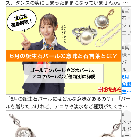
き
ス、タンスの奥にしまったままになっていませんか。久
る？
しぶりに開けてみたら黄ばみやくすみが出ていて、「も
#宝
劣化
う値段はつかないかも……」と肩を落とした方もいらっ
石・
した
ジュ
しゃるかもしれません。 古い真珠でも珠のサイズや巻き
パー
エリ
の厚さ、ブランドなどの条件次第で買取価格がしっかり
ルを
ー
つくケースは数多くあります。ただし、真珠は有機質の
高く
#真
宝石のため、保管状態によっては少しずつコンデ
売る
珠・
方法
パー
と注
ル
意点
6月
の誕
生石
「6月の誕生石パールにはどんな意味があるの？」「パー
パー
ルの
ルを贈りたいけれど、アコヤや淡水など種類がたくさん
意味
あって選べない……」とお悩みではありませんか。 パー
#エ
と石
ル（真珠）は「健康」「長寿」「富」「純潔」「円満」
メラ
言葉
ルド
という5つの石言葉を持ち、古来より「月のしずく」や
と
#サ
「人魚の涙」と称えられてきた宝石です。鉱物ではな