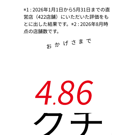
※1 : 2026年1月1日から5月31日までの直
営店（422店舗）にいただいた評価をも
とに出した結果です。※2 : 2026年8月時
点の店舗数です。
で
ま
さ
げ
か
お
4
8
6
.
クチ