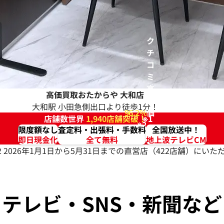
ク
チ
コ
ミ
高
高価買取おたからや
大和店
評
大和駅 小田急側出口より徒歩1分！
96.2%
価
店舗数世界
1,940店舗突破！
※1
※2
限度額なし
査定料・出張料・手数料
全国放送中！
即日現金化
全て無料
地上波テレビCM
2 2026年1月1日から5月31日までの直営店（422店舗）に
テレビ・SNS・新聞など