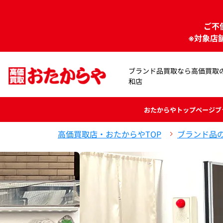
ご不
※対象店
ブランド品買取なら高価買取
和店
おたからや
トップページ
ブ
高価買取店・おたからやTOP
ブランド品