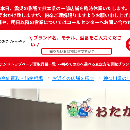
本日、震災の影響で熊本県の一部店舗を臨時休業いたします。
便おかけ致しますが、何卒ご理解賜りますようお願い申し上げ
舗や、明日以降の営業についてはコールセンターへお問い合わ
ブランド名、モデル、型番をご入力くださ
のおたからや大
い
ランド
トップページ
買取品目一覧
初めての方へ
選べる査定方法
買取ブラン
の高価買取・価格相場
お近くの店舗を探す
神奈川県の