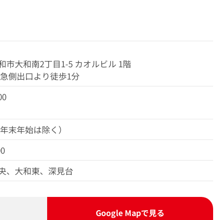
市大和南2丁目1-5 カオルビル 1階
田急側出口より徒歩1分
00
（年末年始は除く）
00
央、大和東、深見台
Google Map
で見る