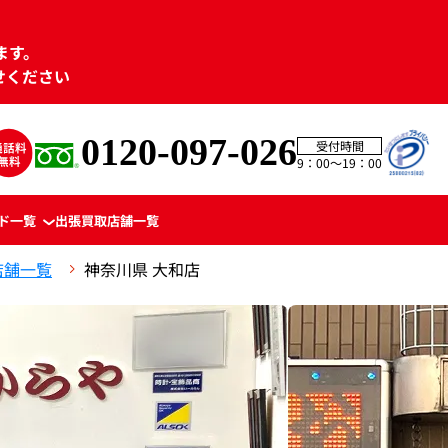
ます。
せください
0120-097-026
受付時間
9：00〜19：00
ド一覧
出張買取
店舗一覧
店舗一覧
神奈川県 大和店