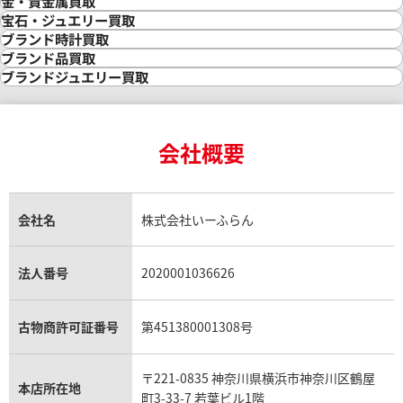
金・貴金属買取
金買取
宝石・ジュエリー買取
金の相場価格情報
宝石・ジュエリー買取
ブランド時計買取
金の参考買取価格一覧
ダイヤモンド買取
時計買取
ブランド品買取
インゴット買取
ダイヤモンド・宝石の参考価格一覧
ロレックス買取
ブランド買取
ブランドジュエリー買取
インゴットの相場価格情報
リング・結婚指輪買取
ロレックス デイトナ買取
ルイ・ヴィトン買取
カルティエ買取
24金買取
エメラルド買取
ロレックス サブマリーナー買取
ルイ・ヴィトン買取の参考価格一覧
ティファニー買取
24金の相場価格情報
サファイア買取
ロレックス GMTマスター買取
エルメス買取
ブルガリ買取
18金買取
ルビー買取
ロレックス エクスプローラー買取
会社概要
エルメス バーキン買取
ヴァンクリーフ＆アーペル買取
18金の相場価格情報
ヒスイ買取
ロレックス デイトジャスト買取
エルメス ケリー買取
ハリーウィンストン買取
金のアクセサリー買取
オパール買取
ロレックス 買取の参考価格一覧
エルメス買取の参考価格一覧
クロムハーツ買取
金貨買取
トパーズ買取
パテック フィリップ買取
シャネル買取
フレッド買取
貴金属買取
タンザナイト買取
パテック フィリップノーチラス買取
シャネル マトラッセ買取
ショーメ買取
会社名
株式会社いーふらん
プラチナ買取
アメジスト買取
オーデマ ピゲ買取
シャネル買取の参考価格一覧
ショパール買取
銀・シルバー買取
パライバトルマリン買取
オーデマ ピゲ ロイヤルオーク買取
ディオール買取
タサキ買取
パラジウム買取
キャッツアイ買取
ヴァシュロン・コンスタンタン買取
セリーヌ買取
法人番号
2020001036626
ダミアーニ買取
アレキサンドライト買取
A.ランゲ&ゾーネ買取
フェンディ買取
ピアジェ買取
ガーネット買取
ブレゲ買取
グッチ買取
ブシュロン買取
アクアマリン買取
オメガ買取
プラダ買取
古物商許可証番号
第451380001308号
モーブッサン買取
ウブロ買取
ミキモト買取
IWC買取
グラフ買取
〒221-0835 神奈川県横浜市神奈川区鶴屋
カルティエ買取
本店所在地
フランク ミュラー買取
町3-33-7 若葉ビル1階