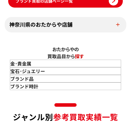
ブランド買取の店舗ページ一覧
神奈川県のおたからや店舗
おたからやの
買取品目から
探す
金･貴金属
金 買取
宝石･ジュエリー
金のインゴット 買取
宝石･ジュエリー買取
ブランド品
金のアクセサリー 買取
ダイヤモンド 買取
バッグ･小物 買取
ブランド時計
金のリング 買取
エメラルド 買取
エルメス買取
ブランド時計 買取
金のネックレス 買取
ルビー 買取
シャネル買取
ロレックス 買取
金のブレスレット 買取
サファイア 買取
ルイ･ヴィトン 買取
パテック
ジャンル別
参考買取実績一覧
フィリップ 買取
金のブローチ 買取
オパール 買取
カルティエ 買取
オーデマピゲ 買取
金のペンダントトップ 買取
トルマリン 買取
ティファニー 買取
カルティエ 買取