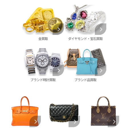
金の仏像 買取
翡翠 買取
ブルガリ 買取
エルメス 買取
金杯 買取
パライバトルマリン 買取
ハリー･ウィンストン 買取
シャネル 買取
金歯 買取
パール 買取
ヴァンクリーフ&
アーペル 買取
オメガ 買取
金貨･銀貨 買取
グッチ 買取
タグ・ホイヤー 買取
大判･小判 買取
ブシュロン 買取
ブレゲ 買取
イエローゴールド 買取
金買取
ダイヤモンド・宝石買取
ミキモト 買取
リシャール・ミル
ピンクゴールド 買取
買取
ショーメ 買取
ホワイトゴールド 買取
ブライトリング
買取可能な商品をもっと見る
金コンビ 買取
買取
プラチナ 買取
ヴァシュロン・コンスタンタン 買取
プラチナインゴット 買取
ブランド時計買取
ブランド品買取
A. ランゲ&
Pt1000 買取
ゾーネ 買取
Pt950 買取
パネライ 買取
Pt900 買取
ブルガリ 買取
Pt850 買取
フランク ミュラー 買取
Pt&Pm 買取
IWC 買取
銀･シルバー 買取
買取可能な商品をもっと見る
パラジウム 買取