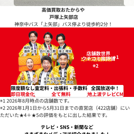
高価買取おたからや
戸塚上矢部店
神奈中バス「上矢部」バス停より徒歩約2分！
店舗数世界
※1
クチコミ高評価
96.2%
1,940店舗突破！
※2
限度額なし
査定料・出張料・手数料
全国放送中！
即日現金化
全て無料
地上波テレビCM
※1 2026年8月時点の店舗数です。
※2 2026年1月1日から5月31日までの直営店（422店舗）にい
ただいた★4＋★5の評価をもとに出した結果です。
テレビ・SNS・新聞など