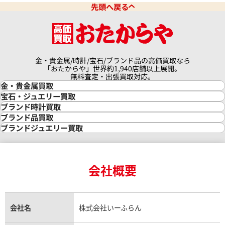
先頭へ戻る
金・貴金属/時計/宝石/ブランド品の高価買取なら
「おたからや」世界約1,940店舗以上展開。
無料査定・出張買取対応。
金・貴金属買取
金買取
宝石・ジュエリー買取
金の相場価格情報
宝石・ジュエリー買取
ブランド時計買取
金の参考買取価格一覧
ダイヤモンド買取
時計買取
ブランド品買取
インゴット買取
ダイヤモンド・宝石の参考価格一覧
ロレックス買取
ブランド買取
ブランドジュエリー買取
インゴットの相場価格情報
リング・結婚指輪買取
ロレックス デイトナ買取
ルイ・ヴィトン買取
カルティエ買取
24金買取
エメラルド買取
ロレックス サブマリーナー買取
ルイ・ヴィトン買取の参考価格一覧
ティファニー買取
24金の相場価格情報
サファイア買取
ロレックス GMTマスター買取
エルメス買取
ブルガリ買取
18金買取
ルビー買取
ロレックス エクスプローラー買取
会社概要
エルメス バーキン買取
ヴァンクリーフ＆アーペル買取
18金の相場価格情報
ヒスイ買取
ロレックス デイトジャスト買取
エルメス ケリー買取
ハリーウィンストン買取
金のアクセサリー買取
オパール買取
ロレックス 買取の参考価格一覧
エルメス買取の参考価格一覧
クロムハーツ買取
金貨買取
トパーズ買取
パテック フィリップ買取
シャネル買取
フレッド買取
貴金属買取
タンザナイト買取
パテック フィリップノーチラス買取
シャネル マトラッセ買取
ショーメ買取
会社名
株式会社いーふらん
プラチナ買取
アメジスト買取
オーデマ ピゲ買取
シャネル買取の参考価格一覧
ショパール買取