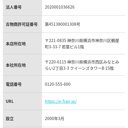
銀・シルバー買取
パライバトルマリン買取
オーデマ ピゲ ロイヤルオーク買取
ディオール買取
タサキ買取
パラジウム買取
キャッツアイ買取
ヴァシュロン・コンスタンタン買取
セリーヌ買取
法人番号
2020001036626
ダミアーニ買取
アレキサンドライト買取
A.ランゲ&ゾーネ買取
フェンディ買取
ピアジェ買取
ガーネット買取
ブレゲ買取
グッチ買取
ブシュロン買取
アクアマリン買取
オメガ買取
プラダ買取
古物商許可証番号
第451380001308号
モーブッサン買取
ウブロ買取
ミキモト買取
IWC買取
グラフ買取
〒221-0835 神奈川県横浜市神奈川区鶴屋
カルティエ買取
本店所在地
フランク ミュラー買取
町3-33-7 若葉ビル1階
リシャール・ミル買取
タグ・ホイヤー買取
〒220-6115 神奈川県横浜市西区みなとみ
パネライ買取
本社所在地
らい2丁目3-3 クイーンズタワーB 15階
チューダー（チュードル）買取
電話番号
0120-555-600
URL
https://e-fran.jp/
設立
2000年3月