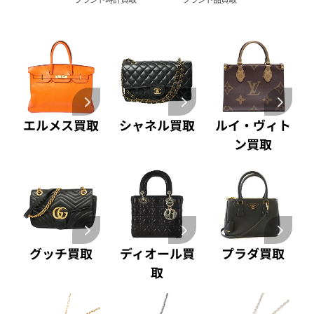
A. ランゲ&
Pt1000 買取
ゾーネ 買取
Pt950 買取
パネライ 買取
Pt900 買取
ブルガリ 買取
Pt850 買取
フランク ミュラー 買取
Pt&Pm 買取
IWC 買取
銀･シルバー 買取
買取可能な商品をもっと見る
パラジウム 買取
エルメス買取
シャネル買取
ルイ・ヴィト
ン買取
グッチ買取
ディオール買
プラダ買取
取