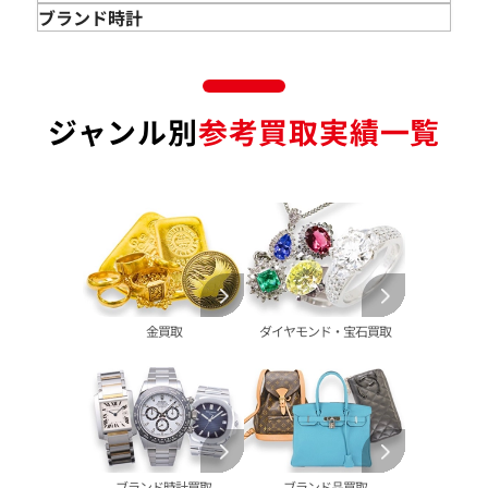
金のアクセサリー 買取
ダイヤモンド 買取
バッグ･小物 買取
ブランド時計
金のリング 買取
エメラルド 買取
エルメス買取
ブランド時計 買取
金のネックレス 買取
ルビー 買取
シャネル買取
ロレックス 買取
金のブレスレット 買取
サファイア 買取
ルイ･ヴィトン 買取
パテック
ジャンル別
参考買取実績一覧
フィリップ 買取
金のブローチ 買取
オパール 買取
カルティエ 買取
オーデマピゲ 買取
金のペンダントトップ 買取
トルマリン 買取
ティファニー 買取
カルティエ 買取
金の仏像 買取
翡翠 買取
ブルガリ 買取
エルメス 買取
金杯 買取
パライバトルマリン 買取
ハリー･ウィンストン 買取
シャネル 買取
金歯 買取
パール 買取
ヴァンクリーフ&
アーペル 買取
オメガ 買取
金貨･銀貨 買取
グッチ 買取
タグ・ホイヤー 買取
大判･小判 買取
ブシュロン 買取
ブレゲ 買取
イエローゴールド 買取
金買取
ダイヤモンド・宝石買取
ミキモト 買取
リシャール・ミル
ピンクゴールド 買取
買取
ショーメ 買取
ホワイトゴールド 買取
ブライトリング
買取可能な商品をもっと見る
金コンビ 買取
買取
プラチナ 買取
ヴァシュロン・コンスタンタン 買取
プラチナインゴット 買取
ブランド時計買取
ブランド品買取