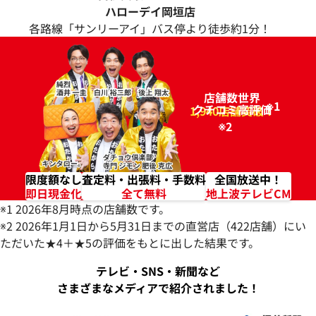
ハローデイ岡垣店
各路線「サンリーアイ」バス停より徒歩約1分！
店舗数世界
※1
クチコミ高評価
96.2%
1,940店舗突破！
※2
限度額なし
査定料・出張料・手数料
全国放送中！
即日現金化
全て無料
地上波テレビCM
※1 2026年8月時点の店舗数です。
※2 2026年1月1日から5月31日までの直営店（422店舗）にい
ただいた★4＋★5の評価をもとに出した結果です。
テレビ・SNS・新聞など
さまざまなメディアで紹介されました！