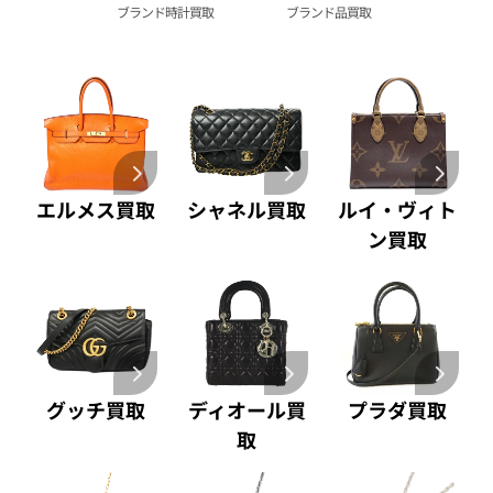
ブランド時計買取
ブランド品買取
A. ランゲ&
Pt1000 買取
ゾーネ 買取
Pt950 買取
パネライ 買取
Pt900 買取
ブルガリ 買取
Pt850 買取
フランク ミュラー 買取
Pt&Pm 買取
IWC 買取
銀･シルバー 買取
買取可能な商品をもっと見る
パラジウム 買取
エルメス買取
シャネル買取
ルイ・ヴィト
ン買取
グッチ買取
ディオール買
プラダ買取
取