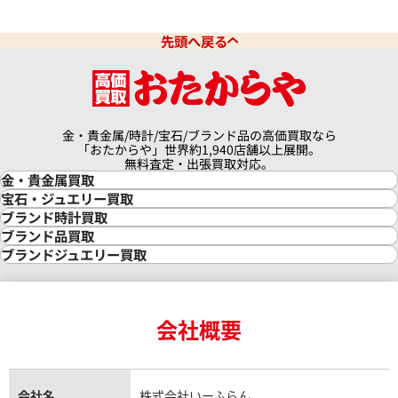
先頭へ戻る
金・貴金属/時計/宝石/ブランド品の高価買取なら
「おたからや」世界約1,940店舗以上展開。
無料査定・出張買取対応。
金・貴金属買取
金買取
宝石・ジュエリー買取
金の相場価格情報
宝石・ジュエリー買取
ブランド時計買取
金の参考買取価格一覧
ダイヤモンド買取
時計買取
ブランド品買取
インゴット買取
ダイヤモンド・宝石の参考価格一覧
ロレックス買取
ブランド買取
ブランドジュエリー買取
インゴットの相場価格情報
リング・結婚指輪買取
ロレックス デイトナ買取
ルイ・ヴィトン買取
カルティエ買取
24金買取
エメラルド買取
ロレックス サブマリーナー買取
ルイ・ヴィトン買取の参考価格一覧
ティファニー買取
24金の相場価格情報
サファイア買取
ロレックス GMTマスター買取
エルメス買取
ブルガリ買取
18金買取
ルビー買取
ロレックス エクスプローラー買取
会社概要
エルメス バーキン買取
ヴァンクリーフ＆アーペル買取
18金の相場価格情報
ヒスイ買取
ロレックス デイトジャスト買取
エルメス ケリー買取
ハリーウィンストン買取
金のアクセサリー買取
オパール買取
ロレックス 買取の参考価格一覧
エルメス買取の参考価格一覧
クロムハーツ買取
金貨買取
トパーズ買取
パテック フィリップ買取
シャネル買取
フレッド買取
貴金属買取
タンザナイト買取
パテック フィリップノーチラス買取
シャネル マトラッセ買取
ショーメ買取
会社名
株式会社いーふらん