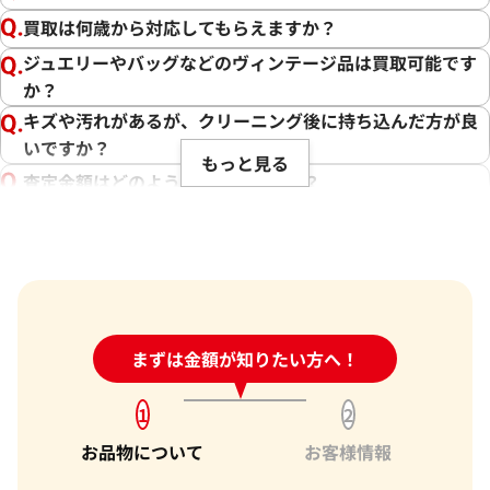
することです。そのためには、最新の市場相場をしっかりと把
買取は何歳から対応してもらえますか？
握し、お客様に最適な価格をお伝えすることが不可欠です。弊
ジュエリーやバッグなどのヴィンテージ品は買取可能です
社では、ブランド品の状態や付属品、為替の変動、生産数等
か？
を考慮し、できる限りの価格でお取引させていただくことを
心がけております。さらに、弊社の強みである、海外への販路
キズや汚れがあるが、クリーニング後に持ち込んだ方が良
やキャンペーン、世界約1,940店舗以上という点から、高価買
いですか？
もっと見る
取を実現しています。
査定金額はどのように決まりますか？
電話での査定金額と、買取金額が変わることはあります
その中で、お客様にとって最良の結果をご提供できたことは、
か？
私たち共の励みとなります。また、お客様の信頼を第一に考え
買取を提供しております。お客様からの感謝の言葉をいただけ
売却するか悩んでいるのですが、査定だけお願いできます
ることが、私たちにとって何よりの励みです。お客様からいた
か？
だいた信頼を裏切らないよう、今後もサービスの向上に努
1点からでも査定できますか？
め、さらに多くのお客様にご満足いただけるよう精進してま
24時間受付中!
まずは金額が知りたい方へ！
問い合わせフォーム
いります。バッグ以外にも貴金属や時計などのご売却をお考え
の際は、ぜひ「おたからや」をご利用ください。お客様の大
1
2
切なお品物を最良の価格でお取引できるよう、査定員一同、
お品物について
お客様情報
ご満足いただける買取を提供してまいります。