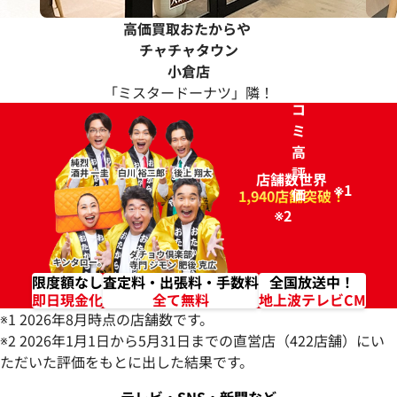
高価買取おたからや
チャチャタウン
ク
小倉店
チ
「ミスタードーナツ」隣！
コ
ミ
高
評
店舗数世界
※1
価
96.2%
1,940店舗突破！
※2
限度額なし
査定料・出張料・手数料
全国放送中！
即日現金化
全て無料
地上波テレビCM
※1 2026年8月時点の店舗数です。
※2 2026年1月1日から5月31日までの直営店（422店舗）にい
ただいた評価をもとに出した結果です。