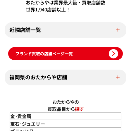
おたからやは業界最大級・買取店舗数
世界1,940店舗以上！
近隣店舗一覧
ブランド買取の店舗ページ一覧
福岡県のおたからや店舗
おたからやの
買取品目から
探す
金･貴金属
金 買取
宝石･ジュエリー