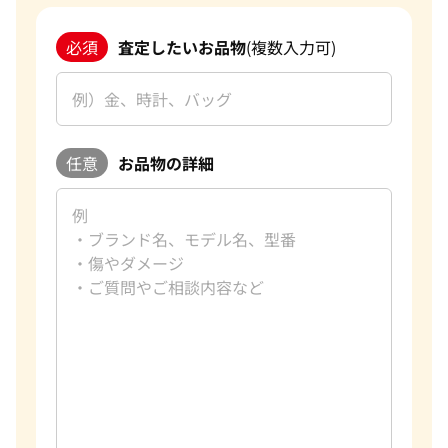
改めて、この度はご利用いただき、誠にありがとうございまし
た。お客様のまたのご利用を心よりお待ち申し上げておりま
必須
査定したいお品物
(複数入力可)
す。
おたからやのブランド買取査定
ブランド品買取専門査定員
趣味
ゴルフ
好きな言葉
理路整然
任意
お品物の詳細
好きなブランド
カルティエ
過去の買取品例
バーキン マトラッセ
おたからやでは、毎日数千点のブランド品の査定をしており
ます。私たちは海外にも販路を持っており、世界基準での査定
が可能になっています。また現在は円安のため海外に販売する
ことで従来よりも高値でお買取をすることができ、お客様に
満足していただける自信があります。おたからやでは、新品未
使用のモノだけでなく、昔に購入したお品物や傷やほつれが
あるものなどもお買取をしております。 実際に、10年以上前
に購入したお品物が購入した時よりも高額でお買取できたこ
ともたくさんあります。ご自宅に眠っているお品物がございま