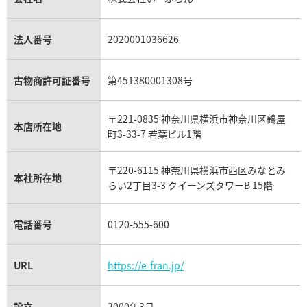
プラチナ買取
アメジスト買取
オーデマ ピゲ買取
シャネル買取の参考価格一覧
ショパール買取
銀・シルバー買取
パライバトルマリン買取
オーデマ ピゲ ロイヤルオーク買取
ディオール買取
タサキ買取
パラジウム買取
キャッツアイ買取
ヴァシュロン・コンスタンタン買取
セリーヌ買取
法人番号
2020001036626
ダミアーニ買取
アレキサンドライト買取
A.ランゲ&ゾーネ買取
フェンディ買取
ピアジェ買取
ガーネット買取
ブレゲ買取
グッチ買取
ブシュロン買取
アクアマリン買取
オメガ買取
プラダ買取
古物商許可証番号
第451380001308号
モーブッサン買取
ウブロ買取
ミキモト買取
IWC買取
グラフ買取
〒221-0835 神奈川県横浜市神奈川区鶴屋
カルティエ買取
本店所在地
フランク ミュラー買取
町3-33-7 若葉ビル1階
リシャール・ミル買取
タグ・ホイヤー買取
〒220-6115 神奈川県横浜市西区みなとみ
パネライ買取
本社所在地
らい2丁目3-3 クイーンズタワーB 15階
チューダー（チュードル）買取
電話番号
0120-555-600
URL
https://e-fran.jp/
設立
2000年3月