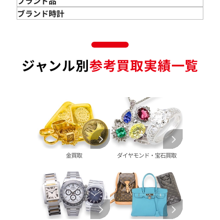
金のインゴット 買取
宝石･ジュエリー買取
ブランド品
金のアクセサリー 買取
ダイヤモンド 買取
バッグ･小物 買取
ブランド時計
金のリング 買取
エメラルド 買取
エルメス買取
ブランド時計 買取
金のネックレス 買取
ルビー 買取
シャネル買取
ロレックス 買取
金のブレスレット 買取
サファイア 買取
ルイ･ヴィトン 買取
パテック
ジャンル別
参考買取実績一覧
フィリップ 買取
金のブローチ 買取
オパール 買取
カルティエ 買取
オーデマピゲ 買取
金のペンダントトップ 買取
トルマリン 買取
ティファニー 買取
カルティエ 買取
金の仏像 買取
翡翠 買取
ブルガリ 買取
エルメス 買取
金杯 買取
パライバトルマリン 買取
ハリー･ウィンストン 買取
シャネル 買取
金歯 買取
パール 買取
ヴァンクリーフ&
アーペル 買取
オメガ 買取
金貨･銀貨 買取
グッチ 買取
タグ・ホイヤー 買取
大判･小判 買取
ブシュロン 買取
ブレゲ 買取
イエローゴールド 買取
金買取
ダイヤモンド・宝石買取
ミキモト 買取
リシャール・ミル
ピンクゴールド 買取
買取
ショーメ 買取
ホワイトゴールド 買取
ブライトリング
買取可能な商品をもっと見る
金コンビ 買取
買取
プラチナ 買取
ヴァシュロン・コンスタンタン 買取
プラチナインゴット 買取