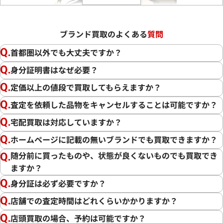
ブランド買取のよくある
質問
首都圏以外でも大丈夫ですか？
身分証明書はなぜ必要？
定価以上の値段で買取してもらえますか？
査定を依頼した品物をキャンセルすることは可能ですか？
宅配買取は対応していますか？
ホームページに記載の無いブランドでも買取できますか？
随分前に買ったものや、状態が良くないものでも買取でき
ますか？
この度は「おたからや」をご利用いただき誠にありがとうご
ざいました。また、お客様の貴重なブランド品をご満足いた
身分証は必ず必要ですか？
だけた形でご売却いただけましたこと、大変嬉しく思います。
店舗での査定時間はどれくらいかかりますか？
私たちの目標は、常にお客様にご満足いただける買取を提供
店頭買取の場合、予約は可能ですか？