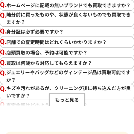
ホームページに記載の無いブランドでも買取できますか？
随分前に買ったものや、状態が良くないものでも買取でき
ますか？
この度は「おたからや」をご利用いただき誠にありがとうご
ざいました。また、お客様の貴重なブランド品をご満足いた
身分証は必ず必要ですか？
だけた形でご売却いただけましたこと、大変嬉しく思います。
店舗での査定時間はどれくらいかかりますか？
私たちの目標は、常にお客様にご満足いただける買取を提供
店頭買取の場合、予約は可能ですか？
することです。そのためには、最新の市場相場をしっかりと把
買取は何歳から対応してもらえますか？
握し、お客様に最適な価格をお伝えすることが不可欠です。弊
ジュエリーやバッグなどのヴィンテージ品は買取可能です
社では、ブランド品の状態や付属品、為替の変動、生産数等
か？
を考慮し、できる限りの価格でお取引させていただくことを
心がけております。さらに、弊社の強みである、海外への販路
キズや汚れがあるが、クリーニング後に持ち込んだ方が良
やキャンペーン、世界約1,940店舗以上という点から、高価買
いですか？
もっと見る
取を実現しています。
査定金額はどのように決まりますか？
電話での査定金額と、買取金額が変わることはあります
その中で、お客様にとって最良の結果をご提供できたことは、
か？
私たち共の励みとなります。また、お客様の信頼を第一に考え
買取を提供しております。お客様からの感謝の言葉をいただけ
売却するか悩んでいるのですが、査定だけお願いできます