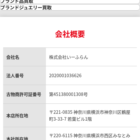
時計買取
ブランド品買取
インゴット買取
ダイヤモンド・宝石の参考価格一覧
ロレックス買取
ブランド買取
ブランドジュエリー買取
インゴットの相場価格情報
リング・結婚指輪買取
ロレックス デイトナ買取
ルイ・ヴィトン買取
カルティエ買取
24金買取
エメラルド買取
ロレックス サブマリーナー買取
ルイ・ヴィトン買取の参考価格一覧
ティファニー買取
24金の相場価格情報
サファイア買取
ロレックス GMTマスター買取
エルメス買取
ブルガリ買取
18金買取
ルビー買取
ロレックス エクスプローラー買取
会社概要
エルメス バーキン買取
ヴァンクリーフ＆アーペル買取
18金の相場価格情報
ヒスイ買取
ロレックス デイトジャスト買取
エルメス ケリー買取
ハリーウィンストン買取
金のアクセサリー買取
オパール買取
ロレックス 買取の参考価格一覧
エルメス買取の参考価格一覧
クロムハーツ買取
金貨買取
トパーズ買取
パテック フィリップ買取
シャネル買取
フレッド買取
貴金属買取
タンザナイト買取
パテック フィリップノーチラス買取
シャネル マトラッセ買取
ショーメ買取
会社名
株式会社いーふらん
プラチナ買取
アメジスト買取
オーデマ ピゲ買取
シャネル買取の参考価格一覧
ショパール買取
銀・シルバー買取
パライバトルマリン買取
オーデマ ピゲ ロイヤルオーク買取
ディオール買取
タサキ買取
パラジウム買取
キャッツアイ買取
ヴァシュロン・コンスタンタン買取
セリーヌ買取
法人番号
2020001036626
ダミアーニ買取
アレキサンドライト買取
A.ランゲ&ゾーネ買取
フェンディ買取
ピアジェ買取
ガーネット買取
ブレゲ買取
グッチ買取
ブシュロン買取
アクアマリン買取
オメガ買取
プラダ買取
古物商許可証番号
第451380001308号
モーブッサン買取
ウブロ買取
ミキモト買取
IWC買取
グラフ買取
〒221-0835 神奈川県横浜市神奈川区鶴屋
カルティエ買取
本店所在地
フランク ミュラー買取
町3-33-7 若葉ビル1階
リシャール・ミル買取
タグ・ホイヤー買取
〒220-6115 神奈川県横浜市西区みなとみ
パネライ買取
本社所在地