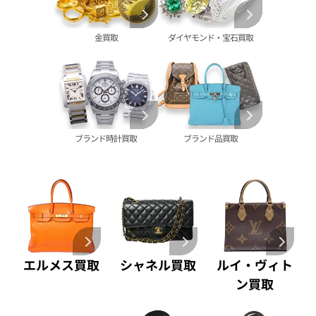
グッチ 買取
タグ・ホイヤー 買取
大判･小判 買取
ブシュロン 買取
ブレゲ 買取
イエローゴールド 買取
金買取
ダイヤモンド・宝石買取
ミキモト 買取
リシャール・ミル
ピンクゴールド 買取
買取
ショーメ 買取
ホワイトゴールド 買取
ブライトリング
買取可能な商品をもっと見る
金コンビ 買取
買取
プラチナ 買取
ヴァシュロン・コンスタンタン 買取
プラチナインゴット 買取
ブランド時計買取
ブランド品買取
A. ランゲ&
Pt1000 買取
ゾーネ 買取
Pt950 買取
パネライ 買取
Pt900 買取
ブルガリ 買取
Pt850 買取
フランク ミュラー 買取
Pt&Pm 買取
IWC 買取
銀･シルバー 買取
買取可能な商品をもっと見る
パラジウム 買取
エルメス買取
シャネル買取
ルイ・ヴィト
ン買取