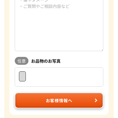
が可能になっています。また現在は円安のため海外に販売する
ことで従来よりも高値でお買取をすることができ、お客様に
満足していただける自信があります。おたからやでは、新品未
使用のモノだけでなく、昔に購入したお品物や傷やほつれが
あるものなどもお買取をしております。 実際に、10年以上前
に購入したお品物が購入した時よりも高額でお買取できたこ
ともたくさんあります。ご自宅に眠っているお品物がございま
したら是非一度おたからやへご相談ください。
任意
お品物のお写真
お客様情報へ