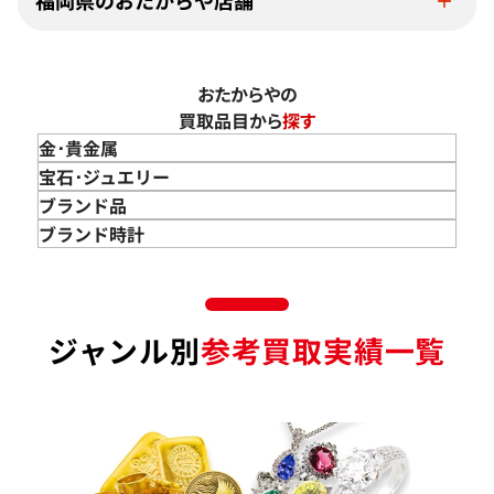
おたからやの
買取品目から
探す
金･貴金属
金 買取
宝石･ジュエリー
金のインゴット 買取
宝石･ジュエリー買取
ブランド品
金のアクセサリー 買取
ダイヤモンド 買取
バッグ･小物 買取
ブランド時計
金のリング 買取
エメラルド 買取
エルメス買取
ブランド時計 買取
金のネックレス 買取
ルビー 買取
シャネル買取
ロレックス 買取
金のブレスレット 買取
サファイア 買取
ルイ･ヴィトン 買取
パテック
ジャンル別
参考買取実績一覧
フィリップ 買取
金のブローチ 買取
オパール 買取
カルティエ 買取
オーデマピゲ 買取
金のペンダントトップ 買取
トルマリン 買取
ティファニー 買取
カルティエ 買取
金の仏像 買取
翡翠 買取
ブルガリ 買取
エルメス 買取
金杯 買取
パライバトルマリン 買取
ハリー･ウィンストン 買取
シャネル 買取
金歯 買取
パール 買取
ヴァンクリーフ&
アーペル 買取
オメガ 買取
金貨･銀貨 買取