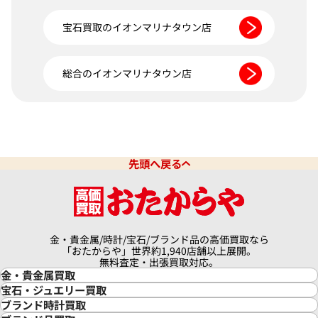
宝石買取のイオンマリナタウン店
総合のイオンマリナタウン店
先頭へ戻る
金・貴金属/時計/宝石/ブランド品の高価買取なら
「おたからや」世界約1,940店舗以上展開。
無料査定・出張買取対応。
金・貴金属買取
金買取
宝石・ジュエリー買取
金の相場価格情報
宝石・ジュエリー買取
ブランド時計買取
金の参考買取価格一覧
ダイヤモンド買取