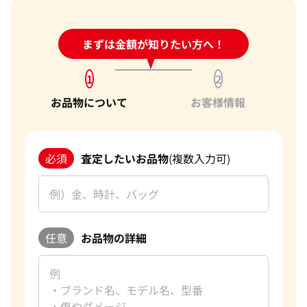
ることが、私たちにとって何よりの励みです。お客様からいた
か？
だいた信頼を裏切らないよう、今後もサービスの向上に努
1点からでも査定できますか？
め、さらに多くのお客様にご満足いただけるよう精進してま
24時間受付中!
まずは金額が知りたい方へ！
問い合わせフォーム
いります。バッグ以外にも貴金属や時計などのご売却をお考え
の際は、ぜひ「おたからや」をご利用ください。お客様の大
1
2
切なお品物を最良の価格でお取引できるよう、査定員一同、
お品物について
お客様情報
ご満足いただける買取を提供してまいります。
改めて、この度はご利用いただき、誠にありがとうございまし
た。お客様のまたのご利用を心よりお待ち申し上げておりま
必須
査定したいお品物
(複数入力可)
す。
おたからやのブランド買取査定
ブランド品買取専門査定員
趣味
ゴルフ
好きな言葉
理路整然
任意
お品物の詳細
好きなブランド
カルティエ
過去の買取品例
バーキン マトラッセ
おたからやでは、毎日数千点のブランド品の査定をしており
ます。私たちは海外にも販路を持っており、世界基準での査定