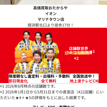
高価買取おたからや
イオン
マリナタウン店
姪浜駅北口より徒歩17分！
店舗数世界
※1
クチコミ高評価
96.2%
1,940店舗突破！
※2
限度額なし
査定料・出張料・手数料
全国放送中！
即日現金化
全て無料
地上波テレビCM
※1 2026年8月時点の店舗数です。
※2 2026年1月1日から5月31日までの直営店（422店舗）にい
ただいた★4＋★5の評価をもとに出した結果です。