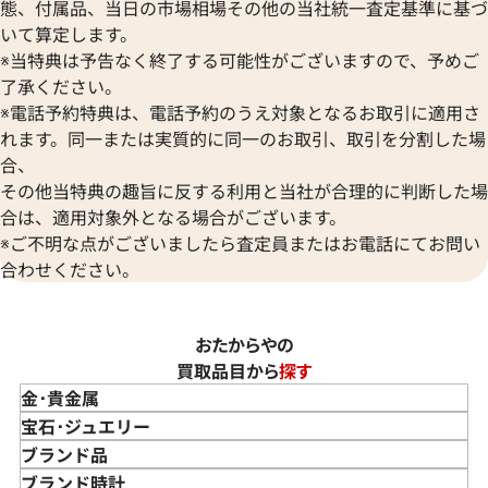
態、付属品、当日の市場相場その他の当社統一査定基準に基づ
いて算定します。
※当特典は予告なく終了する可能性がございますので、予めご
了承ください。
※電話予約特典は、電話予約のうえ対象となるお取引に適用さ
れます。同一または実質的に同一のお取引、取引を分割した場
合、
その他当特典の趣旨に反する利用と当社が合理的に判断した場
合は、適用対象外となる場合がございます。
※ご不明な点がございましたら査定員またはお電話にてお問い
合わせください。
おたからやの
買取品目から
探す
金･貴金属
金 買取
宝石･ジュエリー
金のインゴット 買取
宝石･ジュエリー買取
ブランド品
金のアクセサリー 買取
ダイヤモンド 買取
バッグ･小物 買取
ブランド時計