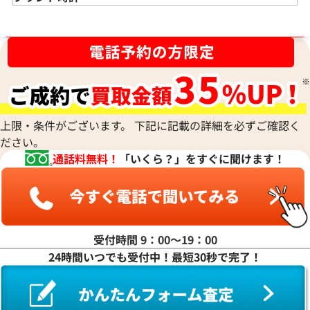
金のリング 買取
エメラルド 買取
エルメス買取
ブランド時計 買取
ブランド品買取強化中！売るなら今！
金のネックレス 買取
ルビー 買取
シャネル買取
ロレックス 買取
金のブレスレット 買取
サファイア 買取
ルイ･ヴィトン 買取
パテック
フィリップ 買取
金のブローチ 買取
オパール 買取
カルティエ 買取
オーデマピゲ 買取
金のペンダントトップ 買取
トルマリン 買取
ティファニー 買取
カルティエ 買取
金の仏像 買取
翡翠 買取
ブルガリ 買取
エルメス 買取
金杯 買取
パライバトルマリン 買取
ハリー･ウィンストン 買取
上限・条件がございます。 下記に記載の詳細を必ずご確認く
シャネル 買取
金歯 買取
パール 買取
ヴァンクリーフ&
ださい。
アーペル 買取
オメガ 買取
金貨･銀貨 買取
通話料無料！
「いくら？」をすぐに聞けます！
グッチ 買取
タグ・ホイヤー 買取
大判･小判 買取
ブシュロン 買取
ブレゲ 買取
イエローゴールド 買取
ミキモト 買取
リシャール・ミル
ピンクゴールド 買取
買取
ショーメ 買取
ホワイトゴールド 買取
受付時間 9：00〜19：00
ブライトリング
買取可能な商品をもっと見る
金コンビ 買取
24時間いつでも受付中！最短30秒で完了！
買取
プラチナ 買取
ヴァシュロン・コンスタンタン 買取
プラチナインゴット 買取
A. ランゲ&
Pt1000 買取