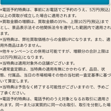
ゾーネ 買取
Pt950 買取
パネライ 買取
※電話予約特典は、事前にお電話でご予約のうえ、5万円(税込)
Pt900 買取
ブルガリ 買取
以上の買取が成立した場合に適用されます。
Pt850 買取
フランク ミュラー 買取
※買取金額の増額は、買取金額の35％、上限10万円(税込)まで
Pt&Pm 買取
IWC 買取
とし、景品表示法その他関係法令を遵守した範囲内で適用され
銀･シルバー 買取
ます。
買取可能な商品をもっと見る
パラジウム 買取
※当特典は、弊社買取価格からの金額UPになります。また、適
用外商品はありません。
※他キャンペーンとの併用は可能ですが、増額分の合計上限は
10万円(税込)となります。
※当特典は適用対象外の店舗がございます。
※通常査定額は、当特典の適用有無にかかわらず、品目、状
態、付属品、当日の市場相場その他の当社統一査定基準に基づ
いて算定します。
※当特典は予告なく終了する可能性がございますので、予めご
了承ください。
※電話予約特典は、電話予約のうえ対象となるお取引に適用さ
れます。同一または実質的に同一のお取引、取引を分割した場
合、