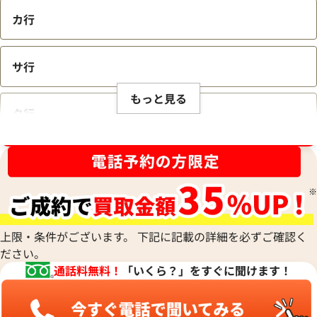
カ行
サ行
もっと見る
タ行
ブランド品買取強化中！売るなら今！
ナ行
ハ行
上限・条件がございます。 下記に記載の詳細を必ずご確認く
ださい。
マ行
通話料無料！
「いくら？」をすぐに聞けます！
ヤ行