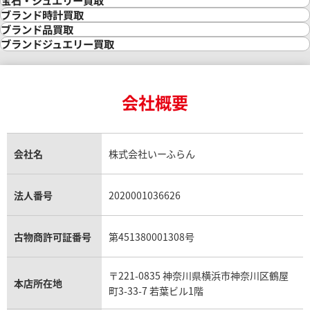
宝石・ジュエリー買取
金の相場価格情報
宝石・ジュエリー買取
ブランド時計買取
金の参考買取価格一覧
ダイヤモンド買取
時計買取
ブランド品買取
インゴット買取
ダイヤモンド・宝石の参考価格一覧
ロレックス買取
ブランド買取
ブランドジュエリー買取
インゴットの相場価格情報
リング・結婚指輪買取
ロレックス デイトナ買取
ルイ・ヴィトン買取
カルティエ買取
24金買取
エメラルド買取
ロレックス サブマリーナー買取
ルイ・ヴィトン買取の参考価格一覧
ティファニー買取
24金の相場価格情報
サファイア買取
ロレックス GMTマスター買取
エルメス買取
ブルガリ買取
18金買取
ルビー買取
ロレックス エクスプローラー買取
会社概要
エルメス バーキン買取
ヴァンクリーフ＆アーペル買取
18金の相場価格情報
ヒスイ買取
ロレックス デイトジャスト買取
エルメス ケリー買取
ハリーウィンストン買取
金のアクセサリー買取
オパール買取
ロレックス 買取の参考価格一覧
エルメス買取の参考価格一覧
クロムハーツ買取
金貨買取
トパーズ買取
パテック フィリップ買取
シャネル買取
フレッド買取
貴金属買取
タンザナイト買取
パテック フィリップノーチラス買取
シャネル マトラッセ買取
ショーメ買取
会社名
株式会社いーふらん
プラチナ買取
アメジスト買取
オーデマ ピゲ買取
シャネル買取の参考価格一覧
ショパール買取
銀・シルバー買取
パライバトルマリン買取
オーデマ ピゲ ロイヤルオーク買取
ディオール買取
タサキ買取
パラジウム買取
キャッツアイ買取
ヴァシュロン・コンスタンタン買取
セリーヌ買取
法人番号
2020001036626
ダミアーニ買取
アレキサンドライト買取
A.ランゲ&ゾーネ買取
フェンディ買取
ピアジェ買取
ガーネット買取
ブレゲ買取
グッチ買取
ブシュロン買取
アクアマリン買取
オメガ買取
プラダ買取
古物商許可証番号
第451380001308号
モーブッサン買取
ウブロ買取
ミキモト買取
IWC買取
グラフ買取
〒221-0835 神奈川県横浜市神奈川区鶴屋
カルティエ買取
本店所在地
フランク ミュラー買取
町3-33-7 若葉ビル1階
リシャール・ミル買取