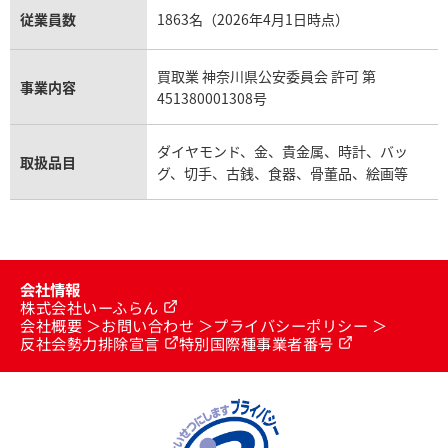
従業員数
1863名（2026年4月1日時点）
買取業 神奈川県公安委員会 許可 第
事業内容
451380001308号
ダイヤモンド、金、貴金属、時計、バッ
取扱品目
グ、切手、古銭、食器、骨董品、絵画等
会社情報
株式会社いーふらん
会社概要
お問い合わせ
プライバシーポリシー
反社会勢力排除宣言
特別国際種事業者番号