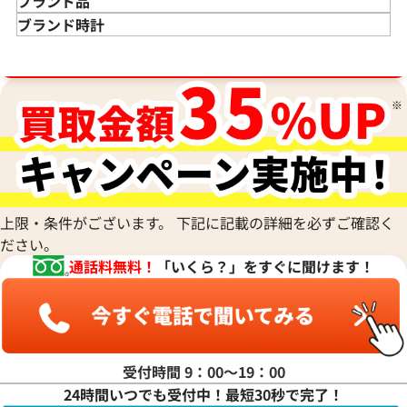
ブランド品
金のアクセサリー 買取
ダイヤモンド 買取
バッグ･小物 買取
ブランド時計
金のリング 買取
エメラルド 買取
エルメス買取
ブランド時計 買取
ブランド品買取強化中！売るなら今！
金のネックレス 買取
ルビー 買取
シャネル買取
ロレックス 買取
金のブレスレット 買取
サファイア 買取
ルイ･ヴィトン 買取
パテック
フィリップ 買取
金のブローチ 買取
オパール 買取
カルティエ 買取
オーデマピゲ 買取
金のペンダントトップ 買取
トルマリン 買取
ティファニー 買取
カルティエ 買取
金の仏像 買取
翡翠 買取
ブルガリ 買取
エルメス 買取
金杯 買取
パライバトルマリン 買取
ハリー･ウィンストン 買取
シャネル 買取
金歯 買取
パール 買取
ヴァンクリーフ&
上限・条件がございます。 下記に記載の詳細を必ずご確認く
アーペル 買取
オメガ 買取
金貨･銀貨 買取
ださい。
グッチ 買取
タグ・ホイヤー 買取
大判･小判 買取
通話料無料！
「いくら？」をすぐに聞けます！
ブシュロン 買取
ブレゲ 買取
イエローゴールド 買取
ミキモト 買取
リシャール・ミル
ピンクゴールド 買取
買取
ショーメ 買取
ホワイトゴールド 買取
ブライトリング
買取可能な商品をもっと見る
金コンビ 買取
受付時間 9：00〜19：00
買取
プラチナ 買取
24時間いつでも受付中！最短30秒で完了！
ヴァシュロン・コンスタンタン 買取
プラチナインゴット 買取