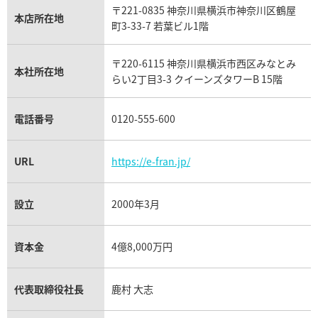
〒221-0835 神奈川県横浜市神奈川区鶴屋
カルティエ買取
本店所在地
フランク ミュラー買取
町3-33-7 若葉ビル1階
リシャール・ミル買取
タグ・ホイヤー買取
〒220-6115 神奈川県横浜市西区みなとみ
パネライ買取
本社所在地
らい2丁目3-3 クイーンズタワーB 15階
チューダー（チュードル）買取
電話番号
0120-555-600
URL
https://e-fran.jp/
設立
2000年3月
資本金
4億8,000万円
代表取締役社長
鹿村 大志