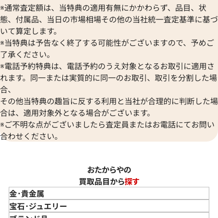
※通常査定額は、当特典の適用有無にかかわらず、品目、状
態、付属品、当日の市場相場その他の当社統一査定基準に基づ
いて算定します。
※当特典は予告なく終了する可能性がございますので、予めご
了承ください。
※電話予約特典は、電話予約のうえ対象となるお取引に適用さ
れます。同一または実質的に同一のお取引、取引を分割した場
合、
その他当特典の趣旨に反する利用と当社が合理的に判断した場
合は、適用対象外となる場合がございます。
※ご不明な点がございましたら査定員またはお電話にてお問い
合わせください。
おたからやの
買取品目から
探す
金･貴金属
金 買取
宝石･ジュエリー
金のインゴット 買取
宝石･ジュエリー買取