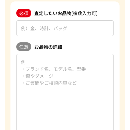
必須
査定したいお品物
(複数入力可)
任意
お品物の詳細