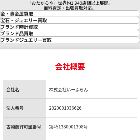
「おたからや」世界約1,940店舗以上展開。
無料査定・出張買取対応。
金・貴金属買取
金買取
宝石・ジュエリー買取
金の相場価格情報
宝石・ジュエリー買取
ブランド時計買取
金の参考買取価格一覧
ダイヤモンド買取
時計買取
ブランド品買取
インゴット買取
ダイヤモンド・宝石の参考価格一覧
ロレックス買取
ブランド買取
ブランドジュエリー買取
インゴットの相場価格情報
リング・結婚指輪買取
ロレックス デイトナ買取
ルイ・ヴィトン買取
カルティエ買取
24金買取
エメラルド買取
ロレックス サブマリーナー買取
ルイ・ヴィトン買取の参考価格一覧
ティファニー買取
24金の相場価格情報
サファイア買取
ロレックス GMTマスター買取
エルメス買取
ブルガリ買取
18金買取
ルビー買取
ロレックス エクスプローラー買取
会社概要
エルメス バーキン買取
ヴァンクリーフ＆アーペル買取
18金の相場価格情報
ヒスイ買取
ロレックス デイトジャスト買取
エルメス ケリー買取
ハリーウィンストン買取
金のアクセサリー買取
オパール買取
ロレックス 買取の参考価格一覧
エルメス買取の参考価格一覧
クロムハーツ買取
金貨買取
トパーズ買取
パテック フィリップ買取
シャネル買取
フレッド買取
貴金属買取
タンザナイト買取
パテック フィリップノーチラス買取
シャネル マトラッセ買取
ショーメ買取
会社名
株式会社いーふらん
プラチナ買取
アメジスト買取
オーデマ ピゲ買取
シャネル買取の参考価格一覧
ショパール買取
銀・シルバー買取
パライバトルマリン買取
オーデマ ピゲ ロイヤルオーク買取
ディオール買取
タサキ買取
パラジウム買取
キャッツアイ買取
ヴァシュロン・コンスタンタン買取
セリーヌ買取
法人番号
2020001036626
ダミアーニ買取
アレキサンドライト買取
A.ランゲ&ゾーネ買取
フェンディ買取
ピアジェ買取
ガーネット買取
ブレゲ買取
グッチ買取
ブシュロン買取
アクアマリン買取
オメガ買取
プラダ買取
古物商許可証番号
第451380001308号
モーブッサン買取
ウブロ買取
ミキモト買取
IWC買取
グラフ買取