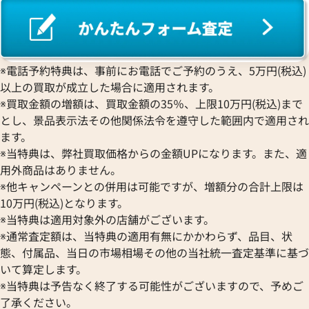
A. ランゲ&
Pt1000 買取
ゾーネ 買取
Pt950 買取
パネライ 買取
Pt900 買取
ブルガリ 買取
Pt850 買取
※電話予約特典は、事前にお電話でご予約のうえ、5万円(税込)
フランク ミュラー 買取
Pt&Pm 買取
以上の買取が成立した場合に適用されます。
IWC 買取
銀･シルバー 買取
※買取金額の増額は、買取金額の35％、上限10万円(税込)まで
買取可能な商品をもっと見る
とし、景品表示法その他関係法令を遵守した範囲内で適用され
パラジウム 買取
ます。
※当特典は、弊社買取価格からの金額UPになります。また、適
用外商品はありません。
※他キャンペーンとの併用は可能ですが、増額分の合計上限は
10万円(税込)となります。
※当特典は適用対象外の店舗がございます。
※通常査定額は、当特典の適用有無にかかわらず、品目、状
態、付属品、当日の市場相場その他の当社統一査定基準に基づ
いて算定します。
※当特典は予告なく終了する可能性がございますので、予めご
了承ください。