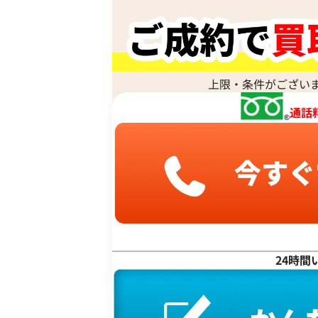
ハ行
マークジェイコブス ハンドバッグ レザ
参考買取価格
上限・条件がござい
ASK
マ行
2022年6月18日時点
通話
ヤ行
ラ行
ワ行
24時間