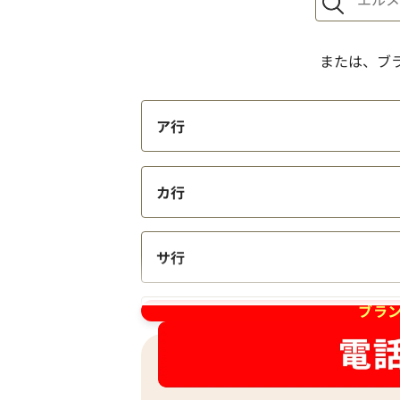
または、ブ
マークジェイコブス トートバッグ キャ
参考買取価格
ア行
13,000
円
2025年4月17日時点
カ行
サ行
ブラ
タ行
ナ行