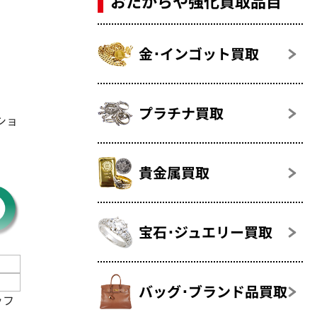
おたからや強化買取品目
金･インゴット買取
プラチナ買取
ショ
貴金属買取
宝石･ジュエリー買取
バッグ･ブランド品買取
ッフ