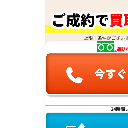
ナ行
ハ行
上限・条件がござい
マ行
通話
ヤ行
ラ行
ワ行
24時間