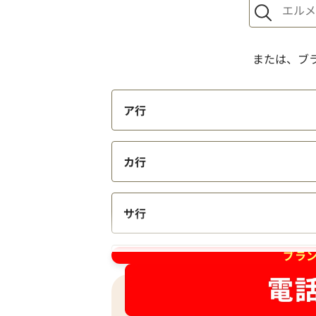
または、ブ
ア行
カ行
サ行
ブラ
タ行