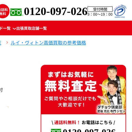
0120-097-026
受付時間
9：00〜19：00
ド一覧
出張買取
店舗一覧
覧
ルイ・ヴィトン高価買取の参考価格
付
\
通話料無料！
お電話はこちら /