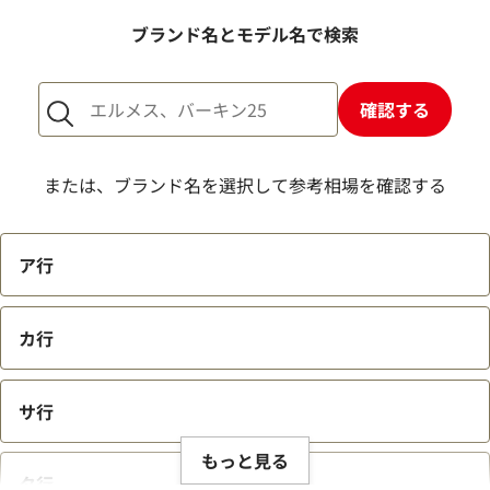
ブランド名とモデル名で検索
確認する
ルイ・ヴィトン スノーカプセルコレクシ
ルイ・ヴィトン モ
ョン ディスカバリーバムバッグPM ボデ
ッグ ウエストバッグ 
または、ブランド名を選択して参考相場を確認する
ィバッグ M21427
参考買取価格
参考買取価格
174,000
円
173,000
円
ア行
2025年8月3日時点
2025年10月28日
カ行
サ行
もっと見る
タ行