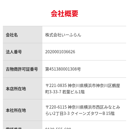
ティファニー買取
24金の相場価格情報
サファイア買取
ロレックス GMTマスター買取
エルメス買取
ブルガリ買取
18金買取
ルビー買取
ロレックス エクスプローラー買取
会社概要
エルメス バーキン買取
ヴァンクリーフ＆アーペル買取
18金の相場価格情報
ヒスイ買取
ロレックス デイトジャスト買取
エルメス ケリー買取
ハリーウィンストン買取
金のアクセサリー買取
オパール買取
ロレックス 買取の参考価格一覧
エルメス買取の参考価格一覧
クロムハーツ買取
金貨買取
トパーズ買取
パテック フィリップ買取
シャネル買取
フレッド買取
貴金属買取
タンザナイト買取
パテック フィリップノーチラス買取
シャネル マトラッセ買取
ショーメ買取
会社名
株式会社いーふらん
プラチナ買取
アメジスト買取
オーデマ ピゲ買取
シャネル買取の参考価格一覧
ショパール買取
銀・シルバー買取
パライバトルマリン買取
オーデマ ピゲ ロイヤルオーク買取
ディオール買取
タサキ買取
パラジウム買取
キャッツアイ買取
ヴァシュロン・コンスタンタン買取
セリーヌ買取
法人番号
2020001036626
ダミアーニ買取
アレキサンドライト買取
A.ランゲ&ゾーネ買取
フェンディ買取
ピアジェ買取
ガーネット買取
ブレゲ買取
グッチ買取
ブシュロン買取
アクアマリン買取
オメガ買取
プラダ買取
古物商許可証番号
第451380001308号
モーブッサン買取
ウブロ買取
ミキモト買取
IWC買取
グラフ買取
〒221-0835 神奈川県横浜市神奈川区鶴屋
カルティエ買取
本店所在地
フランク ミュラー買取
町3-33-7 若葉ビル1階
リシャール・ミル買取
タグ・ホイヤー買取
〒220-6115 神奈川県横浜市西区みなとみ
パネライ買取
本社所在地
らい2丁目3-3 クイーンズタワーB 15階
チューダー（チュードル）買取