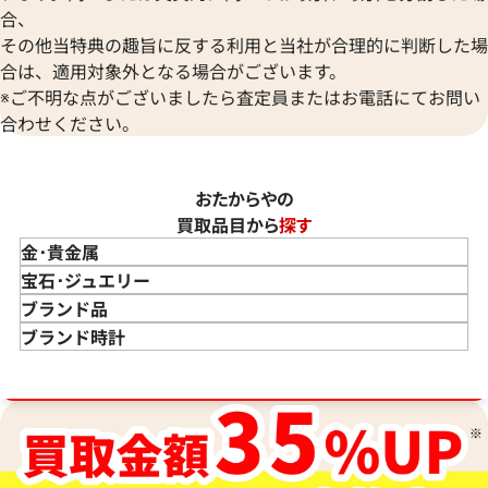
合、
その他当特典の趣旨に反する利用と当社が合理的に判断した場
合は、適用対象外となる場合がございます。
※ご不明な点がございましたら査定員またはお電話にてお問い
合わせください。
おたからやの
買取品目から
探す
金･貴金属
金 買取
宝石･ジュエリー
金のインゴット 買取
宝石･ジュエリー買取
ブランド品
金のアクセサリー 買取
ダイヤモンド 買取
バッグ･小物 買取
ブランド時計
金のリング 買取
エメラルド 買取
エルメス買取
ブランド時計 買取
ブランド品買取強化中！売るなら今！
金のネックレス 買取
ルビー 買取
シャネル買取
ロレックス 買取
金のブレスレット 買取
サファイア 買取
ルイ･ヴィトン 買取
パテック
フィリップ 買取
金のブローチ 買取
オパール 買取
カルティエ 買取
オーデマピゲ 買取
金のペンダントトップ 買取
トルマリン 買取
ティファニー 買取