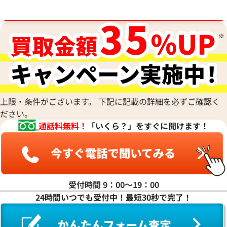
ブランド品買取強化中！売るなら今！
ナ行
ハ行
ルイ・ヴィトン モノグラムジャイアント
ルイ・ヴィトン モ
バムバッグ ボディバッグ M44611
スカバリーバムバッ
M46036
マ行
上限・条件がございます。 下記に記載の詳細を必ずご確認く
参考買取価格
参考買取価格
ださい。
168,000
円
166,000
円
通話料無料！
「いくら？」をすぐに聞けます！
2025年8月17日時点
2025年7月3日時点
ヤ行
ラ行
受付時間 9：00〜19：00
24時間いつでも受付中！最短30秒で完了！
ワ行