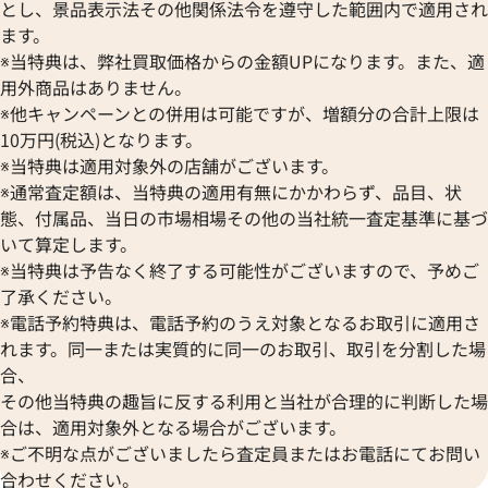
買取可能な商品をもっと見る
とし、景品表示法その他関係法令を遵守した範囲内で適用され
パラジウム 買取
ます。
※当特典は、弊社買取価格からの金額UPになります。また、適
用外商品はありません。
※他キャンペーンとの併用は可能ですが、増額分の合計上限は
10万円(税込)となります。
※当特典は適用対象外の店舗がございます。
※通常査定額は、当特典の適用有無にかかわらず、品目、状
態、付属品、当日の市場相場その他の当社統一査定基準に基づ
いて算定します。
※当特典は予告なく終了する可能性がございますので、予めご
了承ください。
※電話予約特典は、電話予約のうえ対象となるお取引に適用さ
れます。同一または実質的に同一のお取引、取引を分割した場
合、
その他当特典の趣旨に反する利用と当社が合理的に判断した場
合は、適用対象外となる場合がございます。
※ご不明な点がございましたら査定員またはお電話にてお問い
合わせください。