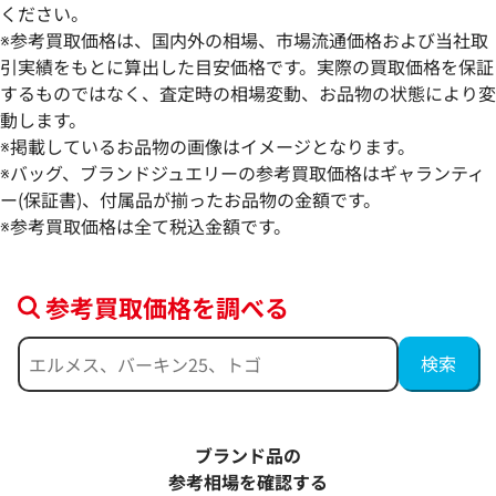
ください。
※参考買取価格は、国内外の相場、市場流通価格および当社取
引実績をもとに算出した目安価格です。実際の買取価格を保証
するものではなく、査定時の相場変動、お品物の状態により変
動します。
※掲載しているお品物の画像はイメージとなります。
ルイ・ヴィトン モノグラム ミニバムバッ
ルイ・ヴィトン ニ
※バッグ、ブランドジュエリーの参考買取価格はギャランティ
グ ショルダーバッグ M82335
グ ショルダーバッグ 
ー(保証書)、付属品が揃ったお品物の金額です。
※参考買取価格は全て税込金額です。
参考買取価格
参考買取価格
208,000
円
199,000
円
2026年4月17日時点
2025年9月3日時点
参考買取価格を調べる
ブランド品の
参考相場を確認する