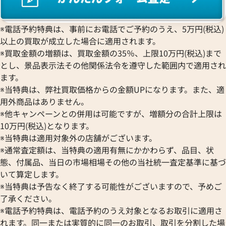
※電話予約特典は、事前にお電話でご予約のうえ、5万円(税込)
以上の買取が成立した場合に適用されます。
※買取金額の増額は、買取金額の35％、上限10万円(税込)まで
とし、景品表示法その他関係法令を遵守した範囲内で適用され
ルイ・ヴィトン エピ バムバッグ ボディバ
ルイ・ヴィトン ダ
ます。
ッグ M55131
バリーバムバッグ 
※当特典は、弊社買取価格からの金額UPになります。また、適
N40161
用外商品はありません。
参考買取価格
参考買取価格
※他キャンペーンとの併用は可能ですが、増額分の合計上限は
113,000
円
69,000
円
10万円(税込)となります。
2026年1月17日時点
2026年6月3日時点
※当特典は適用対象外の店舗がございます。
※通常査定額は、当特典の適用有無にかかわらず、品目、状
態、付属品、当日の市場相場その他の当社統一査定基準に基づ
いて算定します。
※当特典は予告なく終了する可能性がございますので、予めご
了承ください。
※電話予約特典は、電話予約のうえ対象となるお取引に適用さ
れます。同一または実質的に同一のお取引、取引を分割した場