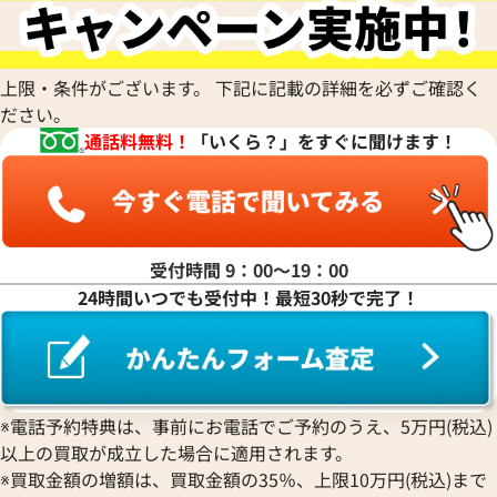
カルティエ 買取
金の仏像 買取
翡翠 買取
ブルガリ 買取
エルメス 買取
金杯 買取
パライバトルマリン 買取
ハリー･ウィンストン 買取
シャネル 買取
金歯 買取
パール 買取
ヴァンクリーフ&
上限・条件がございます。 下記に記載の詳細を必ずご確認く
アーペル 買取
オメガ 買取
金貨･銀貨 買取
ださい。
グッチ 買取
タグ・ホイヤー 買取
大判･小判 買取
通話料無料！
「いくら？」をすぐに聞けます！
ブシュロン 買取
ブレゲ 買取
イエローゴールド 買取
ミキモト 買取
リシャール・ミル
ピンクゴールド 買取
買取
ショーメ 買取
ホワイトゴールド 買取
ブライトリング
買取可能な商品をもっと見る
金コンビ 買取
受付時間 9：00〜19：00
買取
プラチナ 買取
24時間いつでも受付中！最短30秒で完了！
ヴァシュロン・コンスタンタン 買取
プラチナインゴット 買取
A. ランゲ&
Pt1000 買取
ゾーネ 買取
Pt950 買取
パネライ 買取
Pt900 買取
ブルガリ 買取
Pt850 買取
※電話予約特典は、事前にお電話でご予約のうえ、5万円(税込)
フランク ミュラー 買取
Pt&Pm 買取
以上の買取が成立した場合に適用されます。
IWC 買取
銀･シルバー 買取
※買取金額の増額は、買取金額の35％、上限10万円(税込)まで