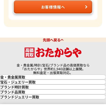
お客様情報へ
先頭へ戻る
金・貴金属/時計/宝石/ブランド品の高価買取なら
「おたからや」世界約1,940店舗以上展開。
無料査定・出張買取対応。
金・貴金属買取
金買取
宝石・ジュエリー買取
金の相場価格情報
宝石・ジュエリー買取
ブランド時計買取
金の参考買取価格一覧
ダイヤモンド買取
時計買取
ブランド品買取
インゴット買取
ダイヤモンド・宝石の参考価格一覧
ロレックス買取
ブランド買取
ブランドジュエリー買取
インゴットの相場価格情報
リング・結婚指輪買取
ロレックス デイトナ買取
ルイ・ヴィトン買取
カルティエ買取
24金買取
エメラルド買取
ロレックス サブマリーナー買取
ルイ・ヴィトン買取の参考価格一覧